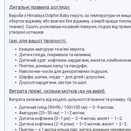
Детальні правила догляду:
Вироби з Himalaya Dolphin Baby перуть за температури не вищ
обертах віджиму або взагалі без віджиму, а виріб краще покл
тканин). Сушіть розклавши на рівній поверхні, подалі від пря
утворює котишків.
Ідеї для вашої творчості:
Іграшки-амігурумі та м'які звірята;
Дитячі пледи, покривала та килимки;
Дитячий одяг: кофтинки, кардигани, жилети, комбінезони
Пінетки, домашні капці та пандуфи;
Наволочки-чохли для декоративних подушок;
Шарфи, шапки, снуди — для дітей і дорослих;
Дорослі кардигани, светри та шалі.
Витрата пряжі: скільки мотків іде на виріб:
Витрата залежить від моделі, щільності в'язання та розміру. Ор
Дитячий плед (90×90 / 100×100 см) — 5–9 мотків;
Амігурумі (25–30 см) — 1–2 мотки;
Дитяча кофтинка (0–1 рік) — 2–4 мотки; жилет — 1–2;
Дитяча кофтинка (2–4 роки) — 3–5 мотків; жилет — 2–3;
Пінетки — з 1 мотка кілька пар; дитячі домашні черевички 