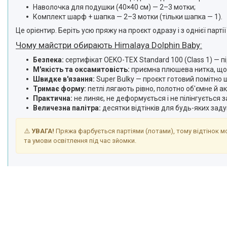
Наволочка для подушки (40×40 см) — 2–3 мотки;
Комплект шарф + шапка — 2–3 мотки (тільки шапка — 1).
Це орієнтир. Беріть усю пряжу на проєкт одразу і з однієї парт
Чому майстри обирають Himalaya Dolphin Baby:
Безпека:
сертифікат OEKO-TEX Standard 100 (Class 1) — п
М'якість та оксамитовість:
приємна плюшева нитка, що 
Швидке в'язання:
Super Bulky — проєкт готовий помітно
Тримає форму:
петлі лягають рівно, полотно об'ємне й а
Практична:
не линяє, не деформується і не пілінгується 
Величезна палітра:
десятки відтінків для будь-яких заду
⚠️
УВАГА!
Пряжа фарбується партіями (лотами), тому відтінок мо
та умови освітлення під час зйомки.