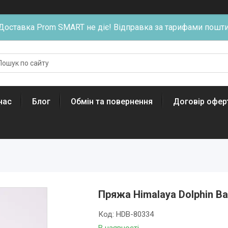
Доставка Prom SMART не діє! Відправка за тарифами пошти
нас
Блог
Обмін та повернення
Договір офер
Пряжа Himalaya Dolphin B
Код:
HDB-80334