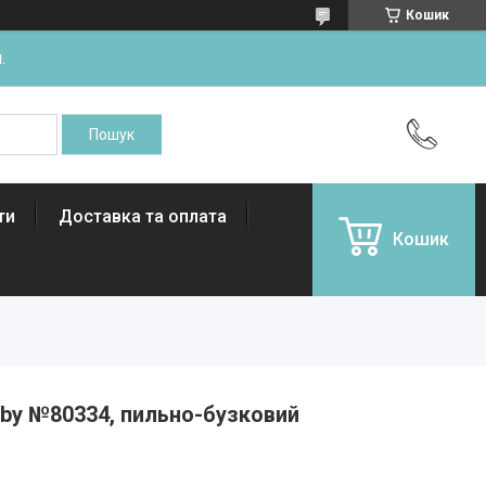
Кошик
.
ти
Доставка та оплата
Кошик
aby №80334, пильно-бузковий