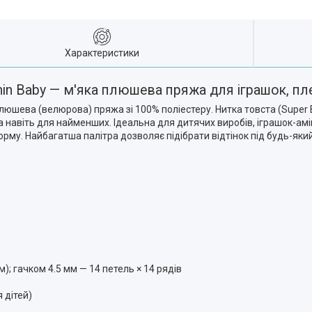
Характеристики
in Baby — м'яка плюшева пряжа для іграшок, пл
юшева (велюрова) пряжа зі 100% поліестеру. Нитка товста (Super Bu
на навіть для найменших. Ідеальна для дитячих виробів, іграшок-а
орму. Найбагатша палітра дозволяє підібрати відтінок під будь-який
м); гачком 4.5 мм — 14 петель × 14 рядів
 дітей)