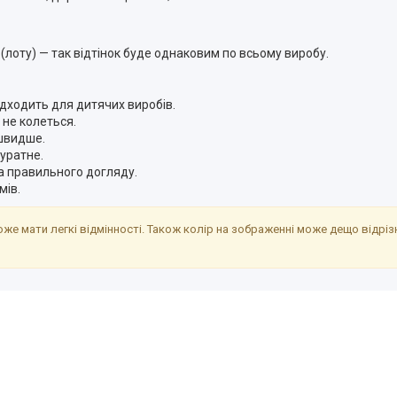
ії (лоту) — так відтінок буде однаковим по всьому виробу.
ідходить для дитячих виробів.
не колеться.
 швидше.
куратне.
за правильного догляду.
мів.
же мати легкі відмінності. Також колір на зображенні може дещо відрі