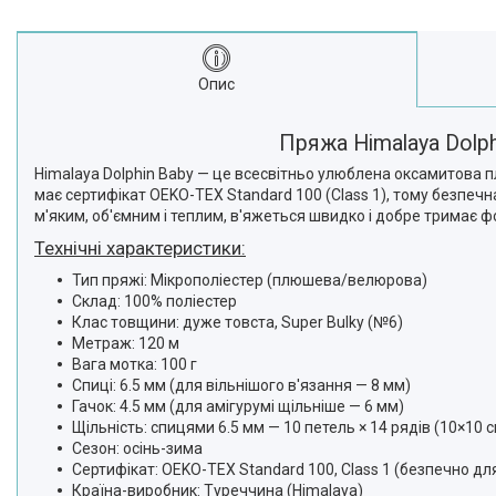
Опис
Пряжа Himalaya Dolph
Himalaya Dolphin Baby — це всесвітньо улюблена оксамитова пл
має сертифікат OEKO-TEX Standard 100 (Class 1), тому безпеч
м'яким, об'ємним і теплим, в'яжеться швидко і добре тримає ф
Технічні характеристики:
Тип пряжі: Мікрополіестер (плюшева/велюрова)
Склад: 100% поліестер
Клас товщини: дуже товста, Super Bulky (№6)
Метраж: 120 м
Вага мотка: 100 г
Спиці: 6.5 мм (для вільнішого в'язання — 8 мм)
Гачок: 4.5 мм (для амігурумі щільніше — 6 мм)
Щільність: спицями 6.5 мм — 10 петель × 14 рядів (10×10 с
Сезон: осінь-зима
Сертифікат: OEKO-TEX Standard 100, Class 1 (безпечно для
Країна-виробник: Туреччина (Himalaya)