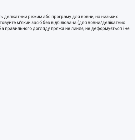
іть делікатний режим або програму для вовни, на низьких
товуйте м'який засіб без відбілювача (для вовни/делікатних
 За правильного догляду пряжа не линяє, не деформується і не