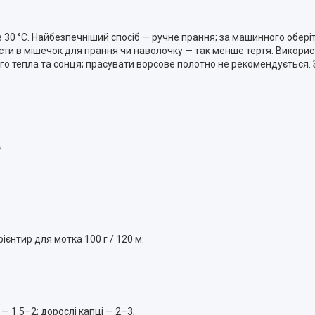
е 30 °C. Найбезпечніший спосіб — ручне прання; за машинного обер
асти в мішечок для прання чи наволочку — так менше тертя. Викорис
мого тепла та сонця; прасувати ворсове полотно не рекомендується.
;
ієнтир для мотка 100 г / 120 м:
— 1.5–2; дорослі капці — 2–3;