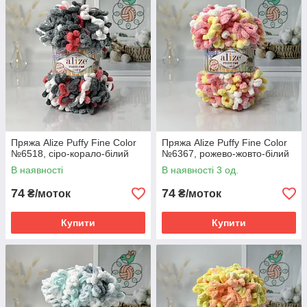
Пряжа Alize Puffy Fine Color
Пряжа Alize Puffy Fine Color
№6518, сіро-корало-білий
№6367, рожево-жовто-білий
В наявності
В наявності 3 од.
74
74
₴/моток
₴/моток
Купити
Купити