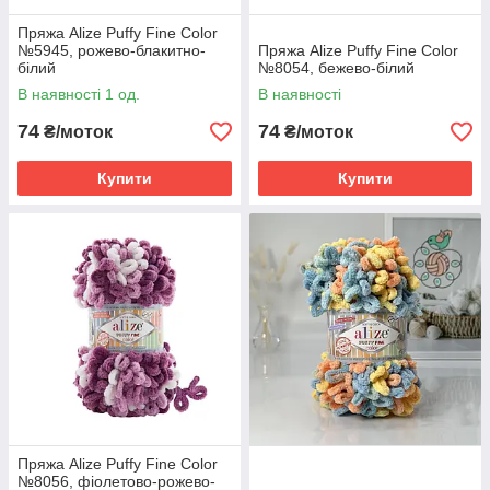
Пряжа Alize Puffy Fine Color
№5945, рожево-блакитно-
Пряжа Alize Puffy Fine Color
білий
№8054, бежево-білий
В наявності 1 од.
В наявності
74
74
₴/моток
₴/моток
Купити
Купити
Пряжа Alize Puffy Fine Color
№8056, фіолетово-рожево-