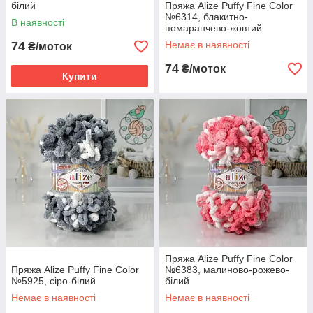
білий
Пряжа Alize Puffy Fine Color
№6314, блакитно-
В наявності
помаранчево-жовтий
74
Немає в наявності
₴/моток
74
₴/моток
Купити
Пряжа Alize Puffy Fine Color
Пряжа Alize Puffy Fine Color
№6383, малиново-рожево-
№5925, сіро-білий
білий
Немає в наявності
Немає в наявності