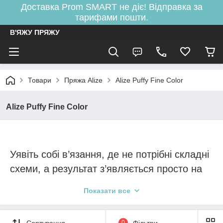
Доставка Prom SMART не діє! Відправка за
тарифами пошти.
В'ЯЖУ ПРЯЖУ
Товари
Пряжа Alize
Alize Puffy Fine Color
Alize Puffy Fine Color
Уявіть собі в’язання, де не потрібні складні
схеми, а результат з’являється просто на
очах. Пряжа Alize Puffy Fine Color – це
Показати все
справжня революція у світі рукоділля, яка
дозволяє створювати шедеври без
Сортування
0
Фільтри