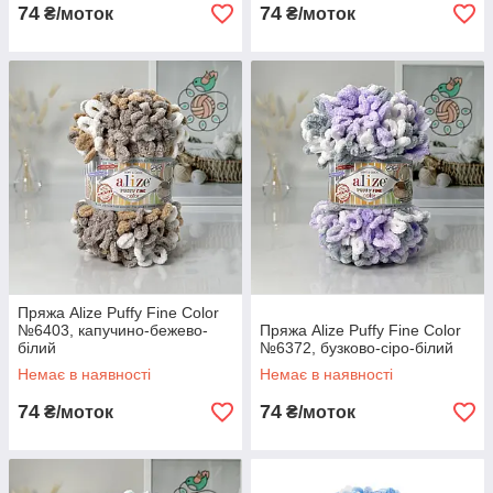
74
74
₴/моток
₴/моток
Пряжа Alize Puffy Fine Color
№6403, капучино-бежево-
Пряжа Alize Puffy Fine Color
білий
№6372, бузково-сіро-білий
Немає в наявності
Немає в наявності
74
74
₴/моток
₴/моток