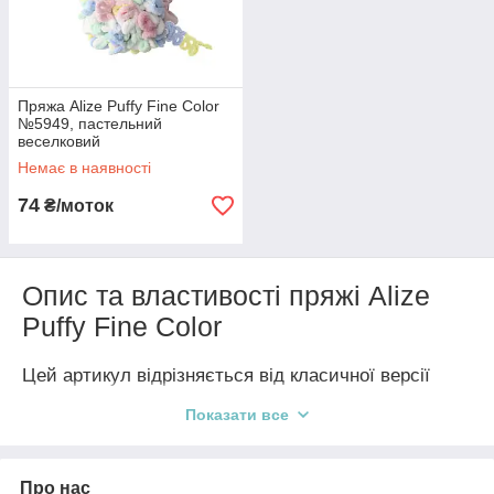
Пряжа Alize Puffy Fine Color
№5949, пастельний
веселковий
Немає в наявності
74
₴/моток
Опис та властивості пряжі Alize
Puffy Fine Color
Цей артикул відрізняється від класичної версії
меншим розміром петель, що робить готове
Показати все
полотно більш щільним та деталізованим. Ось
головні властивості:
Про нас