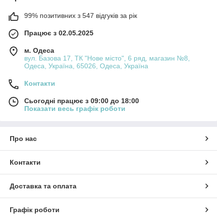
Склад. Мікрополіестер визнаний безпечним та
99% позитивних з 547 відгуків за рік
гіпоалергенним.
Структура. Нитка складається з однакових
Працює з 02.05.2025
петельок висотою близько 2 см, закріплених на
м. Одеса
основі.
вул. Базова 17, ТК "Нове місто", 6 ряд, магазин №8,
Одеса, Україна, 65026, Одеса, Україна
Ефект. Секційне фарбування створює
Контакти
неповторний малюнок без зайвих зусиль з
вашого боку.
Сьогодні працює з 09:00 до 18:00
Показати весь графік роботи
Завдяки таким характеристикам Алізе Пуффі Файн
Колор стає фаворитом як для досвідчених
Про нас
майстринь, так і для новачків.
Ідеї для в’язання з Алізе Пуфі
Контакти
Файн Колор
Доставка та оплата
Завдяки зменшеним петлям відкривається значно
більше можливостей для складних візерунків – від
Графік роботи