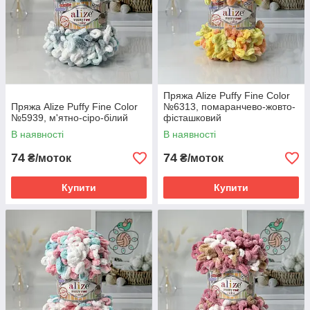
Пряжа Alize Puffy Fine Color
Пряжа Alize Puffy Fine Color
№6313, помаранчево-жовто-
№5939, м'ятно-сіро-білий
фісташковий
В наявності
В наявності
74
74
₴/моток
₴/моток
Купити
Купити