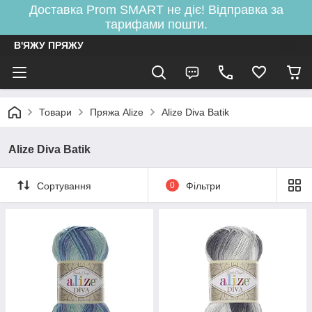
Доставка Prom SMART не діє! Відправка за
тарифами пошти.
В'ЯЖУ ПРЯЖУ
Товари
Пряжа Alize
Alize Diva Batik
Alize Diva Batik
Сортування
0
Фільтри