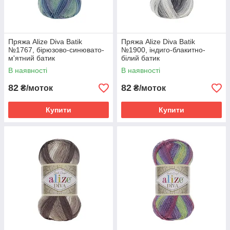
Пряжа Alize Diva Batik
Пряжа Alize Diva Batik
№1767, бірюзово-синювато-
№1900, індиго-блакитно-
м'ятний батик
білий батик
В наявності
В наявності
82
82
₴/моток
₴/моток
Купити
Купити