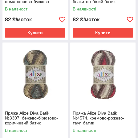
помаранчево-бузково-
блакитно-білий батик
бежевий батик
В наявності
В наявності
82
82
₴/моток
₴/моток
Купити
Купити
Пряжа Alize Diva Batik
Пряжа Alize Diva Batik
№3307, бежево-бірюзово-
№4574, кремово-рожево-
коричневий батик
тауп батик
В наявності
В наявності