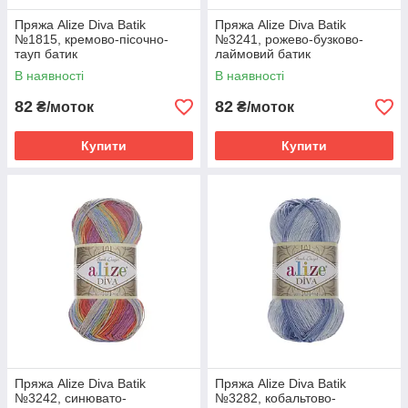
Пряжа Alize Diva Batik
Пряжа Alize Diva Batik
№1815, кремово-пісочно-
№3241, рожево-бузково-
тауп батик
лаймовий батик
В наявності
В наявності
82
82
₴/моток
₴/моток
Купити
Купити
Пряжа Alize Diva Batik
Пряжа Alize Diva Batik
№3242, синювато-
№3282, кобальтово-