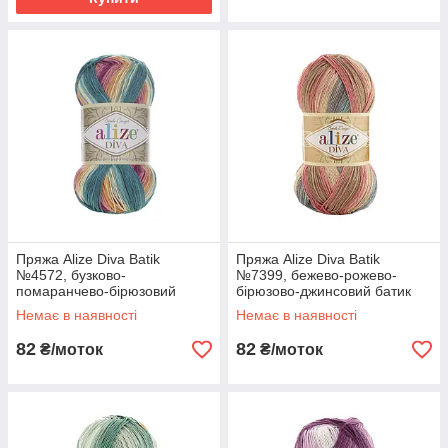
Пряжа Alize Diva Batik
Пряжа Alize Diva Batik
№4572, бузково-
№7399, бежево-рожево-
помаранчево-бірюзовий
бірюзово-джинсовий батик
батик
Немає в наявності
Немає в наявності
82
82
₴/моток
₴/моток