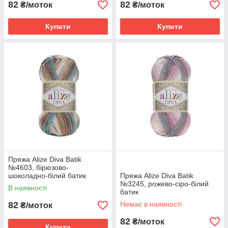
82
82
₴/моток
₴/моток
Купити
Купити
Пряжа Alize Diva Batik
№4603, бірюзово-
шоколадно-білий батик
Пряжа Alize Diva Batik
№3245, рожево-сіро-білий
В наявності
батик
82
Немає в наявності
₴/моток
82
₴/моток
Купити