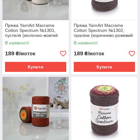
Пряжа YarnArt Macrame
Пряжа YarnArt Macrame
Cotton Spectrum №1301,
Cotton Spectrum №1302,
пустеля (молочно-жовтий
праліне (коричнево-рожевий
батик)
батик)
В наявності
В наявності
189
189
₴/моток
₴/моток
Купити
Купити