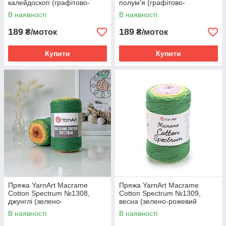
калейдоскоп (графітово-
полум'я (графітово-
різнокольоровий батик)
помаранчевий батик)
В наявності
В наявності
189
189
₴/моток
₴/моток
Купити
Купити
Пряжа YarnArt Macrame
Пряжа YarnArt Macrame
Cotton Spectrum №1308,
Cotton Spectrum №1309,
джунглі (зелено-
весна (зелено-рожевий
помаранчевий батик)
батик)
В наявності
В наявності