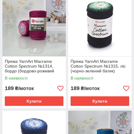
Пряжа YarnArt Macrame
Пряжа YarnArt Macrame
Cotton Spectrum №1314,
Cotton Spectrum №1315, ліс
бордо (бордово-рожевий
(чорно-зелений батик)
батик)
В наявності
В наявності
189
189
₴/моток
₴/моток
Купити
Купити