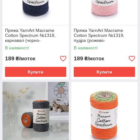
Пряжа YarnArt Macrame
Пряжа YarnArt Macrame
Cotton Spectrum №1318,
Cotton Spectrum №1319,
карнавал (чорно-
пудра (рожево-
різнокольоровий батик)
помаранчевий батик)
В наявності
В наявності
189
189
₴/моток
₴/моток
Купити
Купити