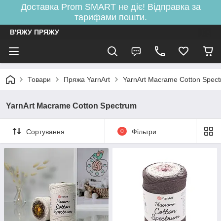
Доставка Prom SMART не діє! Відправка за
тарифами пошти.
В'ЯЖУ ПРЯЖУ
Товари
Пряжа YarnArt
YarnArt Macrame Cotton Spec
YarnArt Macrame Cotton Spectrum
Сортування
0
Фільтри