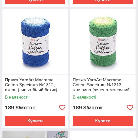
Пряжа YarnArt Macrame
Пряжа YarnArt Macrame
Cotton Spectrum №1312,
Cotton Spectrum №1313,
океан (синьо-білий батик)
галявина (зелено-молочний
батик)
В наявності
В наявності
189
189
₴/моток
₴/моток
Купити
Купити