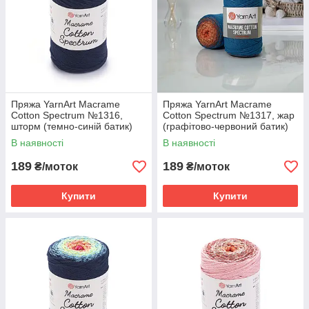
Пряжа YarnArt Macrame
Пряжа YarnArt Macrame
Cotton Spectrum №1316,
Cotton Spectrum №1317, жар
шторм (темно-синій батик)
(графітово-червоний батик)
В наявності
В наявності
189
189
₴/моток
₴/моток
Купити
Купити