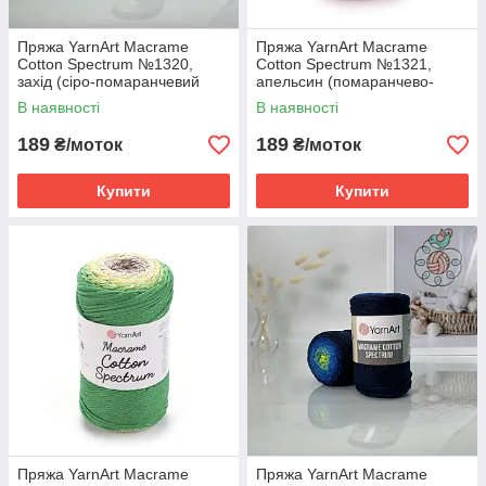
Пряжа YarnArt Macrame
Пряжа YarnArt Macrame
Cotton Spectrum №1320,
Cotton Spectrum №1321,
захід (сіро-помаранчевий
апельсин (помаранчево-
батик)
зелений батик)
В наявності
В наявності
189
189
₴/моток
₴/моток
Купити
Купити
Пряжа YarnArt Macrame
Пряжа YarnArt Macrame