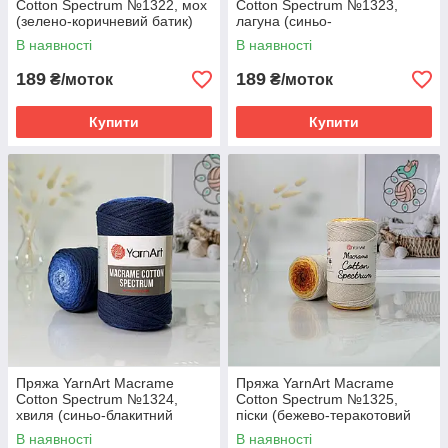
Cotton Spectrum №1322, мох
Cotton Spectrum №1323,
(зелено-коричневий батик)
лагуна (синьо-
різнокольоровий батик)
В наявності
В наявності
189
189
₴/моток
₴/моток
Купити
Купити
Пряжа YarnArt Macrame
Пряжа YarnArt Macrame
Cotton Spectrum №1324,
Cotton Spectrum №1325,
хвиля (синьо-блакитний
піски (бежево-теракотовий
батик)
батик)
В наявності
В наявності