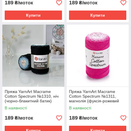
189
189
₴/моток
₴/моток
Купити
Купити
Пряжа YarnArt Macrame
Пряжа YarnArt Macrame
Cotton Spectrum №1310, ніч
Cotton Spectrum №1311,
(чорно-блакитний батик)
магнолія (фуксія-рожевий
батик)
В наявності
В наявності
189
189
₴/моток
₴/моток
Купити
Купити