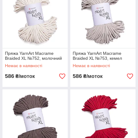
Пряжа YarnArt Macrame
Пряжа YarnArt Macrame
Braided XL №752, молочний
Braided XL №753, кемел
Немає в наявності
Немає в наявності
586
586
₴/моток
₴/моток