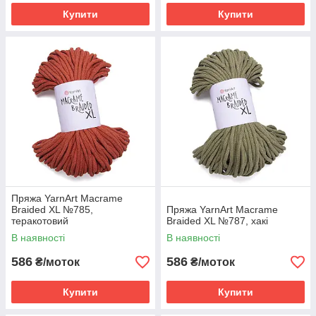
Купити
Купити
Пряжа YarnArt Macrame
Braided XL №785,
Пряжа YarnArt Macrame
теракотовий
Braided XL №787, хакі
В наявності
В наявності
586
586
₴/моток
₴/моток
Купити
Купити