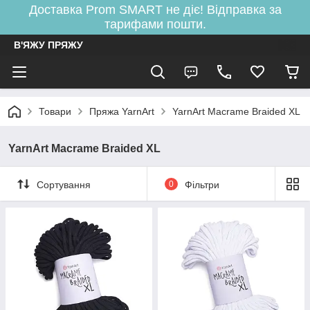
Доставка Prom SMART не діє! Відправка за
тарифами пошти.
В'ЯЖУ ПРЯЖУ
Товари
Пряжа YarnArt
YarnArt Macrame Braided XL
YarnArt Macrame Braided XL
Сортування
0
Фільтри