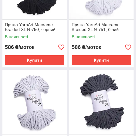
Пряжа YarnArt Macrame
Пряжа YarnArt Macrame
Braided XL №750, чорний
Braided XL №751, білий
В наявності
В наявності
586
586
₴/моток
₴/моток
Купити
Купити