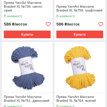
Пряжа YarnArt Macrame
Braided XL №756, світло-
Пряжа YarnArt Macrame
сірий
Braided XL №758, графітовий
В наявності
В наявності
586
586
₴/моток
₴/моток
Купити
Купити
Пряжа YarnArt Macrame
Пряжа YarnArt Macrame
Braided XL №761, джинсовий
Braided XL №764, жовтий
В наявності
В наявності