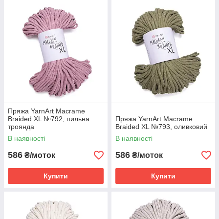
Пряжа YarnArt Macrame
Braided XL №792, пильна
Пряжа YarnArt Macrame
троянда
Braided XL №793, оливковий
В наявності
В наявності
586
586
₴/моток
₴/моток
Купити
Купити