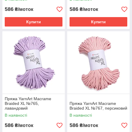
586
586
₴/моток
₴/моток
Купити
Купити
Пряжа YarnArt Macrame
Braided XL №765,
Пряжа YarnArt Macrame
лавандовий
Braided XL №767, персиковий
В наявності
В наявності
586
586
₴/моток
₴/моток