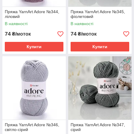
Пряжа YarnArt Adore №344,
Пряжа YarnArt Adore №345,
ліловий
фіолетовий
В наявності
В наявності
74
74
₴/моток
₴/моток
Купити
Купити
Пряжа YarnArt Adore №346,
Пряжа YarnArt Adore №347,
світло-сірий
сірий