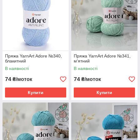
Пряжа YarnArt Adore №340,
Пряжа YarnArt Adore №341,
блакитний
м'ятний
В наявності
В наявності
74
74
₴/моток
₴/моток
Купити
Купити