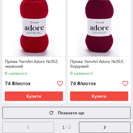
Пряжа YarnArt Adore №352,
Пряжа YarnArt Adore №353,
червоний
бордовий
В наявності
В наявності
74
74
₴/моток
₴/моток
Купити
Купити
Показати ще
1
/ 2