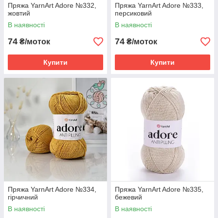
Пряжа YarnArt Adore №332,
Пряжа YarnArt Adore №333,
жовтий
персиковий
В наявності
В наявності
74
74
₴/моток
₴/моток
Купити
Купити
Пряжа YarnArt Adore №334,
Пряжа YarnArt Adore №335,
гірчичний
бежевий
В наявності
В наявності