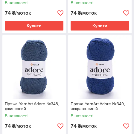
В наявності
В наявності
74
74
₴/моток
₴/моток
Купити
Купити
Пряжа YarnArt Adore №348,
Пряжа YarnArt Adore №349,
джинсовий
яскраво-синій
В наявності
В наявності
74
74
₴/моток
₴/моток