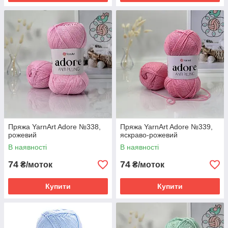
Пряжа YarnArt Adore №338,
Пряжа YarnArt Adore №339,
рожевий
яскраво-рожевий
В наявності
В наявності
74
74
₴/моток
₴/моток
Купити
Купити