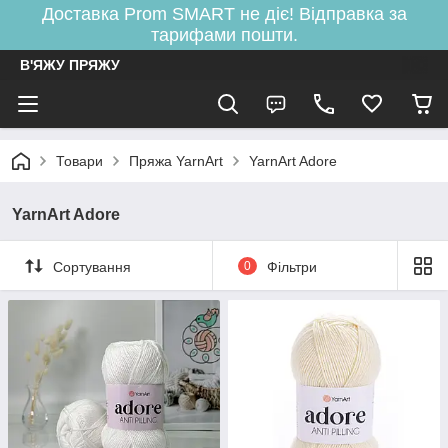
Доставка Prom SMART не діє! Відправка за
тарифами пошти.
В'ЯЖУ ПРЯЖУ
Товари
Пряжа YarnArt
YarnArt Adore
YarnArt Adore
Сортування
0
Фільтри