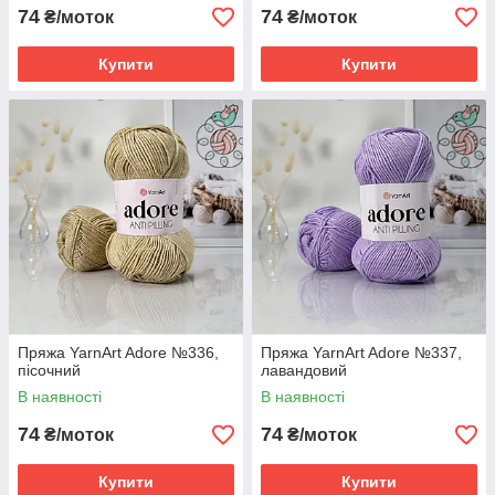
74
74
₴/моток
₴/моток
Купити
Купити
Пряжа YarnArt Adore №336,
Пряжа YarnArt Adore №337,
пісочний
лавандовий
В наявності
В наявності
74
74
₴/моток
₴/моток
Купити
Купити