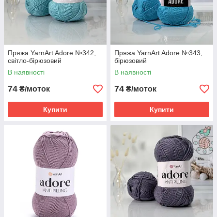
Пряжа YarnArt Adore №342,
Пряжа YarnArt Adore №343,
світло-бірюзовий
бірюзовий
В наявності
В наявності
74
74
₴/моток
₴/моток
Купити
Купити