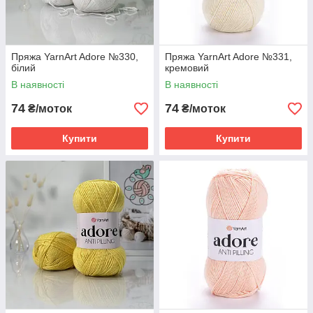
Пряжа YarnArt Adore №330,
Пряжа YarnArt Adore №331,
білий
кремовий
В наявності
В наявності
74
74
₴/моток
₴/моток
Купити
Купити