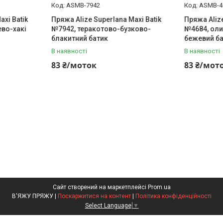
ASMB-7942
ASMB-4
axi Batik
Пряжа Alize Superlana Maxi Batik
Пряжа Alize
во-хакі
№7942, теракотово-бузково-
№4684, ол
блакитний батик
бежевий б
В наявності
В наявності
83 ₴/моток
83 ₴/мот
Сайт створений на маркетплейсі
Prom.ua
В'ЯЖУ ПРЯЖУ |
Поскаржитися на контент
|
Політика конфіденційності
Select Language
▼