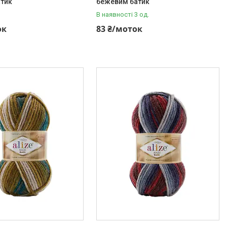
атик
бежевим батик
В наявності 3 од.
ок
83 ₴/моток