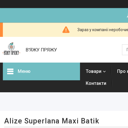
Зараз у компанії неробочи
В'ЯЖУ ПРЯЖУ
Меню
Товари
Про 
Контакти
Фільтри
Ціна
Наявність
Alize Superlana Maxi Batik
В наявності
10