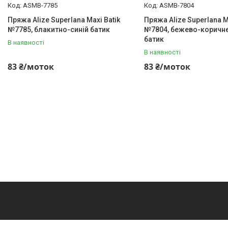
ASMB-7785
ASMB-7804
Пряжа Alize Superlana Maxi Batik
Пряжа Alize Superlana M
№7785, блакитно-синій батик
№7804, бежево-коричне
батик
В наявності
В наявності
83 ₴/моток
83 ₴/моток