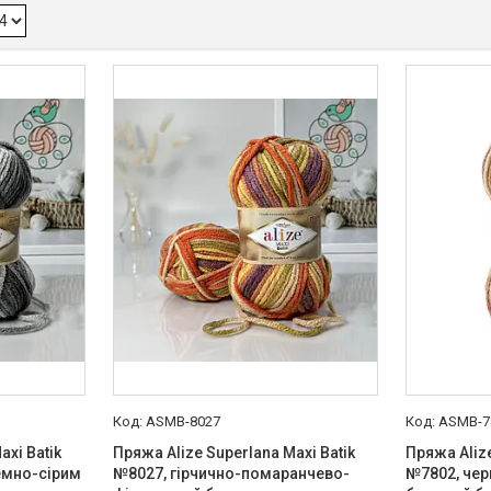
ASMB-8027
ASMB-7
axi Batik
Пряжа Alize Superlana Maxi Batik
Пряжа Alize
темно-сірим
№8027, гірчично-помаранчево-
№7802, че