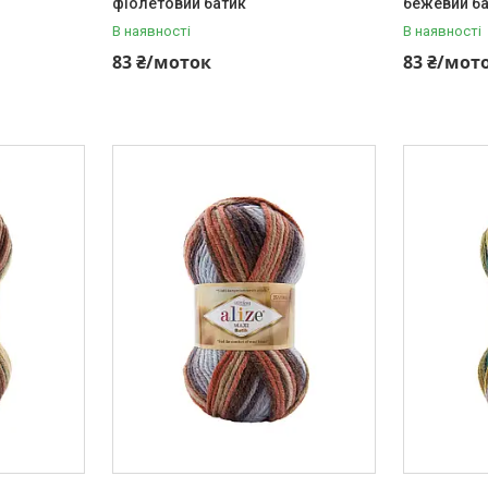
фіолетовий батик
бежевий б
В наявності
В наявності
83 ₴/моток
83 ₴/мот