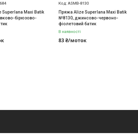
684
ASMB-8130
 Superlana Maxi Batik
Пряжа Alize Superlana Maxi Batik
ивково-бірюзово-
№8130, джинсово-червоно-
атик
фіолетовий батик
В наявності
ок
83 ₴/моток