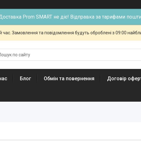
Доставка Prom SMART не діє! Відправка за тарифами пошти
й час. Замовлення та повідомлення будуть оброблені з 09:00 найбли
нас
Блог
Обмін та повернення
Договір офер