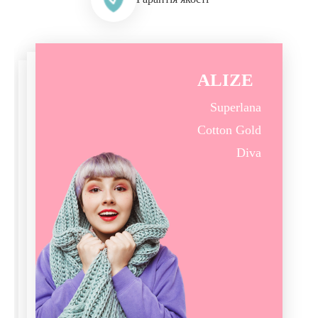
ALIZE
Superlana
Cotton Gold
Diva