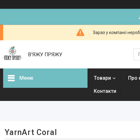
Зараз у компанії неро
В'ЯЖУ ПРЯЖУ
Меню
Товари
Про 
Контакти
Фільтри
Ціна
Наявність
YarnArt Coral
В наявності
18