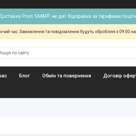
Доставка Prom SMART не діє! Відправка за тарифами пошти
бочий час. Замовлення та повідомлення будуть оброблені з 09:00 н
нас
Блог
Обмін та повернення
Договір офер