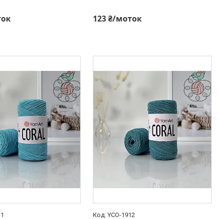
ток
123 ₴/моток
11
YCO-1912