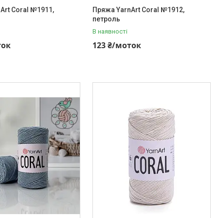
Art Coral №1911,
Пряжа YarnArt Coral №1912,
петроль
В наявності
ток
123 ₴/моток