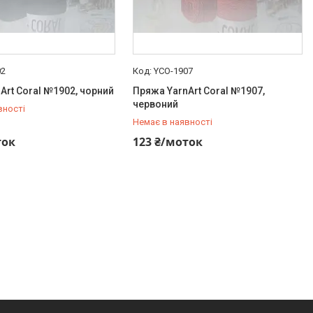
02
YCO-1907
Art Coral №1902, чорний
Пряжа YarnArt Coral №1907,
червоний
вності
Немає в наявності
920-10-20
+380 (73) 920-10-20
ток
123 ₴/моток