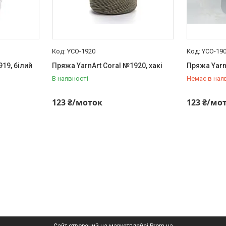
YCO-1920
YCO-19
19, білий
Пряжа YarnArt Coral №1920, хакі
Пряжа Yarn
В наявності
Немає в ная
+380 (73) 
123 ₴/моток
123 ₴/мо