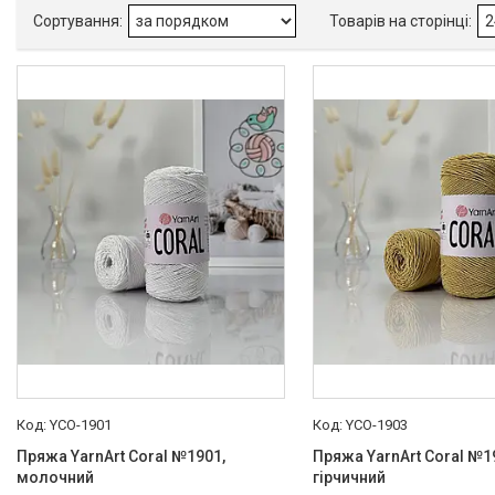
Товари
YCO-1901
YCO-1903
Пряжа YarnArt Coral №1901,
Пряжа YarnArt Coral №1
молочний
гірчичний