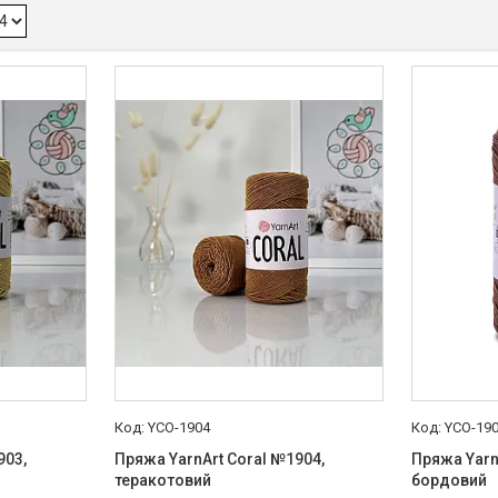
YCO-1904
YCO-19
903,
Пряжа YarnArt Coral №1904,
Пряжа Yarn
теракотовий
бордовий