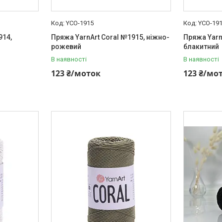
YCO-1915
YCO-19
914,
Пряжа YarnArt Coral №1915, ніжно-
Пряжа Yarn
рожевий
блакитний
В наявності
В наявності
123 ₴/моток
123 ₴/мо