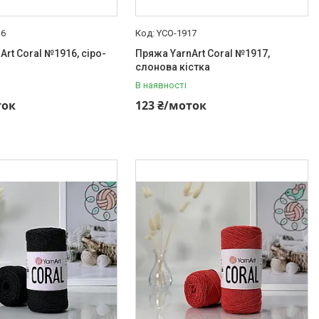
16
YCO-1917
Art Coral №1916, сіро-
Пряжа YarnArt Coral №1917,
слонова кістка
В наявності
ток
123 ₴/моток