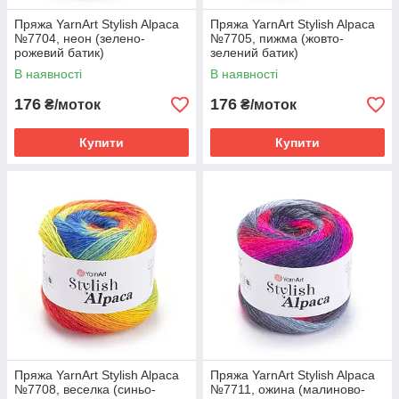
Пряжа YarnArt Stylish Alpaca
Пряжа YarnArt Stylish Alpaca
№7704, неон (зелено-
№7705, пижма (жовто-
рожевий батик)
зелений батик)
В наявності
В наявності
176
176
₴/моток
₴/моток
Купити
Купити
Пряжа YarnArt Stylish Alpaca
Пряжа YarnArt Stylish Alpaca
№7708, веселка (синьо-
№7711, ожина (малиново-