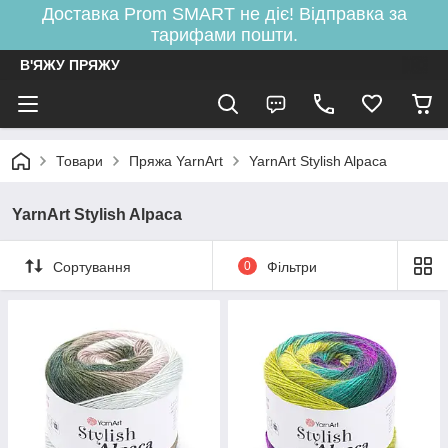
Доставка Prom SMART не діє! Відправка за
тарифами пошти.
В'ЯЖУ ПРЯЖУ
Товари
Пряжа YarnArt
YarnArt Stylish Alpaca
YarnArt Stylish Alpaca
Сортування
0
Фільтри