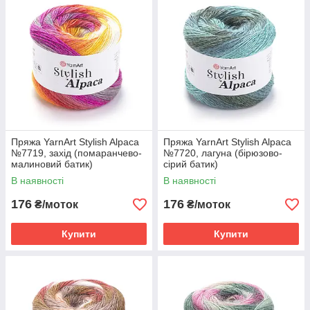
Пряжа YarnArt Stylish Alpaca
Пряжа YarnArt Stylish Alpaca
№7719, захід (помаранчево-
№7720, лагуна (бірюзово-
малиновий батик)
сірий батик)
В наявності
В наявності
176
176
₴/моток
₴/моток
Купити
Купити