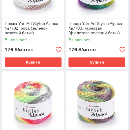
Пряжа YarnArt Stylish Alpaca
Пряжа YarnArt Stylish Alpaca
№7702, роса (зелено-
№7703, карнавал
рожевий батик)
(фіолетово-зелений батик)
В наявності
В наявності
176
176
₴/моток
₴/моток
Купити
Купити