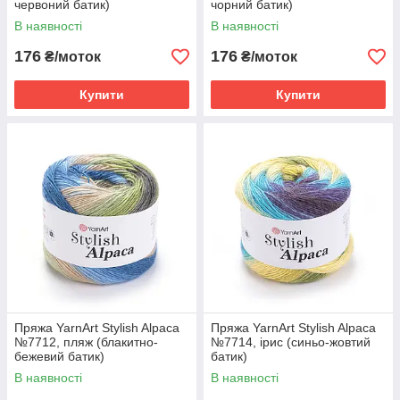
червоний батик)
чорний батик)
В наявності
В наявності
176
176
₴/моток
₴/моток
Купити
Купити
Пряжа YarnArt Stylish Alpaca
Пряжа YarnArt Stylish Alpaca
№7712, пляж (блакитно-
№7714, ірис (синьо-жовтий
бежевий батик)
батик)
В наявності
В наявності