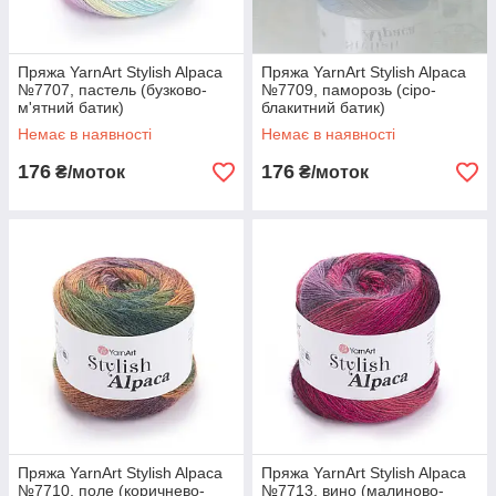
Пряжа YarnArt Stylish Alpaca
Пряжа YarnArt Stylish Alpaca
№7707, пастель (бузково-
№7709, паморозь (сіро-
м'ятний батик)
блакитний батик)
Немає в наявності
Немає в наявності
176
176
₴/моток
₴/моток
Пряжа YarnArt Stylish Alpaca
Пряжа YarnArt Stylish Alpaca
№7710, поле (коричнево-
№7713, вино (малиново-