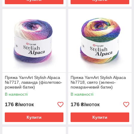
Пряжа YarnArt Stylish Alpaca
Пряжа YarnArt Stylish Alpaca
№7717, лаванда (фіолетово-
№7718, свято (зелено-
рожевий батик)
помаранчевий батик)
В наявності
В наявності
176
176
₴/моток
₴/моток
Купити
Купити