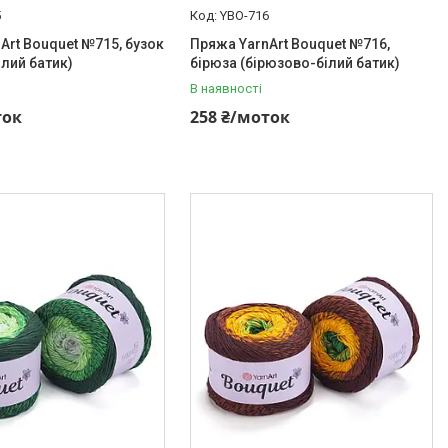
5
YBO-716
Art Bouquet №715, бузок
Пряжа YarnArt Bouquet №716,
ілий батик)
бірюза (бірюзово-білий батик)
В наявності
ток
258 ₴/моток