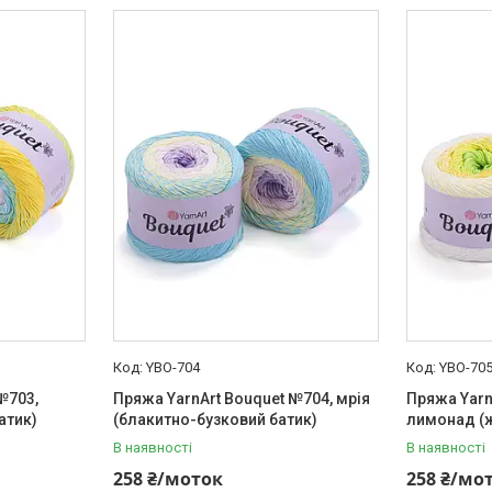
YBO-704
YBO-70
№703,
Пряжа YarnArt Bouquet №704, мрія
Пряжа Yarn
атик)
(блакитно-бузковий батик)
лимонад (ж
В наявності
В наявності
258 ₴/моток
258 ₴/мо