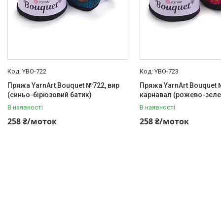
YBO-722
YBO-723
Пряжа YarnArt Bouquet №722, вир
Пряжа YarnArt Bouquet 
(синьо-бірюзовий батик)
карнавал (рожево-зеле
В наявності
В наявності
258 ₴/моток
258 ₴/моток