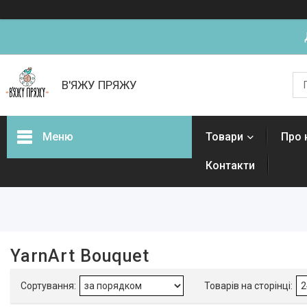
В'ЯЖУ ПРЯЖУ
Меню
Товари
Про 
Контакти
Фільтри
Ціна
Наявність
YarnArt Bouquet
В наявності
25