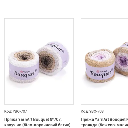
YBO-707
YBO-708
Пряжа YarnArt Bouquet №707,
Пряжа YarnArt Bouquet 
капучіно (біло-коричневий батик)
троянда (бежево-мали