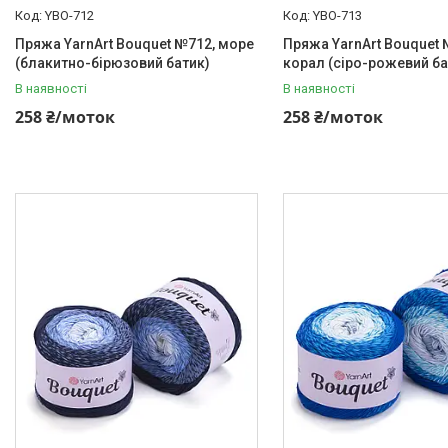
YBO-712
YBO-713
Пряжа YarnArt Bouquet №712, море
Пряжа YarnArt Bouquet 
(блакитно-бірюзовий батик)
корал (сіро-рожевий ба
В наявності
В наявності
258 ₴/моток
258 ₴/моток