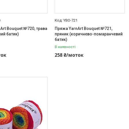
0
YBO-721
Art Bouquet №720, трава
Пряжа YarnArt Bouquet №721,
лий батик)
пряник (коричнево-помаранчевий
батик)
В наявності
ток
258 ₴/моток