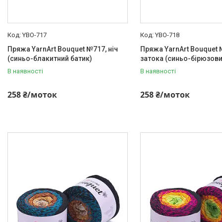
YBO-717
YBO-718
Пряжа YarnArt Bouquet №717, ніч
Пряжа YarnArt Bouquet 
(синьо-блакитний батик)
затока (синьо-бірюзови
В наявності
В наявності
258 ₴/моток
258 ₴/моток