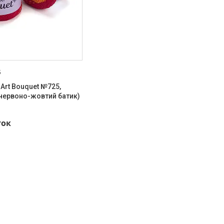
5
Art Bouquet №725,
червоно-жовтий батик)
ток