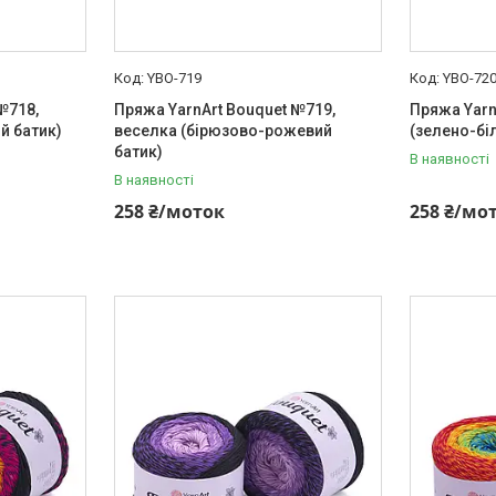
YBO-719
YBO-72
№718,
Пряжа YarnArt Bouquet №719,
Пряжа Yarn
й батик)
веселка (бірюзово-рожевий
(зелено-бі
батик)
В наявності
В наявності
258 ₴/моток
258 ₴/мо