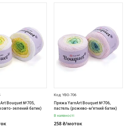
5
YBO-706
Art Bouquet №705,
Пряжа YarnArt Bouquet №706,
овто-зелений батик)
пастель (рожево-м'ятний батик)
В наявності
ток
258 ₴/моток