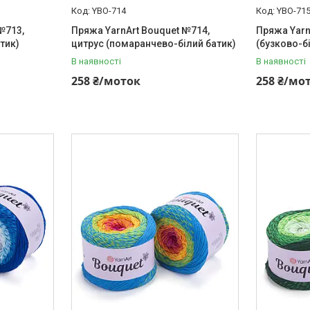
YBO-714
YBO-71
№713,
Пряжа YarnArt Bouquet №714,
Пряжа Yarn
тик)
цитрус (помаранчево-білий батик)
(бузково-б
В наявності
В наявності
258 ₴/моток
258 ₴/мо