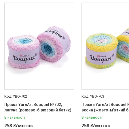
Товари
YBO-702
YBO-703
Пряжа YarnArt Bouquet №702,
Пряжа YarnArt Bouquet 
лагуна (рожево-бірюзовий батик)
весна (жовто-м'ятний б
В наявності
В наявності
258 ₴/моток
258 ₴/моток