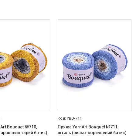
0
YBO-711
Art Bouquet №710,
Пряжа YarnArt Bouquet №711,
маранчево-сірий батик)
штиль (синьо-коричневий батик)