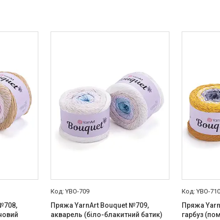
YBO-709
YBO-71
№708,
Пряжа YarnArt Bouquet №709,
Пряжа Yarn
новий
акварель (біло-блакитний батик)
гарбуз (по