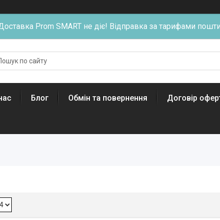
Доставка Prom SMART не діє! Відправка за тарифами пошти
нас
Блог
Обмін та повернення
Договір офер