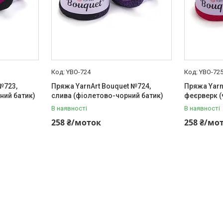
YBO-724
YBO-72
№723,
Пряжа YarnArt Bouquet №724,
Пряжа Yarn
ний батик)
слива (фіолетово-чорний батик)
феєрверк (
В наявності
В наявності
258 ₴/моток
258 ₴/мо