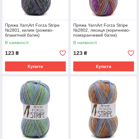
Пряжа YarnArt Forza Stripe
Пряжа YarnArt Forza Stripe
№2801, килим (рожево-
№2802, лисиця (коричнево-
блакитний батик)
помаранчевий батик)
В наявності
В наявності
123
123
₴
₴
Купити
Купити