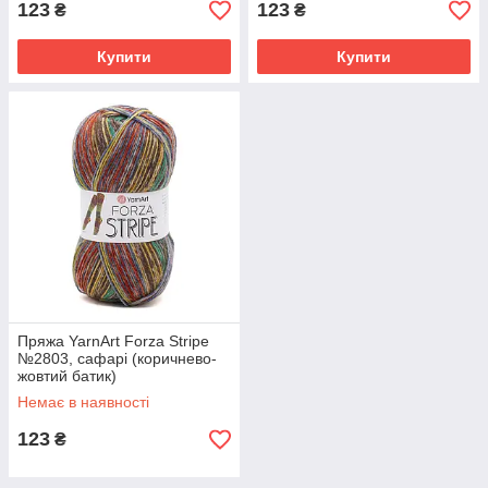
123
123
₴
₴
Купити
Купити
Пряжа YarnArt Forza Stripe
№2803, сафарі (коричнево-
жовтий батик)
Немає в наявності
123
₴