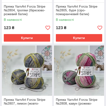
Пряжа YarnArt Forza Stripe
Пряжа YarnArt Forza Stripe
№2804, тропіки (бірюзово-
№2805, буря (сіро-
рожевий батик)
помаранчевий батик)
В наявності
В наявності
123
123
₴
₴
Купити
Купити
Пряжа YarnArt Forza Stripe
Пряжа YarnArt Forza Stripe
№2807, лимон (жовто-
№2808, кавун (рожево-