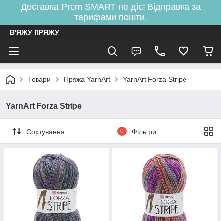
Доставка Prom SMART не діє! Відправка за
тарифами пошти.
В'ЯЖУ ПРЯЖУ
Товари
Пряжа YarnArt
YarnArt Forza Stripe
YarnArt Forza Stripe
Сортування
0
Фільтри