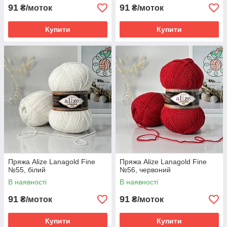
91
91
₴/моток
₴/моток
Купити
Купити
Пряжа Alize Lanagold Fine
Пряжа Alize Lanagold Fine
№55, білий
№56, червоний
В наявності
В наявності
91
91
₴/моток
₴/моток
Купити
Купити