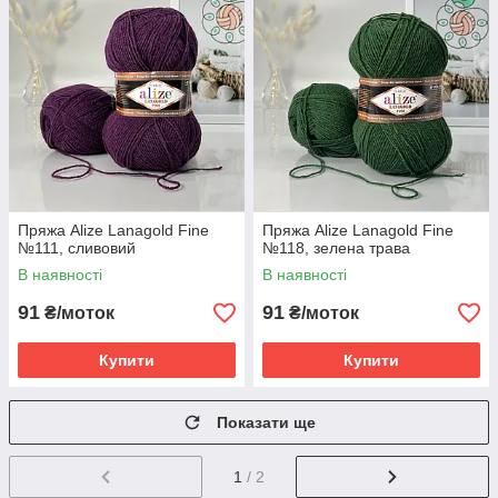
Пряжа Alize Lanagold Fine
Пряжа Alize Lanagold Fine
№111, сливовий
№118, зелена трава
В наявності
В наявності
91
91
₴/моток
₴/моток
Купити
Купити
Показати ще
1
/ 2