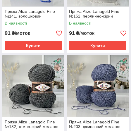
Пряжа Alize Lanagold Fine
Пряжа Alize Lanagold Fine
№141, волошковий
№152, перлинно-сірий
В наявності
В наявності
91
91
₴/моток
₴/моток
Купити
Купити
Пряжа Alize Lanagold Fine
Пряжа Alize Lanagold Fine
№182, темно-сірий меланж
№203, джинсовий меланж