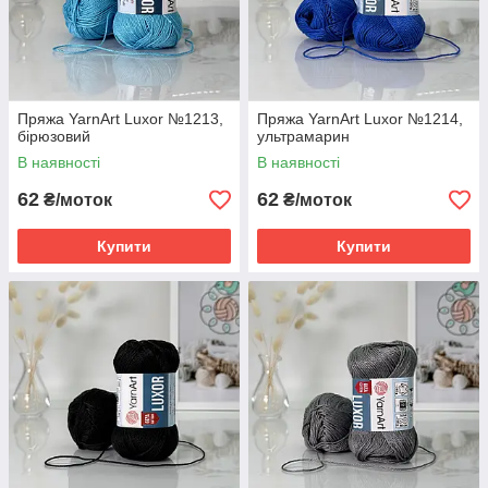
Пряжа YarnArt Luxor №1213,
Пряжа YarnArt Luxor №1214,
бірюзовий
ультрамарин
В наявності
В наявності
62
62
₴/моток
₴/моток
Купити
Купити