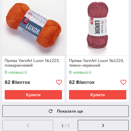
Пряжа YarnArt Luxor №1223,
Пряжа YarnArt Luxor №1224,
помаранчевий
темно-червоний
В наявності
В наявності
62
62
₴/моток
₴/моток
Купити
Купити
Показати ще
1
/ 2