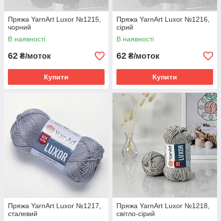
Пряжа YarnArt Luxor №1215,
Пряжа YarnArt Luxor №1216,
чорний
сірий
В наявності
В наявності
62
62
₴/моток
₴/моток
Купити
Купити
Пряжа YarnArt Luxor №1217,
Пряжа YarnArt Luxor №1218,
сталевий
світло-сірий