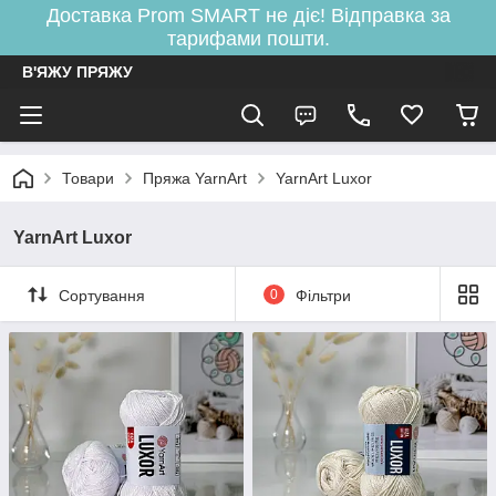
Доставка Prom SMART не діє! Відправка за
тарифами пошти.
В'ЯЖУ ПРЯЖУ
Товари
Пряжа YarnArt
YarnArt Luxor
YarnArt Luxor
Сортування
0
Фільтри