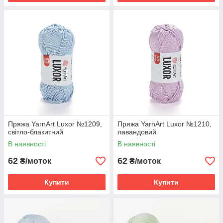
Пряжа YarnArt Luxor №1209,
Пряжа YarnArt Luxor №1210,
світло-блакитний
лавандовий
В наявності
В наявності
62
62
₴/моток
₴/моток
Купити
Купити