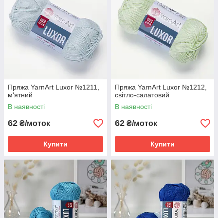
Пряжа YarnArt Luxor №1211,
Пряжа YarnArt Luxor №1212,
м'ятний
світло-салатовий
В наявності
В наявності
62
62
₴/моток
₴/моток
Купити
Купити