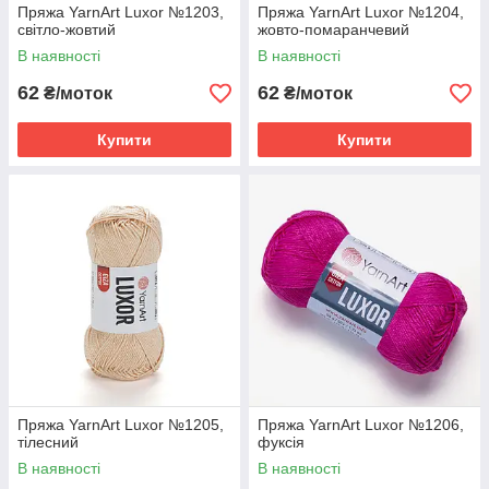
Пряжа YarnArt Luxor №1203,
Пряжа YarnArt Luxor №1204,
світло-жовтий
жовто-помаранчевий
В наявності
В наявності
62
62
₴/моток
₴/моток
Купити
Купити
Пряжа YarnArt Luxor №1205,
Пряжа YarnArt Luxor №1206,
тілесний
фуксія
В наявності
В наявності