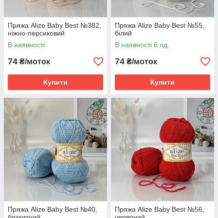
Пряжа Alize Baby Best №382,
Пряжа Alize Baby Best №55,
ніжно-персиковий
білий
В наявності
В наявності 6 од.
74
74
₴/моток
₴/моток
Купити
Купити
Пряжа Alize Baby Best №40,
Пряжа Alize Baby Best №56,
блакитний
червоний