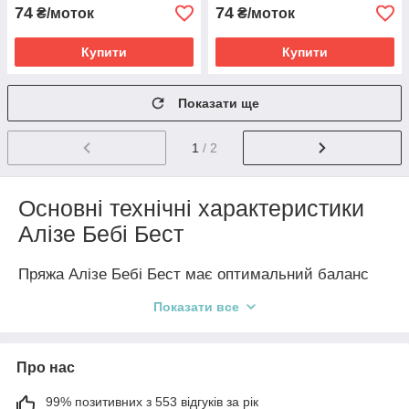
74
74
₴/моток
₴/моток
Купити
Купити
Показати ще
1
/ 2
Основні технічні характеристики
Алізе Бебі Бест
Пряжа Алізе Бебі Бест має оптимальний баланс
м’якості та практичності:
Показати все
Склад: 90% акрил і 10% бамбук.
Вага мотка: 100 г, довжина нитки – близько 240 м.
Про нас
Рекомендовані: спиці №4–5 та гачки №4–5.
99% позитивних з 553 відгуків за рік