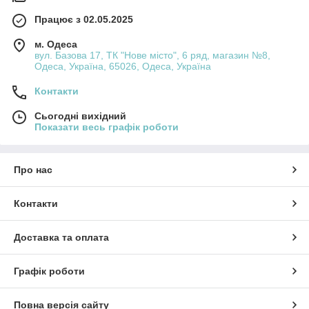
Країна-виробник: Туреччина.
Працює з 02.05.2025
Нитка середньої товщини, приємна на дотик, не
м. Одеса
вул. Базова 17, ТК "Нове місто", 6 ряд, магазин №8,
розшаровується під час роботи. Завдяки
Одеса, Україна, 65026, Одеса, Україна
поєднанню волокон полотно добре дихає, водночас
зберігаючи тепло.
Контакти
Сьогодні вихідний
Чому варто обрати Alize Baby Best
Показати весь графік роботи
Головна перевага пряжі Алізе Бебі Бест –
поєднання комфорту для малюка та практичності
Про нас
для мами:
Контакти
бамбук надає природної ніжності, робить полотно
приємним до тіла;
Доставка та оплата
акрил забезпечує міцність, зносостійкість і
Графік роботи
легкий догляд;
вироби не колються та підходять для чутливої
Повна версія сайту