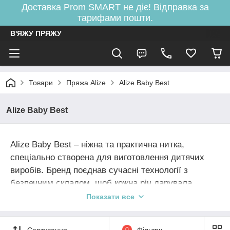
Доставка Prom SMART не діє! Відправка за
тарифами пошти.
В'ЯЖУ ПРЯЖУ
Товари
Пряжа Alize
Alize Baby Best
Alize Baby Best
Alize Baby Best – ніжна та практична нитка,
спеціально створена для виготовлення дитячих
виробів. Бренд поєднав сучасні технології з
безпечним складом, щоб кожна річ дарувала
комфорт з перших днів життя малюка.
Показати все
Пряжа містить бамбук і акрил, що забезпечує
Сортування
0
Фільтри