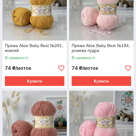
Пряжа Alize Baby Best №281,
Пряжа Alize Baby Best №184,
жовтий
рожева пудра
В наявності
В наявності
74
74
₴/моток
₴/моток
Купити
Купити