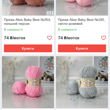
Пряжа Alize Baby Best №354,
Пряжа Alize Baby Best №185,
пильний персик
світло-рожевий
В наявності
В наявності
74
74
₴/моток
₴/моток
Купити
Купити