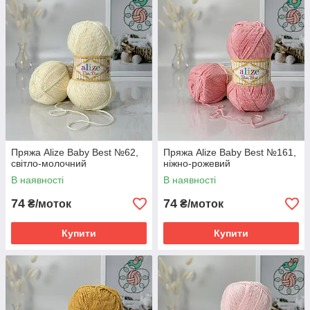
Пряжа Alize Baby Best №62,
Пряжа Alize Baby Best №161,
світло-молочний
ніжно-рожевий
В наявності
В наявності
74
74
₴/моток
₴/моток
Купити
Купити