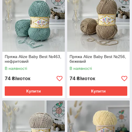
Пряжа Alize Baby Best №463,
Пряжа Alize Baby Best №256,
нефритовий
бежевий
В наявності
В наявності
74
74
₴/моток
₴/моток
Купити
Купити