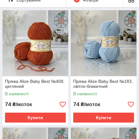
м’якість, легкість і зносостійкість. Полотно
виходить рівним, приємним до тіла та тримає
форму навіть після активного носіння.
Кольорова палітра Alize Baby Best
Пряжа Alize Baby Best №408,
Пряжа Alize Baby Best №183,
цегляний
світло-блакитний
В наявності
В наявності
74
74
₴/моток
₴/моток
Купити
Купити