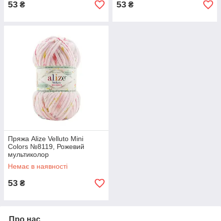
53
53
₴
₴
Пряжа Alize Velluto Mini
Colors №8119, Рожевий
мультиколор
Немає в наявності
53
₴
Про нас