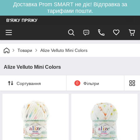
Доставка Prom SMART не діє! Відправка за
тарифами пошти.
В'ЯЖУ ПРЯЖУ
Товари
Alize Velluto Mini Colors
Alize Velluto Mini Colors
Сортування
0
Фільтри