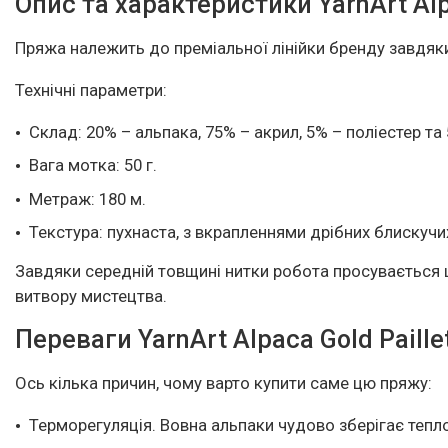
Опис та характеристики YarnArt Alpa
Пряжа належить до преміальної лінійки бренду завдяк
Технічні параметри:
Склад: 20% – альпака, 75% – акрил, 5% – поліестер та
Вага мотка: 50 г.
Метраж: 180 м.
Текстура: пухнаста, з вкрапленнями дрібних блискучих
Завдяки середній товщині нитки робота просувається 
витвору мистецтва.
Переваги YarnArt Alpaca Gold Paille
Ось кілька причин, чому варто купити саме цю пряжу:
Терморегуляція. Вовна альпаки чудово зберігає тепл