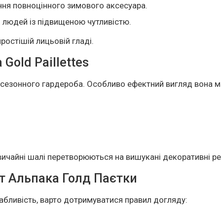
ання повноцінного зимового аксесуара.
 людей із підвищеною чутливістю.
ростішій лицьовій гладі.
Gold Paillettes
ісезонного гардероба. Особливо ефектний вигляд вона ма
вичайні шалі перетворюються на вишукані декоративні ре
т Альпака Голд Паєтки
бливість, варто дотримуватися правил догляду: