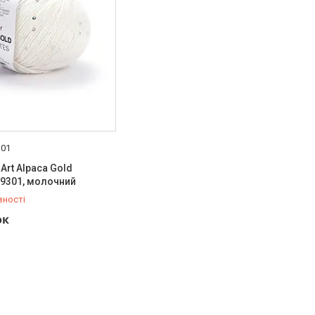
301
Art Alpaca Gold
 №9301, молочний
вності
920-10-20
ок