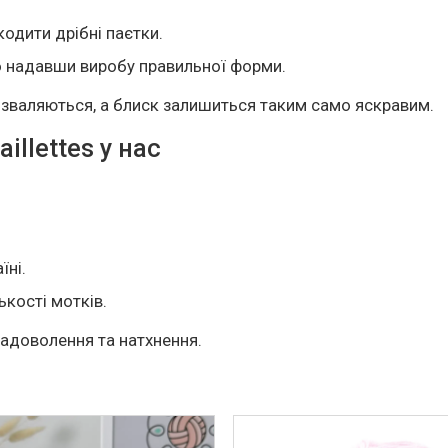
одити дрібні паєтки.
о надавши виробу правильної форми.
 зваляються, а блиск залишиться таким само яскравим.
illettes у нас
їні.
ькості мотків.
задоволення та натхнення.