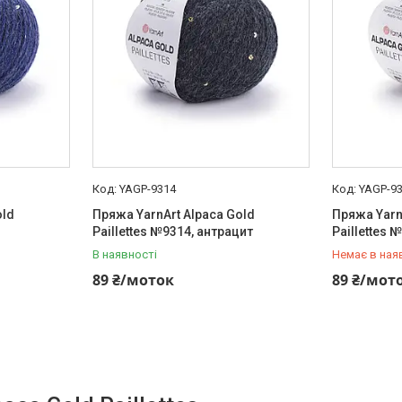
YAGP-9314
YAGP-9
old
Пряжа YarnArt Alpaca Gold
Пряжа Yarn
Paillettes №9314, антрацит
Paillettes
В наявності
Немає в ная
+380 (73) 
89 ₴/моток
89 ₴/мот