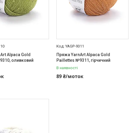
310
YAGP-9311
Art Alpaca Gold
Пряжа YarnArt Alpaca Gold
 №9310, оливковий
Paillettes №9311, гірчичний
В наявності
ок
89 ₴/моток