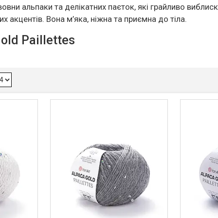
 вовни альпаки та делікатних паєток, які грайливо виблис
х акцентів. Вона м’яка, ніжна та приємна до тіла.
ld Paillettes