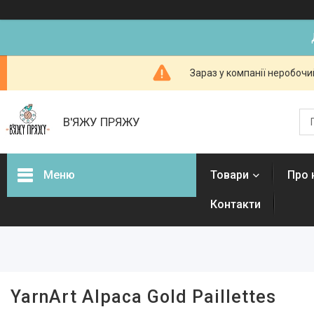
Зараз у компанії неробочи
В'ЯЖУ ПРЯЖУ
Меню
Товари
Про 
Контакти
Фільтри
Ціна
Наявність
YarnArt Alpaca Gold Paillettes
В наявності
13