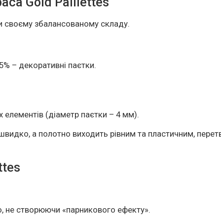
ca Gold Paillettes
и своєму збалансованому складу.
 5% – декоративні паєтки.
 елементів (діаметр паєтки – 4 мм).
швидко, а полотно виходить рівним та пластичним, пере
ttes
о, не створюючи «парникового ефекту».