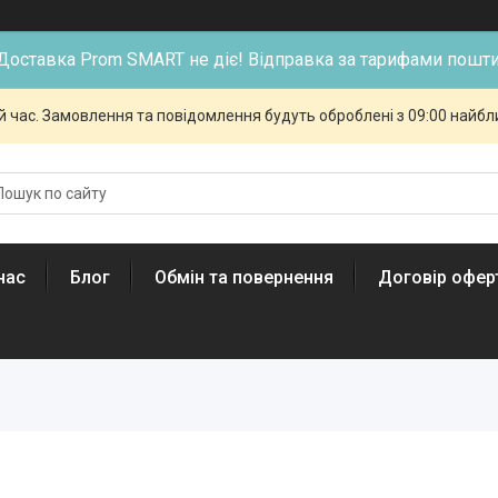
Доставка Prom SMART не діє! Відправка за тарифами пошти
й час. Замовлення та повідомлення будуть оброблені з 09:00 найбли
нас
Блог
Обмін та повернення
Договір офер