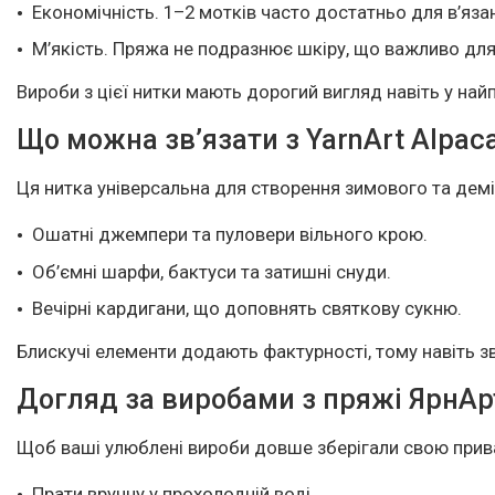
Економічність. 1–2 мотків часто достатньо для в’яз
М’якість. Пряжа не подразнює шкіру, що важливо для
Вироби з цієї нитки мають дорогий вигляд навіть у найп
Що можна зв’язати з YarnArt Alpaca 
Ця нитка універсальна для створення зимового та дем
Ошатні джемпери та пуловери вільного крою.
Об’ємні шарфи, бактуси та затишні снуди.
Вечірні кардигани, що доповнять святкову сукню.
Блискучі елементи додають фактурності, тому навіть з
Догляд за виробами з пряжі ЯрнАр
Щоб ваші улюблені вироби довше зберігали свою прива
Прати вручну у прохолодній воді.