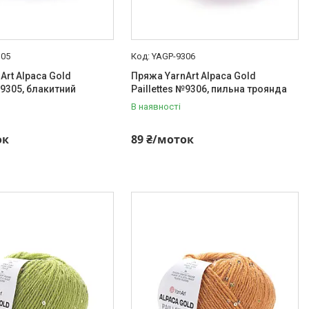
305
YAGP-9306
Art Alpaca Gold
Пряжа YarnArt Alpaca Gold
№9305, блакитний
Paillettes №9306, пильна троянда
В наявності
ок
89 ₴/моток