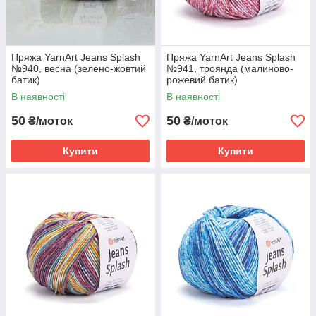
Пряжа YarnArt Jeans Splash
Пряжа YarnArt Jeans Splash
№940, весна (зелено-жовтий
№941, троянда (малиново-
батик)
рожевий батик)
В наявності
В наявності
50
50
₴/моток
₴/моток
Купити
Купити