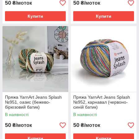
50
50
₴/моток
₴/моток
Купити
Купити
Пряжа YarnArt Jeans Splash
Пряжа YarnArt Jeans Splash
№951, оазис (бежево-
№952, карнавал (червоно-
бірюзовий батик)
синій батик)
В наявності
В наявності
50
50
₴/моток
₴/моток
Купити
Купити