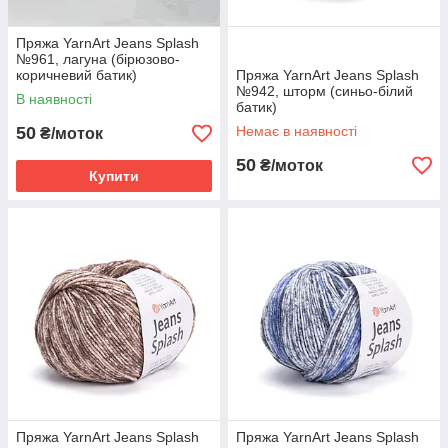
Пряжа YarnArt Jeans Splash
№961, лагуна (бірюзово-
коричневий батик)
Пряжа YarnArt Jeans Splash
№942, шторм (синьо-білий
В наявності
батик)
50
Немає в наявності
₴/моток
50
₴/моток
Купити
Пряжа YarnArt Jeans Splash
Пряжа YarnArt Jeans Splash