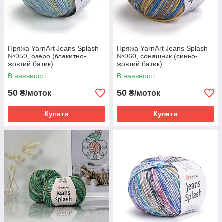
Пряжа YarnArt Jeans Splash
Пряжа YarnArt Jeans Splash
№959, озеро (блакитно-
№960, соняшник (синьо-
жовтий батик)
жовтий батик)
В наявності
В наявності
50
50
₴/моток
₴/моток
Купити
Купити