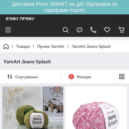
Доставка Prom SMART не діє! Відправка за
тарифами пошти.
В'ЯЖУ ПРЯЖУ
Товари
Пряжа YarnArt
YarnArt Jeans Splash
YarnArt Jeans Splash
Сортування
0
Фільтри