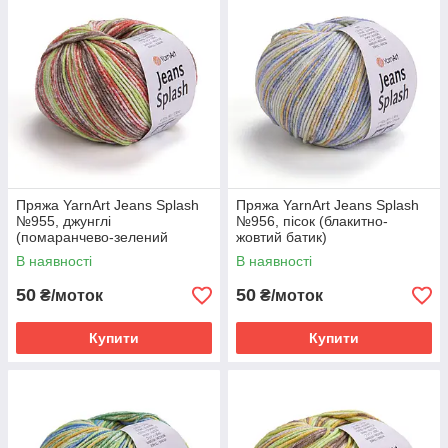
Пряжа YarnArt Jeans Splash
Пряжа YarnArt Jeans Splash
№955, джунглі
№956, пісок (блакитно-
(помаранчево-зелений
жовтий батик)
батик)
В наявності
В наявності
50
50
₴/моток
₴/моток
Купити
Купити