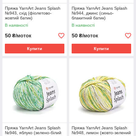
Пряжа YarnArt Jeans Splash
Пряжа YarnArt Jeans Splash
№943, схід (фіолетово-
№944, джинс (синьо-
жовтий батик)
блакитний батик)
В наявності
В наявності
50
50
₴/моток
₴/моток
Купити
Купити
Пряжа YarnArt Jeans Splash
Пряжа YarnArt Jeans Splash
№946, яблуко (зелено-білий
№948, лимон (жовто-зелений