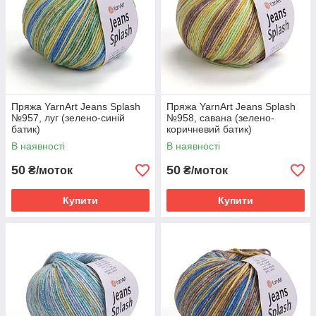
Пряжа YarnArt Jeans Splash
Пряжа YarnArt Jeans Splash
№957, луг (зелено-синій
№958, савана (зелено-
батик)
коричневий батик)
В наявності
В наявності
50
50
₴/моток
₴/моток
Купити
Купити