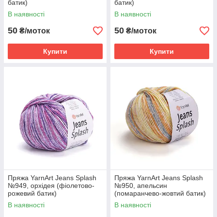
батик)
батик)
В наявності
В наявності
50
50
₴/моток
₴/моток
Купити
Купити
Пряжа YarnArt Jeans Splash
Пряжа YarnArt Jeans Splash
№949, орхідея (фіолетово-
№950, апельсин
рожевий батик)
(помаранчево-жовтий батик)
В наявності
В наявності