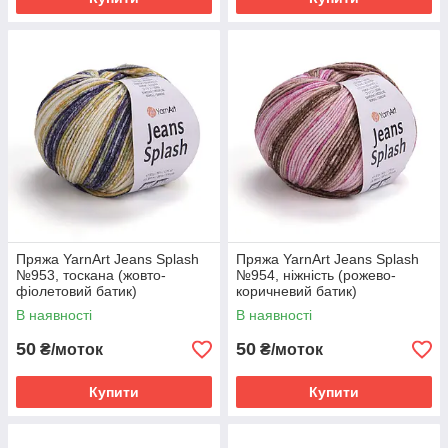
Пряжа YarnArt Jeans Splash
Пряжа YarnArt Jeans Splash
№953, тоскана (жовто-
№954, ніжність (рожево-
фіолетовий батик)
коричневий батик)
В наявності
В наявності
50
50
₴/моток
₴/моток
Купити
Купити