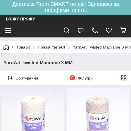
Доставка Prom SMART не діє! Відправка за
тарифами пошти.
В'ЯЖУ ПРЯЖУ
Товари
Пряжа YarnArt
YarnArt Twisted Macrame 3 M
YarnArt Twisted Macrame 3 MM
Сортування
0
Фільтри