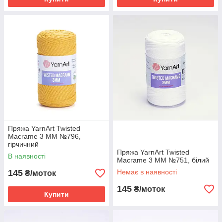
Пряжа YarnArt Twisted
Macrame 3 MM №796,
гірчичний
Пряжа YarnArt Twisted
В наявності
Macrame 3 MM №751, білий
145
Немає в наявності
₴/моток
145
₴/моток
Купити