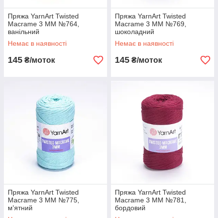
Пряжа YarnArt Twisted
Пряжа YarnArt Twisted
Macrame 3 MM №764,
Macrame 3 MM №769,
ванільний
шоколадний
Немає в наявності
Немає в наявності
145
145
₴/моток
₴/моток
Пряжа YarnArt Twisted
Пряжа YarnArt Twisted
Macrame 3 MM №775,
Macrame 3 MM №781,
м'ятний
бордовий