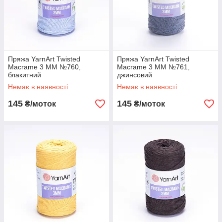
Пряжа YarnArt Twisted
Пряжа YarnArt Twisted
Macrame 3 MM №760,
Macrame 3 MM №761,
блакитний
джинсовий
Немає в наявності
Немає в наявності
145
145
₴/моток
₴/моток