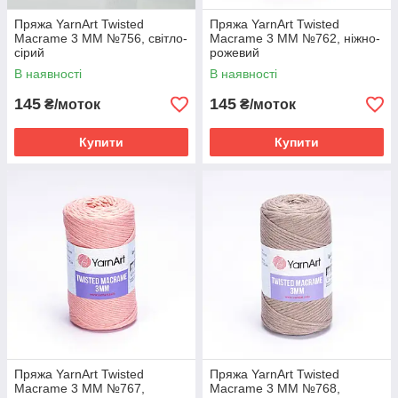
Пряжа YarnArt Twisted
Пряжа YarnArt Twisted
Macrame 3 MM №756, світло-
Macrame 3 MM №762, ніжно-
сірий
рожевий
В наявності
В наявності
145
145
₴/моток
₴/моток
Купити
Купити
Пряжа YarnArt Twisted
Пряжа YarnArt Twisted
Macrame 3 MM №767,
Macrame 3 MM №768,