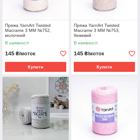
Пряжа YarnArt Twisted
Пряжа YarnArt Twisted
Macrame 3 MM №752,
Macrame 3 MM №753,
молочний
бежевий
В наявності
В наявності
145
145
₴/моток
₴/моток
Купити
Купити