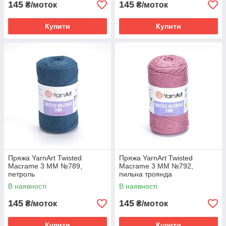
145
145
₴/моток
₴/моток
Купити
Купити
Пряжа YarnArt Twisted
Пряжа YarnArt Twisted
Macrame 3 MM №789,
Macrame 3 MM №792,
петроль
пильна троянда
В наявності
В наявності
145
145
₴/моток
₴/моток
Купити
Купити