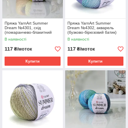
Пряжа YarnArt Summer
Пряжа YarnArt Summer
Dream №4301, схід
Dream №4302, акварель
(помаранчево-блакитний
(бузково-бірюзовий батик)
батик)
В наявності
В наявності
117
117
₴/моток
₴/моток
Купити
Купити