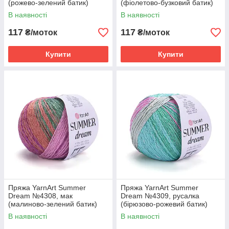
(рожево-зелений батик)
(фіолетово-бузковий батик)
В наявності
В наявності
117
117
₴/моток
₴/моток
Купити
Купити
Пряжа YarnArt Summer
Пряжа YarnArt Summer
Dream №4308, мак
Dream №4309, русалка
(малиново-зелений батик)
(бірюзово-рожевий батик)
В наявності
В наявності