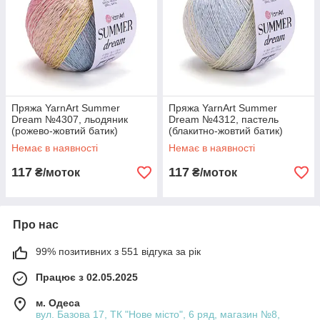
Пряжа YarnArt Summer
Пряжа YarnArt Summer
Dream №4307, льодяник
Dream №4312, пастель
(рожево-жовтий батик)
(блакитно-жовтий батик)
Немає в наявності
Немає в наявності
117
117
₴/моток
₴/моток
Про нас
99% позитивних з 551 відгука за рік
Працює з 02.05.2025
м. Одеса
вул. Базова 17, ТК "Нове місто", 6 ряд, магазин №8,