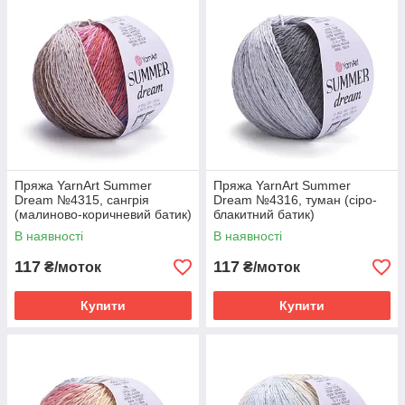
Пряжа YarnArt Summer
Пряжа YarnArt Summer
Dream №4315, сангрія
Dream №4316, туман (сіро-
(малиново-коричневий батик)
блакитний батик)
В наявності
В наявності
117
117
₴/моток
₴/моток
Купити
Купити