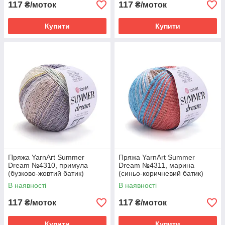
117
117
₴/моток
₴/моток
Купити
Купити
Пряжа YarnArt Summer
Пряжа YarnArt Summer
Dream №4310, примула
Dream №4311, марина
(бузково-жовтий батик)
(синьо-коричневий батик)
В наявності
В наявності
117
117
₴/моток
₴/моток
Купити
Купити