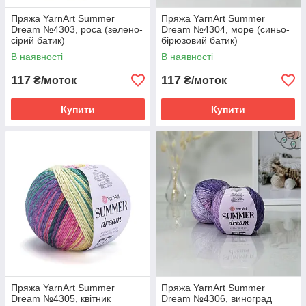
Пряжа YarnArt Summer
Пряжа YarnArt Summer
Dream №4303, роса (зелено-
Dream №4304, море (синьо-
сірий батик)
бірюзовий батик)
В наявності
В наявності
117
117
₴/моток
₴/моток
Купити
Купити
Пряжа YarnArt Summer
Пряжа YarnArt Summer
Dream №4305, квітник
Dream №4306, виноград