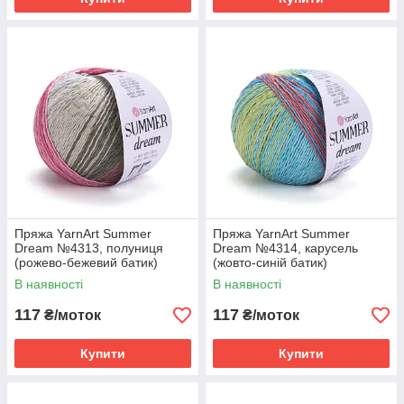
Пряжа YarnArt Summer
Пряжа YarnArt Summer
Dream №4313, полуниця
Dream №4314, карусель
(рожево-бежевий батик)
(жовто-синій батик)
В наявності
В наявності
117
117
₴/моток
₴/моток
Купити
Купити