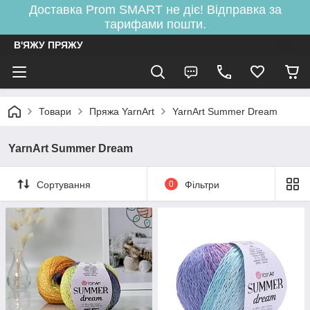
Доставка Prom SMART не діє! Відправка за
тарифами пошти.
В'ЯЖУ ПРЯЖУ
Товари
Пряжа YarnArt
YarnArt Summer Dream
YarnArt Summer Dream
Сортування
0
Фільтри