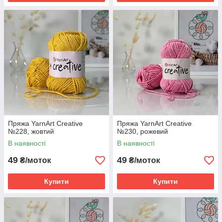
Пряжа YarnArt Creative
Пряжа YarnArt Creative
№228, жовтий
№230, рожевий
В наявності
В наявності
49
49
₴/моток
₴/моток
Купити
Купити