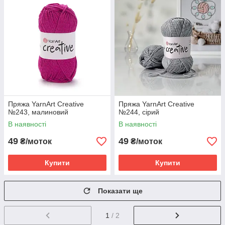
Пряжа YarnArt Creative
Пряжа YarnArt Creative
№243, малиновий
№244, сірий
В наявності
В наявності
49
49
₴/моток
₴/моток
Купити
Купити
Показати ще
1
/ 2