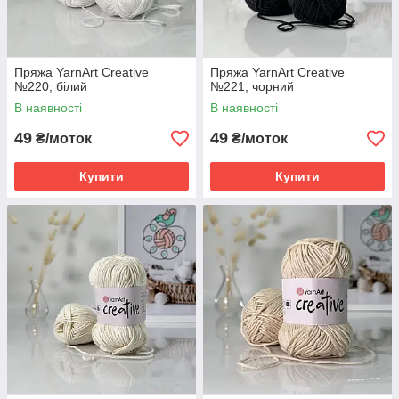
Пряжа YarnArt Creative
Пряжа YarnArt Creative
№220, білий
№221, чорний
В наявності
В наявності
49
49
₴/моток
₴/моток
Купити
Купити