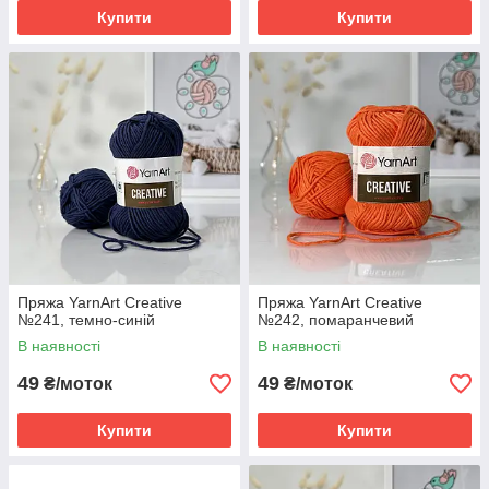
Купити
Купити
Пряжа YarnArt Creative
Пряжа YarnArt Creative
№241, темно-синій
№242, помаранчевий
В наявності
В наявності
49
49
₴/моток
₴/моток
Купити
Купити