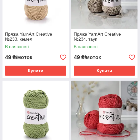
Пряжа YarnArt Creative
Пряжа YarnArt Creative
№233, кемел
№234, тауп
В наявності
В наявності
49
49
₴/моток
₴/моток
Купити
Купити