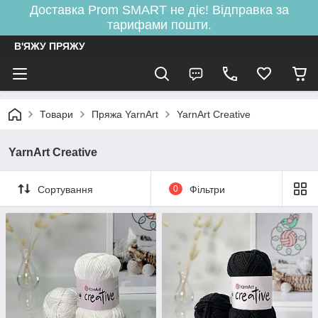
Доставка Prom SMART не діє! Відправка за
тарифами пошти.
В'ЯЖУ ПРЯЖУ
Товари
Пряжа YarnArt
YarnArt Creative
YarnArt Creative
Сортування
0
Фільтри