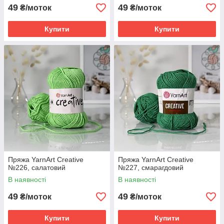
49
49
₴/моток
₴/моток
Купити
Купити
Пряжа YarnArt Creative
Пряжа YarnArt Creative
№226, салатовий
№227, смарагдовий
В наявності
В наявності
49
49
₴/моток
₴/моток
Купити
Купити