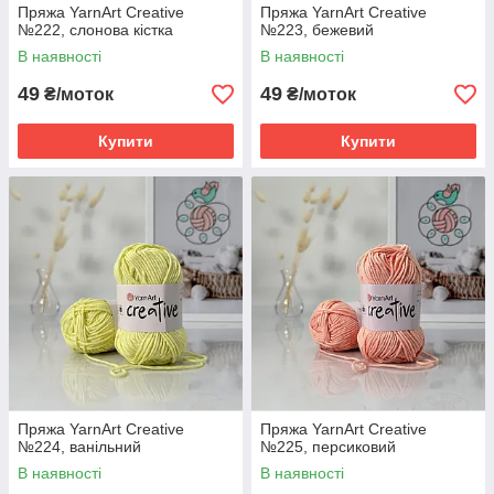
Пряжа YarnArt Creative
Пряжа YarnArt Creative
№222, слонова кістка
№223, бежевий
В наявності
В наявності
49
49
₴/моток
₴/моток
Купити
Купити
Пряжа YarnArt Creative
Пряжа YarnArt Creative
№224, ванільний
№225, персиковий
В наявності
В наявності