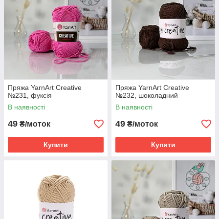
Пряжа YarnArt Creative
Пряжа YarnArt Creative
№231, фуксія
№232, шоколадний
В наявності
В наявності
49
49
₴/моток
₴/моток
Купити
Купити