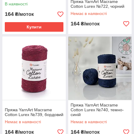
Пряжа YarnArt Macrame
В наявності
Cotton Lurex №722, чорний
164
Немає в наявності
₴/моток
164
₴/моток
Купити
Пряжа YarnArt Macrame
Пряжа YarnArt Macrame
Cotton Lurex №740, темно-
Cotton Lurex №739, бордовий
синій
Немає в наявності
Немає в наявності
164
164
₴/моток
₴/моток