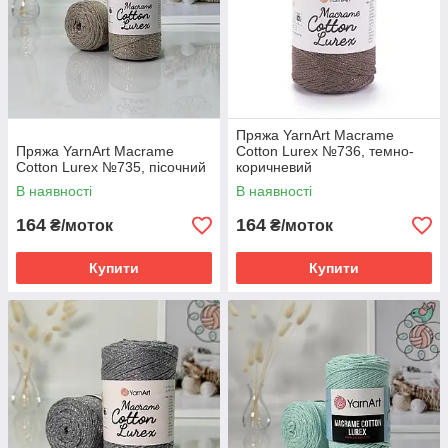
Пряжа YarnArt Macrame
Пряжа YarnArt Macrame
Cotton Lurex №736, темно-
Cotton Lurex №735, пісочний
коричневий
В наявності
В наявності
164
164
₴/моток
₴/моток
Купити
Купити