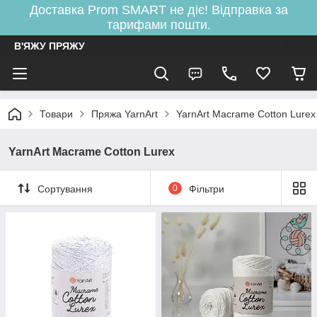
Доставка Prom SMART не діє! Відправка за
тарифами пошти.
В'ЯЖУ ПРЯЖУ
Товари
Пряжа YarnArt
YarnArt Macrame Cotton Lurex
YarnArt Macrame Cotton Lurex
Сортування
0
Фільтри