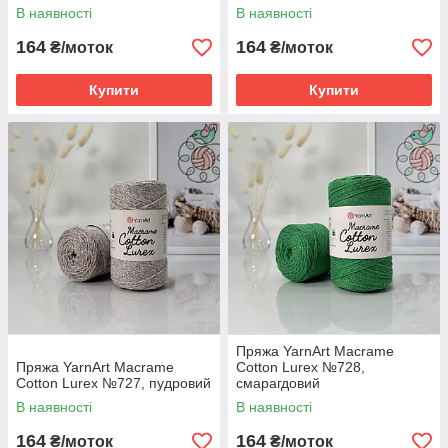
В наявності
В наявності
164
164
₴/моток
₴/моток
Купити
Купити
Пряжа YarnArt Macrame
Пряжа YarnArt Macrame
Cotton Lurex №728,
Cotton Lurex №727, пудровий
смарагдовий
В наявності
В наявності
164
164
₴/моток
₴/моток