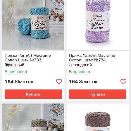
Пряжа YarnArt Macrame
Пряжа YarnArt Macrame
Cotton Lurex №733,
Cotton Lurex №734,
бірюзовий
лавандовий
В наявності
В наявності
164
164
₴/моток
₴/моток
Купити
Купити