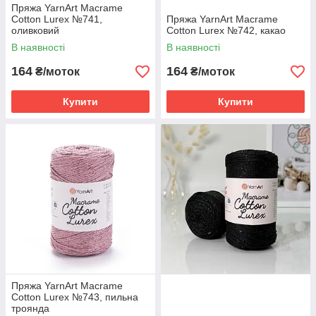
Пряжа YarnArt Macrame
Cotton Lurex №741,
Пряжа YarnArt Macrame
оливковий
Cotton Lurex №742, какао
В наявності
В наявності
164
164
₴/моток
₴/моток
Купити
Купити
Пряжа YarnArt Macrame
Cotton Lurex №743, пильна
троянда