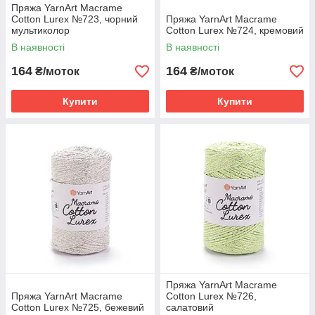
Пряжа YarnArt Macrame
Cotton Lurex №723, чорний
Пряжа YarnArt Macrame
мультиколор
Cotton Lurex №724, кремовий
В наявності
В наявності
164
164
₴/моток
₴/моток
Купити
Купити
Пряжа YarnArt Macrame
Пряжа YarnArt Macrame
Cotton Lurex №726,
Cotton Lurex №725, бежевий
салатовий