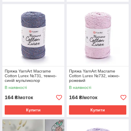
Пряжа YarnArt Macrame
Пряжа YarnArt Macrame
Cotton Lurex №731, темно-
Cotton Lurex №732, ніжно-
синій мультиколор
рожевий
В наявності
В наявності
164
164
₴/моток
₴/моток
Купити
Купити