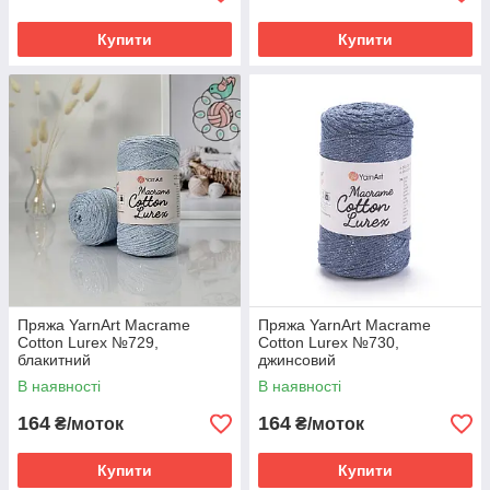
Купити
Купити
Пряжа YarnArt Macrame
Пряжа YarnArt Macrame
Cotton Lurex №729,
Cotton Lurex №730,
блакитний
джинсовий
В наявності
В наявності
164
164
₴/моток
₴/моток
Купити
Купити