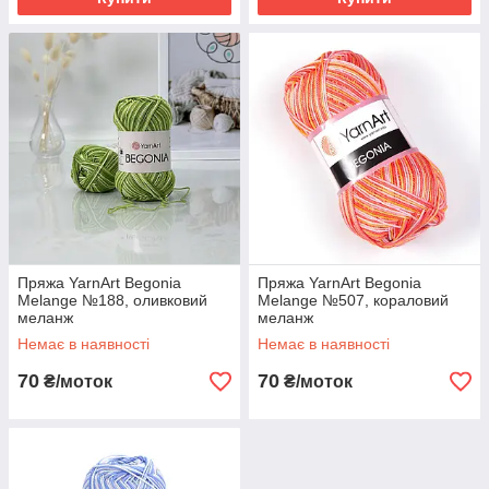
Пряжа YarnArt Begonia
Пряжа YarnArt Begonia
Melange №188, оливковий
Melange №507, кораловий
меланж
меланж
Немає в наявності
Немає в наявності
70
70
₴/моток
₴/моток