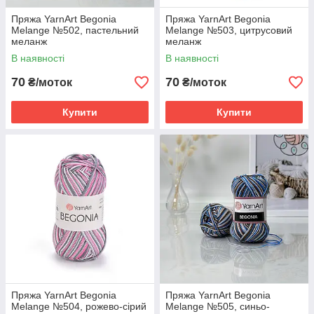
Пряжа YarnArt Begonia
Пряжа YarnArt Begonia
Melange №502, пастельний
Melange №503, цитрусовий
меланж
меланж
В наявності
В наявності
70
70
₴/моток
₴/моток
Купити
Купити
Пряжа YarnArt Begonia
Пряжа YarnArt Begonia
Melange №504, рожево-сірий
Melange №505, синьо-