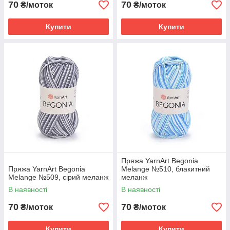
70
70
₴/моток
₴/моток
Купити
Купити
Пряжа YarnArt Begonia
Пряжа YarnArt Begonia
Melange №510, блакитний
Melange №509, сірий меланж
меланж
В наявності
В наявності
70
70
₴/моток
₴/моток
Купити
Купити