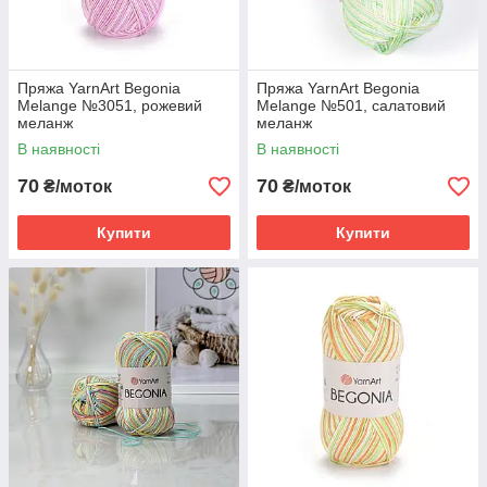
Пряжа YarnArt Begonia
Пряжа YarnArt Begonia
Melange №3051, рожевий
Melange №501, салатовий
меланж
меланж
В наявності
В наявності
70
70
₴/моток
₴/моток
Купити
Купити