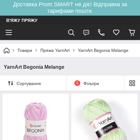
Доставка Prom SMART не діє! Відправка за
тарифами пошти.
В'ЯЖУ ПРЯЖУ
Товари
Пряжа YarnArt
YarnArt Begonia Melange
YarnArt Begonia Melange
Сортування
0
Фільтри