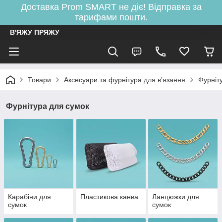
Доставка Prom SMART не діє! Відправка за
тарифами пошти.
В'ЯЖУ ПРЯЖУ
Товари
Аксесуари та фурнітура для вʼязання
Фурніт
Фурнітура для сумок
Карабіни для
Пластикова канва
Ланцюжки для
сумок
сумок