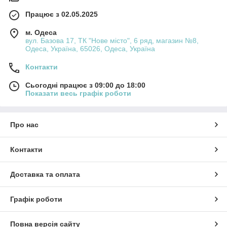
Вага мотка: 100 г.
Працює з 02.05.2025
Довжина: 350 м.
м. Одеса
вул. Базова 17, ТК "Нове місто", 6 ряд, магазин №8,
Рекомендовано: спиці №2,5–3,5, гачок №1–3.
Одеса, Україна, 65026, Одеса, Україна
Країна виробник: Туреччина.
Контакти
Нитка гладенька, без домішок акрилу, не має
Сьогодні працює з 09:00 до 18:00
ворсу, що мінімізує кашлатання. Полотно виходить
Показати весь графік роботи
еластичним, легким і добре тримає форму.
Переваги пряжі Алізе Діва
Про нас
Важлива особливість – шовковиста текстура
Контакти
готових виробів. Алізе Діва не розшаровується під
Доставка та оплата
час роботи, а нитки легко ковзають по спицях чи
гачку. Серед переваг:
Графік роботи
стійкість кольору після прання;
Повна версія сайту
відсутність подразнення шкіри;