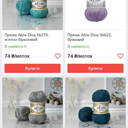
Пряжа Alize Diva №376,
Пряжа Alize Diva №622,
м'ятно-бірюзовий
бузковий
В наявності
В наявності
74
74
₴/моток
₴/моток
Купити
Купити