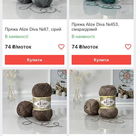
Пряжа Alize Diva №453,
Пряжа Alize Diva №87, сірий
смарагдовий
В наявності
В наявності
74
74
₴/моток
₴/моток
Купити
Купити