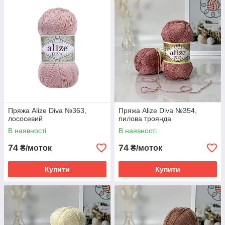
Пряжа Alize Diva №363,
Пряжа Alize Diva №354,
лососевий
пилова троянда
В наявності
В наявності
74
74
₴/моток
₴/моток
Купити
Купити