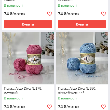
В наявності
В наявності
74
74
₴/моток
₴/моток
Купити
Купити
Пряжа Alize Diva №178,
Пряжа Alize Diva №350,
рожевий
ніжно-блакитний
В наявності
В наявності
74
74
₴/моток
₴/моток