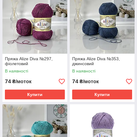
Пряжа Alize Diva №297,
Пряжа Alize Diva №353,
фіолетовий
джинсовий
В наявності
В наявності
74
74
₴/моток
₴/моток
Купити
Купити