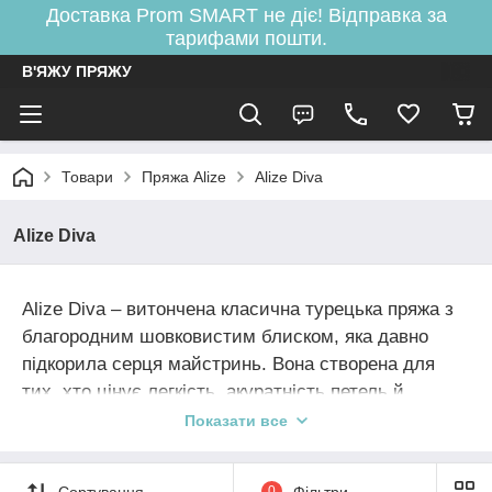
Доставка Prom SMART не діє! Відправка за
тарифами пошти.
В'ЯЖУ ПРЯЖУ
Товари
Пряжа Alize
Alize Diva
Alize Diva
Alize Diva – витончена класична турецька пряжа з
благородним шовковистим блиском, яка давно
підкорила серця майстринь. Вона створена для
тих, хто цінує легкість, акуратність петель й
бездоганний вигляд готового полотна.
Показати все
Завдяки мікрофібрі нитка м’яка, слухняна та
Сортування
0
Фільтри