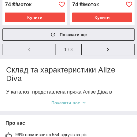
74
74
₴/моток
₴/моток
Купити
Купити
Показати ще
1
/ 3
Склад та характеристики Alize
Diva
У каталозі представлена пряжа Алізе Діва в
широкому асортименті та палітрі, щоб ви могли
Показати все
обрати найкращий варіант для свого задуму.
Основні характеристики:
Про нас
Склад: 100% мікрофібра.
99% позитивних з 554 відгуків за рік