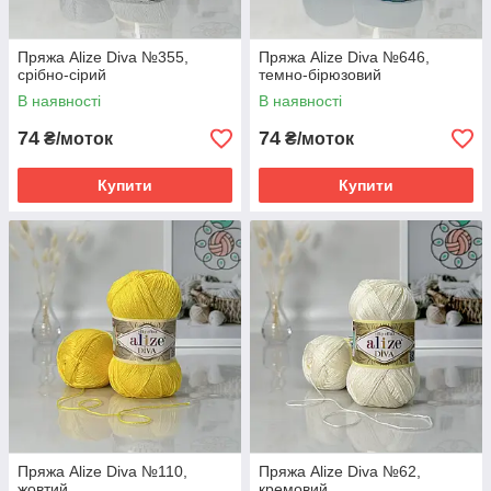
Пряжа Alize Diva №355,
Пряжа Alize Diva №646,
срібно-сірий
темно-бірюзовий
В наявності
В наявності
74
74
₴/моток
₴/моток
Купити
Купити
Пряжа Alize Diva №110,
Пряжа Alize Diva №62,
жовтий
кремовий