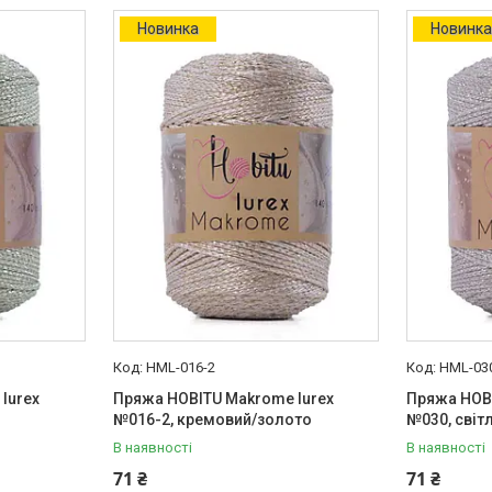
Новинка
Новинк
HML-016-2
HML-03
lurex
Пряжа HOBITU Makrome lurex
Пряжа HOBI
№016-2, кремовий/золото
№030, світ
В наявності
В наявності
71 ₴
71 ₴