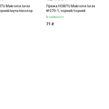
TU Makrome lurex
Пряжа HOBITU Makrome lurex
чорний/мультиколор
№270-1, чорний/чорний
В наявності
71 ₴