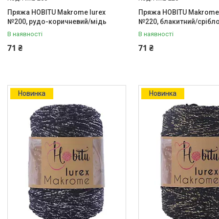
Пряжа HOBITU Makrome lurex
Пряжа HOBITU Makrome 
№200, рудо-коричневий/мідь
№220, блакитний/срібл
В наявності
В наявності
71 ₴
71 ₴
Новинка
Новинка