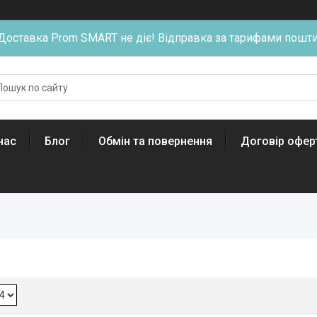
Доставка Prom SMART не діє! Відправка за тарифами пошти
нас
Блог
Обмін та повернення
Договір офер