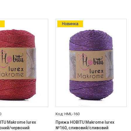
а
Новинка
0
HML-160
TU Makrome lurex
Пряжа HOBITU Makrome lurex
воний/червоний
№160, сливовий/сливовий