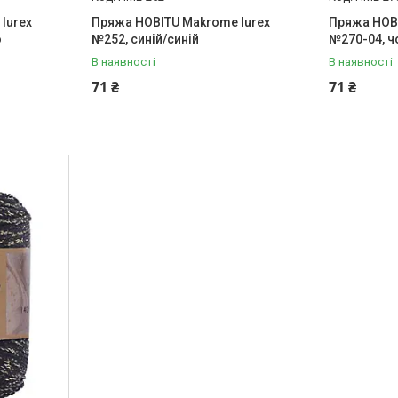
lurex
Пряжа HOBITU Makrome lurex
Пряжа HOBI
о
№252, синій/синій
№270-04, 
В наявності
В наявності
71 ₴
71 ₴