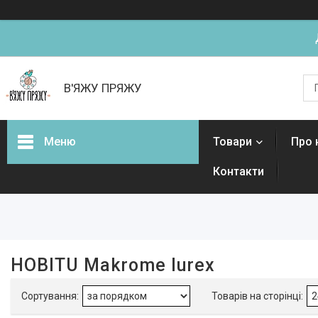
В'ЯЖУ ПРЯЖУ
Меню
Товари
Про 
Контакти
Фільтри
Ціна
Наявність
HOBITU Makrome lurex
В наявності
17