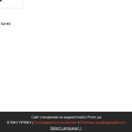
lurex
Сайт створений на маркетплейсі
Prom.ua
В'ЯЖУ ПРЯЖУ |
Поскаржитися на контент
|
Політика конфіденційності
Select Language
▼