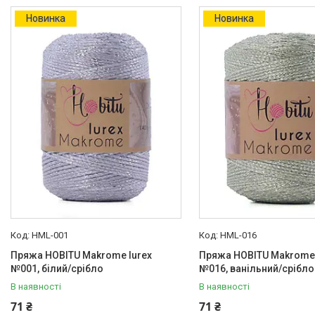
Новинка
Новинка
Товари
HML-001
HML-016
Пряжа HOBITU Makrome lurex
Пряжа HOBITU Makrome 
№001, білий/срібло
№016, ванільний/срібло
В наявності
В наявності
71 ₴
71 ₴