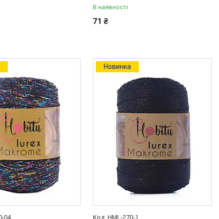
В наявності
71 ₴
а
Новинка
0-04
HML-270-1