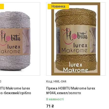
а
Новинка
0
HML-044
TU Makrome lurex
Пряжа HOBITU Makrome lurex
ло-бежевий/срібло
№044, кемел/золото
В наявності
71 ₴