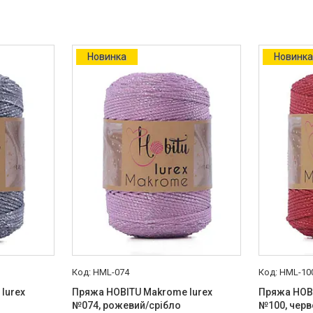
Новинка
Новинк
HML-074
HML-10
lurex
Пряжа HOBITU Makrome lurex
Пряжа HOBI
№074, рожевий/срібло
№100, чер