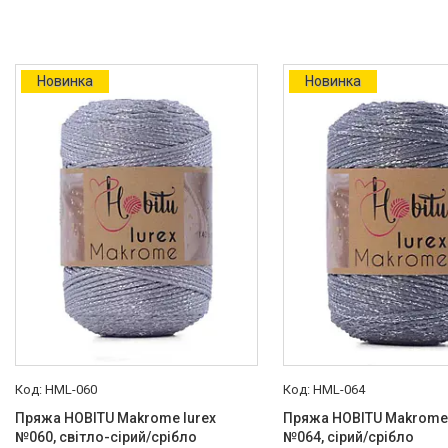
Новинка
Новинка
HML-060
HML-064
Пряжа HOBITU Makrome lurex
Пряжа HOBITU Makrome 
№060, світло-сірий/срібло
№064, сірий/срібло