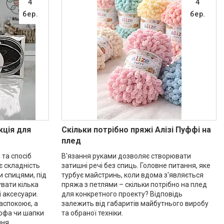
4
4
бер.
бер.
кція для
Скільки потрібно пряжі Алізі Пуффі на
плед
 та спосіб
В'язання руками дозволяє створювати
 складність
затишні речі без спиць. Головне питання, яке
и спицями, під
турбує майстринь, коли вдома з'являється
вати кілька
пряжа з петлями – скільки потрібно на плед
і аксесуари.
для конкретного проекту? Відповідь
аспокоює, а
залежить від габаритів майбутнього виробу
арфа чи шапки
та обраної техніки.
ня.