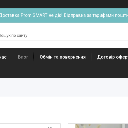
Доставка Prom SMART не діє! Відправка за тарифами пошти
нас
Блог
Обмін та повернення
Договір офер