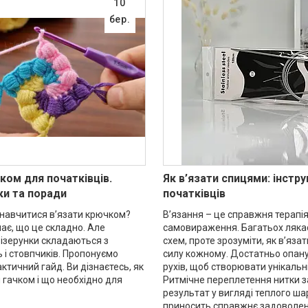
10
бер.
ком для початківців.
Як в’язати спицями: інстру
ки та поради
початківців
к навчитися в’язати крючком?
В’язання – це справжня терапія
ає, що це складно. Але
самовираження. Багатьох лякає
візерунки складаються з
схем, проте зрозуміти, як в’язат
 і стовпчиків. Пропонуємо
силу кожному. Достатньо опану
актичний гайд. Ви дізнаєтесь, як
рухів, щоб створювати унікальн
 гачком і що необхідно для
Ритмічне переплетення нитки з
результат у вигляді теплого ш
приносить справжнє задоволен