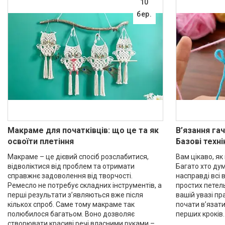
10
бер.
Макраме для початківців: що це та як
В’язання гач
освоїти плетіння
Базові техні
Макраме – це дієвий спосіб розслабитися,
Вам цікаво, я
відволіктися від проблем та отримати
Багато хто дум
справжнє задоволення від творчості.
насправді всі 
Ремесло не потребує складних інструментів, а
простих петель
перші результати з’являються вже після
вашій увазі пр
кількох спроб. Саме тому макраме так
почати в’язати
полюбилося багатьом. Воно дозволяє
перших кроків.
створювати красиві речі власними руками –