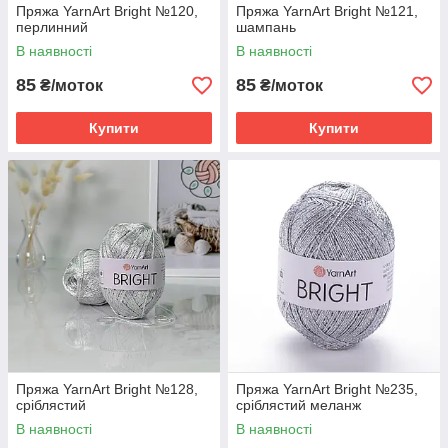
Пряжа YarnArt Bright №120,
Пряжа YarnArt Bright №121,
перлинний
шампань
В наявності
В наявності
85
85
₴/моток
₴/моток
Купити
Купити
Пряжа YarnArt Bright №128,
Пряжа YarnArt Bright №235,
сріблястий
сріблястий меланж
В наявності
В наявності