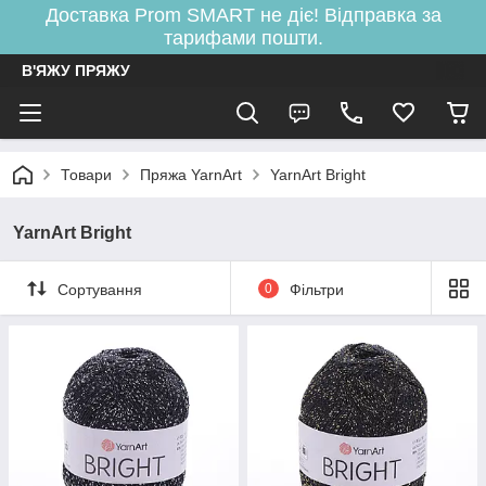
Доставка Prom SMART не діє! Відправка за
тарифами пошти.
В'ЯЖУ ПРЯЖУ
Товари
Пряжа YarnArt
YarnArt Bright
YarnArt Bright
Сортування
0
Фільтри