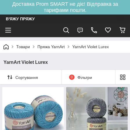
Доставка Prom SMART не діє! Відправка за
тарифами пошти.
В'ЯЖУ ПРЯЖУ
Товари
Пряжа YarnArt
YarnArt Violet Lurex
YarnArt Violet Lurex
Сортування
0
Фільтри