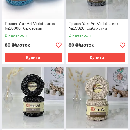
Пряжа YarnArt Violet Lurex
Пряжа YarnArt Violet Lurex
№10008, бірюзовий
№15326, сріблястий
В наявності
В наявності
80
80
₴/моток
₴/моток
Купити
Купити