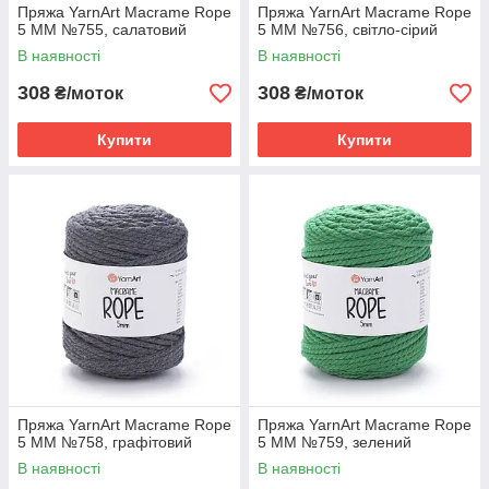
Пряжа YarnArt Macrame Rope
Пряжа YarnArt Macrame Rope
5 MM №755, салатовий
5 MM №756, світло-сірий
В наявності
В наявності
308
308
₴/моток
₴/моток
Купити
Купити
Пряжа YarnArt Macrame Rope
Пряжа YarnArt Macrame Rope
5 MM №758, графітовий
5 MM №759, зелений
В наявності
В наявності