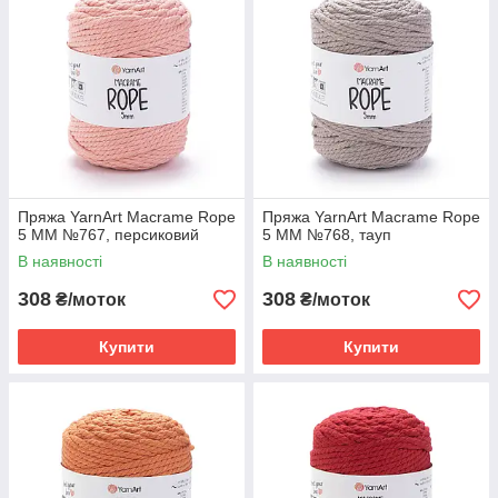
Пряжа YarnArt Macrame Rope
Пряжа YarnArt Macrame Rope
5 MM №767, персиковий
5 MM №768, тауп
В наявності
В наявності
308
308
₴/моток
₴/моток
Купити
Купити