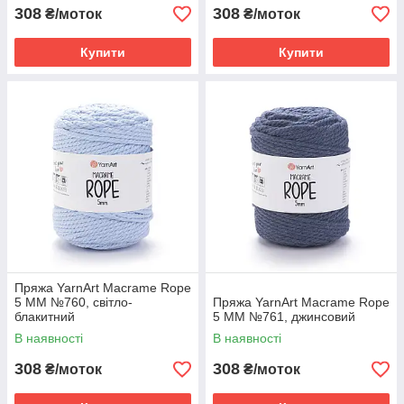
308
308
₴/моток
₴/моток
Купити
Купити
Пряжа YarnArt Macrame Rope
5 MM №760, світло-
Пряжа YarnArt Macrame Rope
блакитний
5 MM №761, джинсовий
В наявності
В наявності
308
308
₴/моток
₴/моток