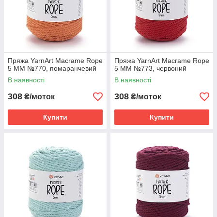
Пряжа YarnArt Macrame Rope
Пряжа YarnArt Macrame Rope
5 MM №770, помаранчевий
5 MM №773, червоний
В наявності
В наявності
308
308
₴/моток
₴/моток
Купити
Купити