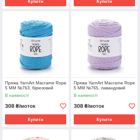
Купити
Купити
Пряжа YarnArt Macrame Rope
Пряжа YarnArt Macrame Rope
5 MM №763, бірюзовий
5 MM №765, лавандовий
В наявності
В наявності
308
308
₴/моток
₴/моток
Купити
Купити