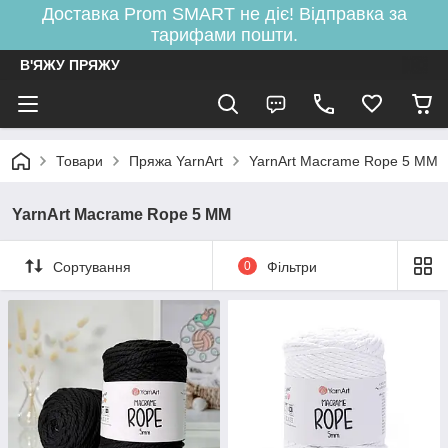
Доставка Prom SMART не діє! Відправка за
тарифами пошти.
В'ЯЖУ ПРЯЖУ
Товари
Пряжа YarnArt
YarnArt Macrame Rope 5 MM
YarnArt Macrame Rope 5 MM
Сортування
0
Фільтри