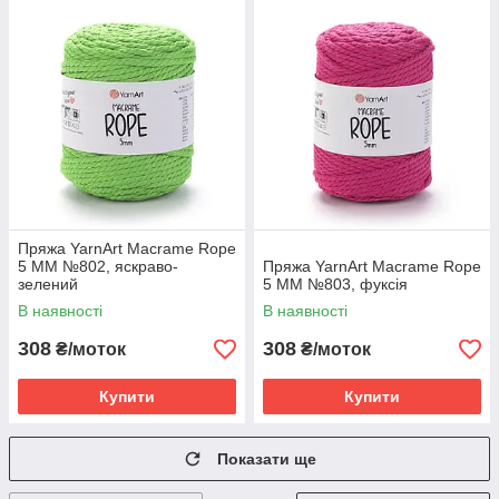
Пряжа YarnArt Macrame Rope
5 MM №802, яскраво-
Пряжа YarnArt Macrame Rope
зелений
5 MM №803, фуксія
В наявності
В наявності
308
308
₴/моток
₴/моток
Купити
Купити
Показати ще