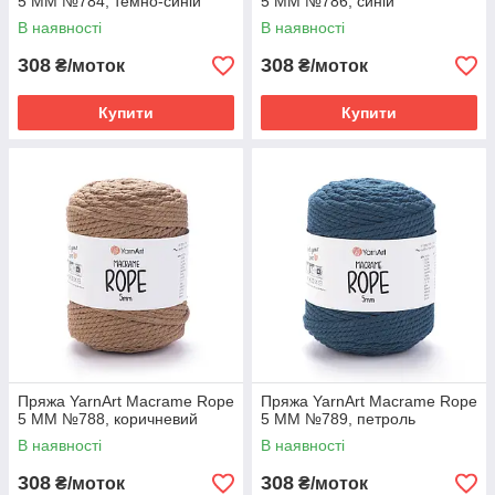
5 MM №784, темно-синій
5 MM №786, синій
В наявності
В наявності
308
308
₴/моток
₴/моток
Купити
Купити
Пряжа YarnArt Macrame Rope
Пряжа YarnArt Macrame Rope
5 MM №788, коричневий
5 MM №789, петроль
В наявності
В наявності
308
308
₴/моток
₴/моток