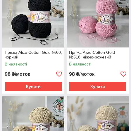
Пряжа Alize Cotton Gold №60,
Пряжа Alize Cotton Gold
чорний
№518, ніжно-рожевий
В наявності
В наявності
98
98
₴/моток
₴/моток
Купити
Купити