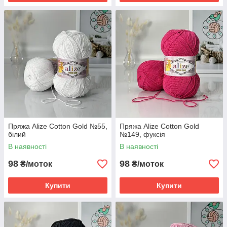
Пряжа Alize Cotton Gold №55,
Пряжа Alize Cotton Gold
білий
№149, фуксія
В наявності
В наявності
98
98
₴/моток
₴/моток
Купити
Купити