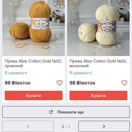
Пряжа Alize Cotton Gold №02,
Пряжа Alize Cotton Gold №01,
гірчичний
молочний
В наявності
В наявності
98
98
₴/моток
₴/моток
Купити
Купити
Показати ще
1
/ 3