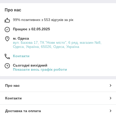
Про нас
99% позитивних з 553 відгуків за рік
Працює з 02.05.2025
м. Одеса
вул. Базова 17, ТК "Нове місто", 6 ряд, магазин №8,
Одеса, Україна, 65026, Одеса, Україна
Контакти
Сьогодні вихідний
Показати весь графік роботи
Про нас
Контакти
Доставка та оплата