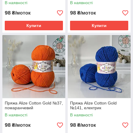
В наявності
В наявності
98
98
₴/моток
₴/моток
Купити
Купити
Пряжа Alize Cotton Gold №37,
Пряжа Alize Cotton Gold
помаранчевий
№141, електрик
В наявності
В наявності
98
98
₴/моток
₴/моток