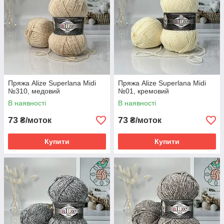
Пряжа Alize Superlana Midi
Пряжа Alize Superlana Midi
№310, медовий
№01, кремовий
В наявності
В наявності
73
73
₴/моток
₴/моток
Купити
Купити