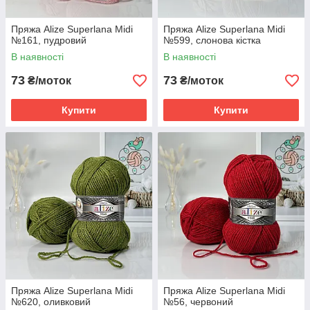
Пряжа Alize Superlana Midi
Пряжа Alize Superlana Midi
№161, пудровий
№599, слонова кістка
В наявності
В наявності
73
73
₴/моток
₴/моток
Купити
Купити
Пряжа Alize Superlana Midi
Пряжа Alize Superlana Midi
№620, оливковий
№56, червоний