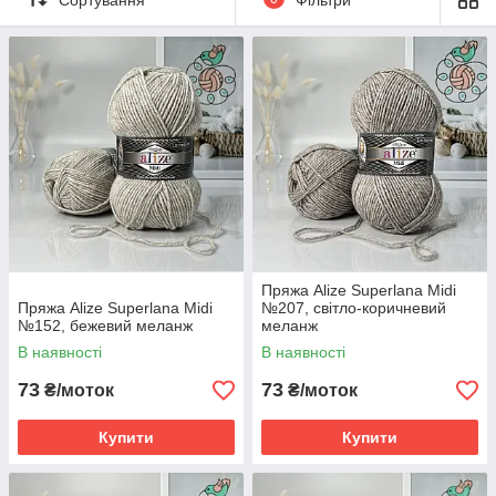
виробів на холодну пору року, адже вона
справді тепла й затишна. Її обирають для
реалізації як повсякденних, так і
авторських проєктів.
Купити пряжу Alize Superlana Midi
Пряжа Alize Superlana Midi
Пряжа Alize Superlana Midi
№207, світло-коричневий
№152, бежевий меланж
меланж
В наявності
В наявності
73
73
₴/моток
₴/моток
Купити
Купити