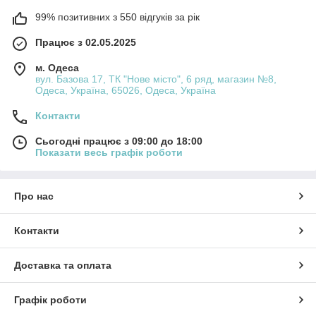
вага мотка – 100 г;
99% позитивних з 550 відгуків за рік
довжина – близько 170 м;
Працює з 02.05.2025
склад – 75% акрил, 25% вовна;
м. Одеса
вул. Базова 17, ТК "Нове місто", 6 ряд, магазин №8,
рекомендовані спиці – 5–7 мм.
Одеса, Україна, 65026, Одеса, Україна
Нитки мають середню товщину, добре тримають
Контакти
форму та не деформуються під час використання.
Сьогодні працює з 09:00 до 18:00
Показати весь графік роботи
Що можна зв’язати з пряжі Алізе
Суперлана Міді
Про нас
Завдяки своїй універсальності нитка підходить для
створення різноманітних виробів. З Алізе Супер
Контакти
Лана Міді виготовляють чудові зимові шапки,
шарфи, снуди, светри, кардигани та жилети.
Доставка та оплата
Також можна застосовувати шнур для в’язання
Графік роботи
дитячих іграшок, декоративних виробів й