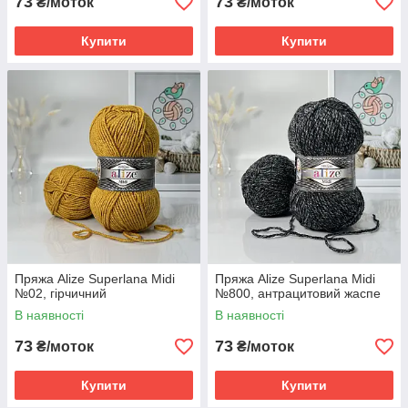
73
73
₴/моток
₴/моток
Купити
Купити
Пряжа Alize Superlana Midi
Пряжа Alize Superlana Midi
№02, гірчичний
№800, антрацитовий жаспе
В наявності
В наявності
73
73
₴/моток
₴/моток
Купити
Купити