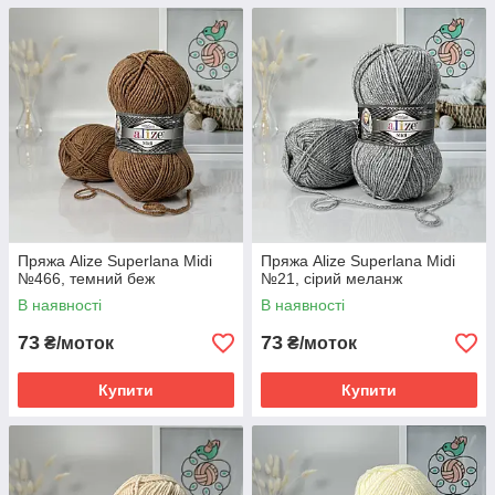
Пряжа Alize Superlana Midi
Пряжа Alize Superlana Midi
№466, темний беж
№21, сірий меланж
В наявності
В наявності
73
73
₴/моток
₴/моток
Купити
Купити