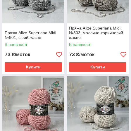
Пряжа Alize Superlana Midi
Пряжа Alize Superlana Midi
№803, молочно-коричневий
№801, сірий жаспе
жаспе
В наявності
В наявності
73
73
₴/моток
₴/моток
Купити
Купити