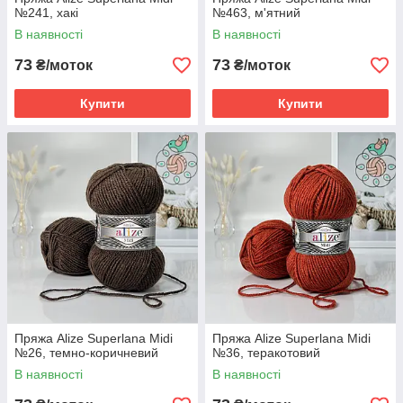
№241, хакі
№463, м'ятний
В наявності
В наявності
73
73
₴/моток
₴/моток
Купити
Купити
Пряжа Alize Superlana Midi
Пряжа Alize Superlana Midi
№26, темно-коричневий
№36, теракотовий
В наявності
В наявності