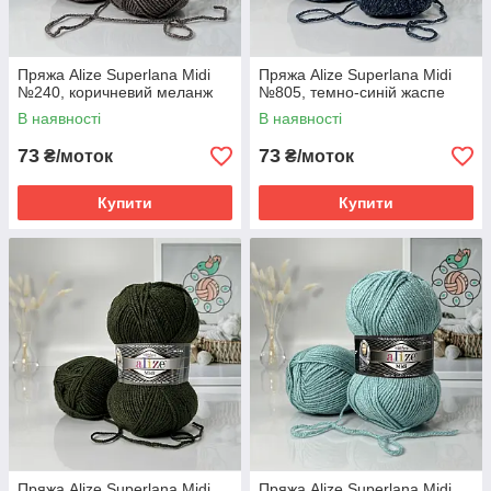
Пряжа Alize Superlana Midi
Пряжа Alize Superlana Midi
№240, коричневий меланж
№805, темно-синій жаспе
В наявності
В наявності
73
73
₴/моток
₴/моток
Купити
Купити
Пряжа Alize Superlana Midi
Пряжа Alize Superlana Midi