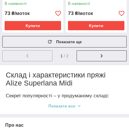
В наявності
В наявності
73
73
₴/моток
₴/моток
Купити
Купити
Показати ще
1
/ 2
Склад і характеристики пряжі
Alize Superlana Midi
Секрет популярності – у продуманому складі:
вовна та акрил забезпечують баланс між теплом і
Показати все
зносостійкістю.
Основні характеристики:
Про нас