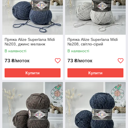
Пряжа Alize Superlana Midi
Пряжа Alize Superlana Midi
№203, джинс меланж
№208, світло-сірий
В наявності
В наявності
73
73
₴/моток
₴/моток
Купити
Купити