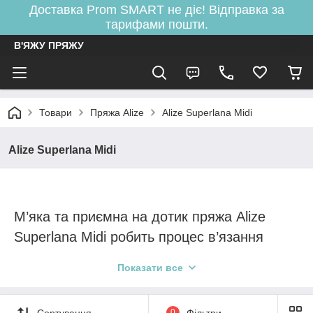
Доставка Prom SMART не діє! Відправка за
тарифами пошти.
В'ЯЖУ ПРЯЖУ
Товари
Пряжа Alize
Alize Superlana Midi
Alize Superlana Midi
М’яка та приємна на дотик пряжа Alize
Superlana Midi робить процес в’язання
зручним і приємним. Нитка легко лягає на
Показати все
спиці, формуючи рівне та акуратне полотно
без перекосів. Це оптимальний варіант для
Сортування
0
Фільтри