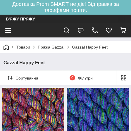
Доставка Prom SMART не діє! Відправка за
тарифами пошти.
В'ЯЖУ ПРЯЖУ
Товари
Пряжа Gazzal
Gazzal Happy Feet
Gazzal Happy Feet
Сортування
0
Фільтри