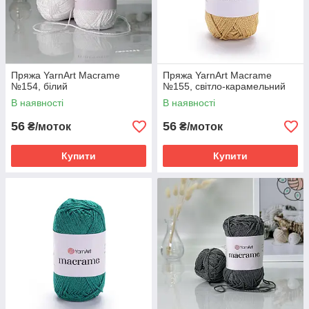
Пряжа YarnArt Macrame
Пряжа YarnArt Macrame
№154, білий
№155, світло-карамельний
В наявності
В наявності
56
56
₴/моток
₴/моток
Купити
Купити