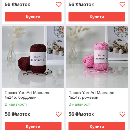
56
56
₴/моток
₴/моток
Купити
Купити
Пряжа YarnArt Macrame
Пряжа YarnArt Macrame
№145, бордовий
№147, рожевий
В наявності
В наявності
56
56
₴/моток
₴/моток
Купити
Купити