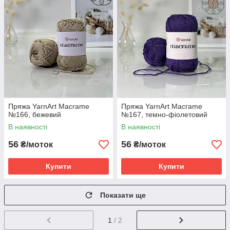
Пряжа YarnArt Macrame
Пряжа YarnArt Macrame
№166, бежевий
№167, темно-фіолетовий
В наявності
В наявності
56
56
₴/моток
₴/моток
Купити
Купити
Показати ще
1
/ 2