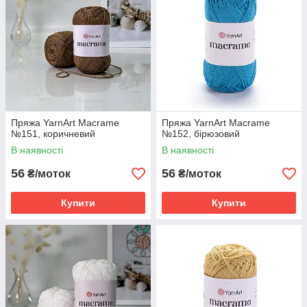
Пряжа YarnArt Macrame
Пряжа YarnArt Macrame
№151, коричневий
№152, бірюзовий
В наявності
В наявності
56
56
₴/моток
₴/моток
Купити
Купити