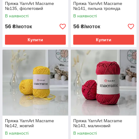
Пряжа YarnArt Macrame
Пряжа YarnArt Macrame
№135, фіолетовий
№141, пильна троянда
В наявності
В наявності
56
56
₴/моток
₴/моток
Купити
Купити
Пряжа YarnArt Macrame
Пряжа YarnArt Macrame
№142, жовтий
№143, малиновий
В наявності
В наявності