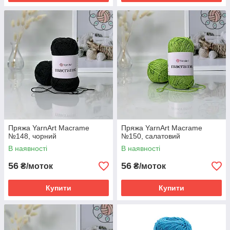
Пряжа YarnArt Macrame
Пряжа YarnArt Macrame
№148, чорний
№150, салатовий
В наявності
В наявності
56
56
₴/моток
₴/моток
Купити
Купити