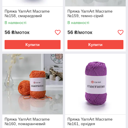
Пряжа YarnArt Macrame
Пряжа YarnArt Macrame
№158, смарагдовий
№159, темно-сірий
В наявності
В наявності
56
56
₴/моток
₴/моток
Купити
Купити
Пряжа YarnArt Macrame
Пряжа YarnArt Macrame
№160, помаранчевий
№161, орхідея