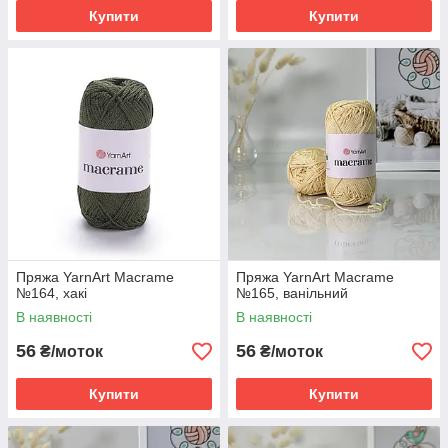
Купити
Купити
Пряжа YarnArt Macrame
Пряжа YarnArt Macrame
№164, хакі
№165, ванільний
В наявності
В наявності
56
56
₴/моток
₴/моток
Купити
Купити