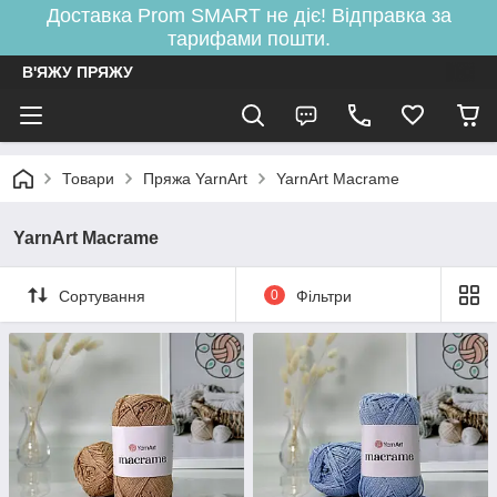
Доставка Prom SMART не діє! Відправка за
тарифами пошти.
В'ЯЖУ ПРЯЖУ
Товари
Пряжа YarnArt
YarnArt Macrame
YarnArt Macrame
Сортування
0
Фільтри