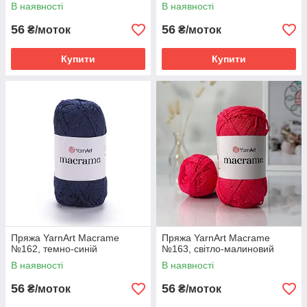
В наявності
В наявності
56
56
₴/моток
₴/моток
Купити
Купити
Пряжа YarnArt Macrame
Пряжа YarnArt Macrame
№162, темно-синій
№163, світло-малиновий
В наявності
В наявності
56
56
₴/моток
₴/моток