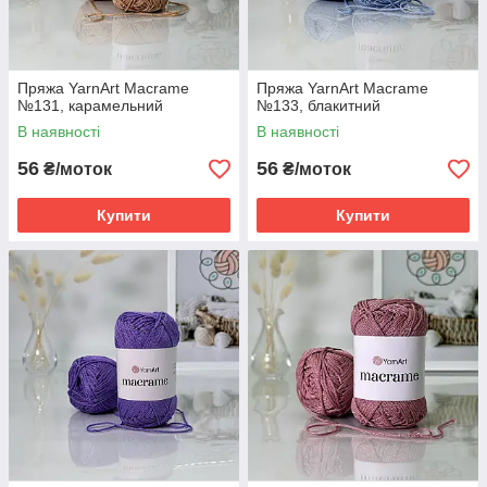
Пряжа YarnArt Macrame
Пряжа YarnArt Macrame
№131, карамельний
№133, блакитний
В наявності
В наявності
56
56
₴/моток
₴/моток
Купити
Купити