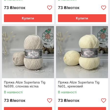
73
73
₴/моток
₴/моток
Купити
Купити
Пряжа Alize Superlana Tig
Пряжа Alize Superlana Tig
№599, слонова кістка
№01, кремовий
В наявності
В наявності
73
73
₴/моток
₴/моток