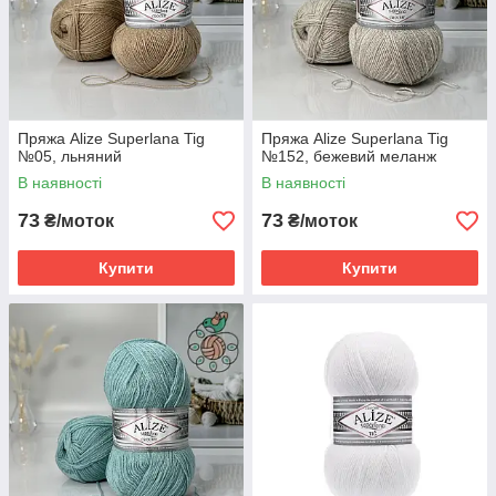
Пряжа Alize Superlana Tig
Пряжа Alize Superlana Tig
№05, льняний
№152, бежевий меланж
В наявності
В наявності
73
73
₴/моток
₴/моток
Купити
Купити