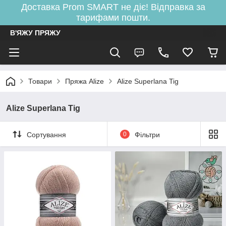
Доставка Prom SMART не діє! Відправка за
тарифами пошти.
В'ЯЖУ ПРЯЖУ
Товари
Пряжа Alize
Alize Superlana Tig
Alize Superlana Tig
Сортування
0
Фільтри