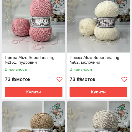
Пряжа Alize Superlana Tig
Пряжа Alize Superlana Tig
№161, пудровий
№62, молочний
В наявності
В наявності
73
73
₴/моток
₴/моток
Купити
Купити