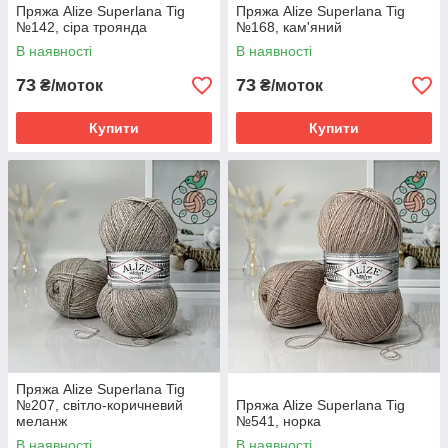
Пряжа Alize Superlana Tig
Пряжа Alize Superlana Tig
№142, сіра троянда
№168, кам'яний
В наявності
В наявності
73
73
₴/моток
₴/моток
Купити
Купити
Пряжа Alize Superlana Tig
№207, світло-коричневий
Пряжа Alize Superlana Tig
меланж
№541, норка
В наявності
В наявності