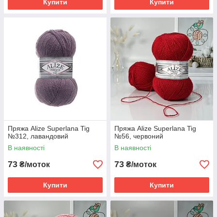
Купити
Купити
Пряжа Alize Superlana Tig
Пряжа Alize Superlana Tig
№312, лавандовий
№56, червоний
В наявності
В наявності
73
73
₴/моток
₴/моток
Купити
Купити