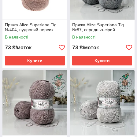
Пряжа Alize Superlana Tig
Пряжа Alize Superlana Tig
№404, пудровий персик
№87, середньо-сірий
В наявності
В наявності
73
73
₴/моток
₴/моток
Купити
Купити