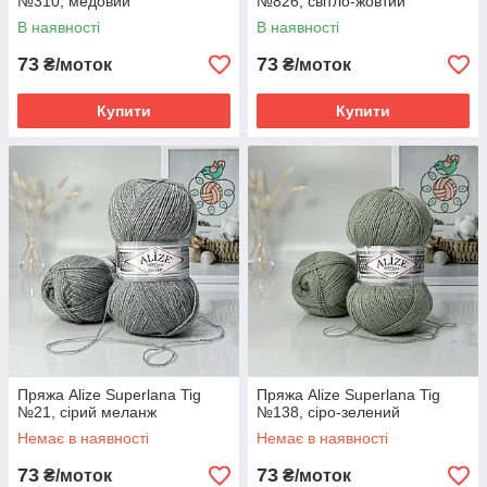
№310, медовий
№826, світло-жовтий
В наявності
В наявності
73
73
₴/моток
₴/моток
Купити
Купити
Пряжа Alize Superlana Tig
Пряжа Alize Superlana Tig
№21, сірий меланж
№138, сіро-зелений
Немає в наявності
Немає в наявності
73
73
₴/моток
₴/моток