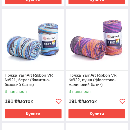
Пряжа YarnArt Ribbon VR
Пряжа YarnArt Ribbon VR
№921, берег (блакитно-
№922, пунш (фіолетово-
бежевий батик)
малиновий батик)
В наявності
В наявності
191
191
₴/моток
₴/моток
Купити
Купити