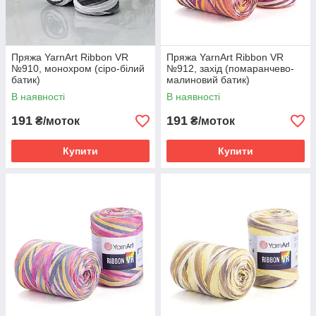
Пряжа YarnArt Ribbon VR
Пряжа YarnArt Ribbon VR
№910, монохром (сіро-білий
№912, захід (помаранчево-
батик)
малиновий батик)
В наявності
В наявності
191
191
₴/моток
₴/моток
Купити
Купити