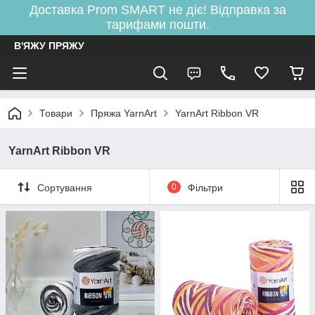
Доставка Prom SMART не діє! Відправка за
тарифами пошти.
В'ЯЖУ ПРЯЖУ
Товари
Пряжа YarnArt
YarnArt Ribbon VR
YarnArt Ribbon VR
Сортування
0
Фільтри