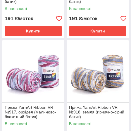
батик)
батик)
В наявності
В наявності
191
191
₴/моток
₴/моток
Купити
Купити
Пряжа YarnArt Ribbon VR
Пряжа YarnArt Ribbon VR
№917, орхідея (малиново-
№918, земля (гірчично-сірий
блакитний батик)
батик)
В наявності
В наявності