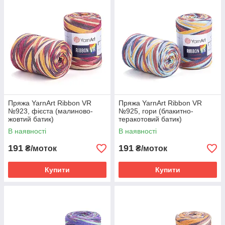
Пряжа YarnArt Ribbon VR
Пряжа YarnArt Ribbon VR
№923, фієста (малиново-
№925, гори (блакитно-
жовтий батик)
теракотовий батик)
В наявності
В наявності
191
191
₴/моток
₴/моток
Купити
Купити