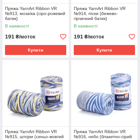
Пряжа YarnArt Ribbon VR
Пряжа YarnArt Ribbon VR
№913, мозаїка (сіро-рожевий
№914, піски (бежево-
батик)
гірчичний батик)
В наявності
В наявності
191
191
₴/моток
₴/моток
Купити
Купити
Пряжа YarnArt Ribbon VR
Пряжа YarnArt Ribbon VR
№915, шторм (синьо-жовтий
№916, небо (блакитно-сірий