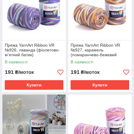
Пряжа YarnArt Ribbon VR
Пряжа YarnArt Ribbon VR
№926, лаванда (фіолетово-
№927, карамель
м'ятний батик)
(помаранчево-бежевий
батик)
В наявності
В наявності
191
191
₴/моток
₴/моток
Купити
Купити