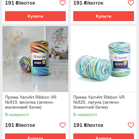
191
191
₴/моток
₴/моток
Купити
Купити
Пряжа YarnArt Ribbon VR
Пряжа YarnArt Ribbon VR
№919, веселка (зелено-
№920, лагуна (зелено-
малиновий батик)
блакитний батик)
В наявності
В наявності
191
191
₴/моток
₴/моток
Купити
Купити