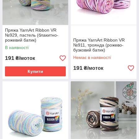
Пряжа YarnArt Ribbon VR
№929, пастель (блакитно-
рожевий батик)
Пряжа YarnArt Ribbon VR
№911, троянда (рожево-
В наявності
бузковий батик)
191
Немає в наявності
₴/моток
191
₴/моток
Купити