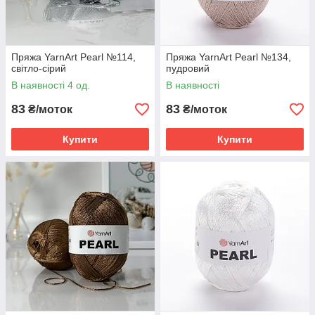
Пряжа YarnArt Pearl №114,
Пряжа YarnArt Pearl №134,
світло-сірий
пудровий
В наявності 4 од.
В наявності
83
83
₴/моток
₴/моток
Купити
Купити