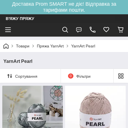
Доставка Prom SMART не діє! Відправка за
тарифами пошти.
В'ЯЖУ ПРЯЖУ
Товари
Пряжа YarnArt
YarnArt Pearl
YarnArt Pearl
Сортування
0
Фільтри