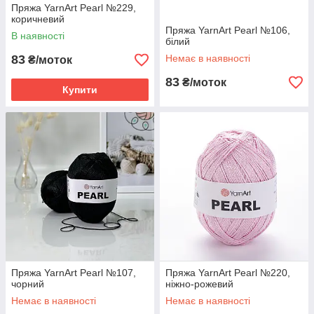
Пряжа YarnArt Pearl №229,
коричневий
Пряжа YarnArt Pearl №106,
В наявності
білий
83
Немає в наявності
₴/моток
83
₴/моток
Купити
Пряжа YarnArt Pearl №107,
Пряжа YarnArt Pearl №220,
чорний
ніжно-рожевий
Немає в наявності
Немає в наявності