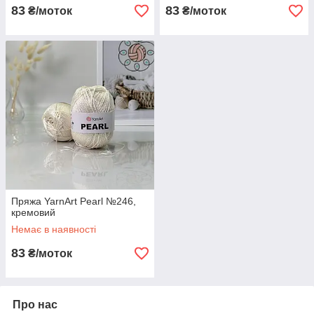
83
83
₴/моток
₴/моток
Пряжа YarnArt Pearl №246,
кремовий
Немає в наявності
83
₴/моток
Про нас