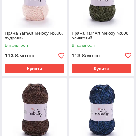
Пряжа YarnArt Melody №896,
Пряжа YarnArt Melody №898,
пудровий
оливковий
В наявності
В наявності
113
113
₴/моток
₴/моток
Купити
Купити