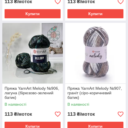
113
113
₴/моток
₴/моток
Купити
Купити
Пряжа YarnArt Melody №906,
Пряжа YarnArt Melody №907,
лагуна (бірюзово-зелений
граніт (сіро-коричневий
батик)
батик)
В наявності
В наявності
113
113
₴/моток
₴/моток
Купити
Купити