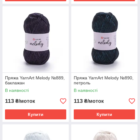
Пряжа YarnArt Melody №889,
Пряжа YarnArt Melody №890,
баклажан
петроль
В наявності
В наявності
113
113
₴/моток
₴/моток
Купити
Купити