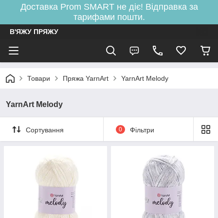
Доставка Prom SMART не діє! Відправка за
тарифами пошти.
В'ЯЖУ ПРЯЖУ
Товари
Пряжа YarnArt
YarnArt Melody
YarnArt Melody
Сортування
0
Фільтри