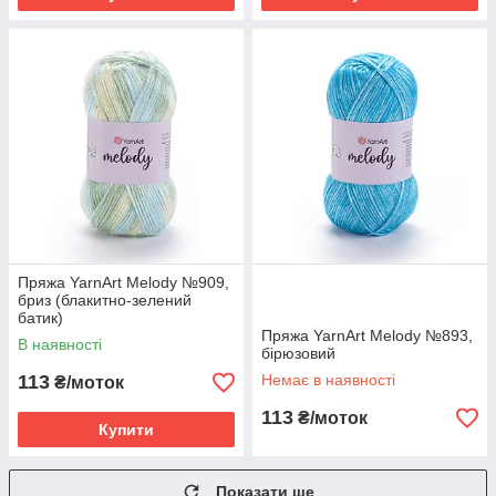
Пряжа YarnArt Melody №909,
бриз (блакитно-зелений
батик)
Пряжа YarnArt Melody №893,
В наявності
бірюзовий
113
Немає в наявності
₴/моток
113
₴/моток
Купити
Показати ще