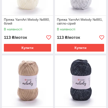
Пряжа YarnArt Melody №880,
Пряжа YarnArt Melody №881,
білий
світло-сірий
В наявності
В наявності
113
113
₴/моток
₴/моток
Купити
Купити