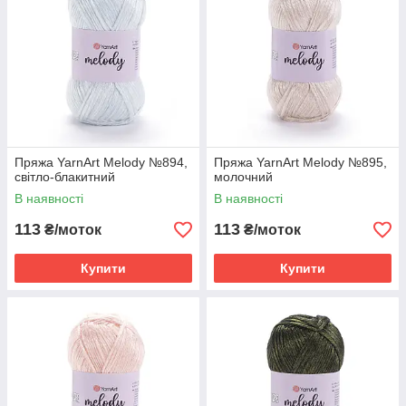
Пряжа YarnArt Melody №894,
Пряжа YarnArt Melody №895,
світло-блакитний
молочний
В наявності
В наявності
113
113
₴/моток
₴/моток
Купити
Купити