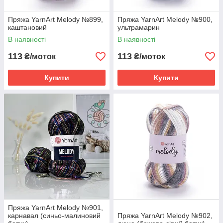
Пряжа YarnArt Melody №899,
Пряжа YarnArt Melody №900,
каштановий
ультрамарин
В наявності
В наявності
113
113
₴/моток
₴/моток
Купити
Купити
Пряжа YarnArt Melody №901,
карнавал (синьо-малиновий
Пряжа YarnArt Melody №902,