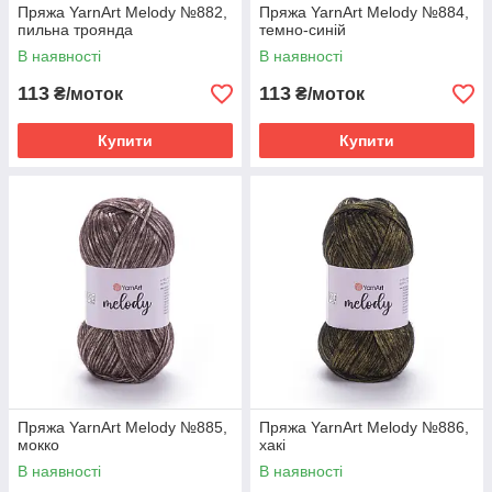
Пряжа YarnArt Melody №882,
Пряжа YarnArt Melody №884,
пильна троянда
темно-синій
В наявності
В наявності
113
113
₴/моток
₴/моток
Купити
Купити
Пряжа YarnArt Melody №885,
Пряжа YarnArt Melody №886,
мокко
хакі
В наявності
В наявності