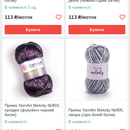
батик)
дюна (бежево-сірий батик)
В наявності 3 од.
В наявності
113
113
₴/моток
₴/моток
Купити
Купити
Пряжа YarnArt Melody №903,
орхідея (фуксійно-чорний
Пряжа YarnArt Melody №905,
батик)
хмара (сіро-білий батик)
В наявності
В наявності