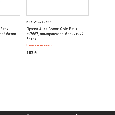
ACGB-7687
Batik
Пряжа Alize Cotton Gold Batik
вий батик
№7687, помаранчево-блакитний
батик
Немає в наявності
+380 (73) 920-10-20
103 ₴