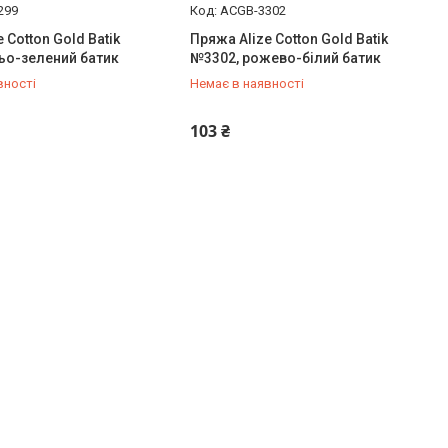
299
ACGB-3302
 Cotton Gold Batik
Пряжа Alize Cotton Gold Batik
ьо-зелений батик
№3302, рожево-білий батик
вності
Немає в наявності
920-10-20
+380 (73) 920-10-20
103 ₴