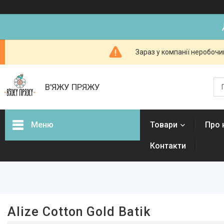
Зараз у компанії неробочи
В'ЯЖУ ПРЯЖУ
Меню
Товари
Про 
Контакти
Фільтри
Ціна
Наявність
Alize Cotton Gold Batik
В наявності
4