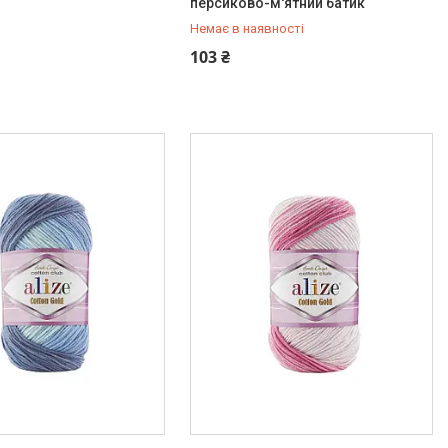
персиково-м'ятний батик
Немає в наявності
+380 (73) 920-10-20
103 ₴