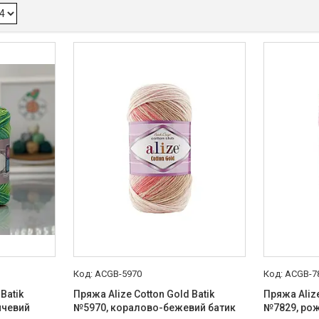
ACGB-5970
ACGB-7
Batik
Пряжа Alize Cotton Gold Batik
Пряжа Alize
нчевий
№5970, коралово-бежевий батик
№7829, ро