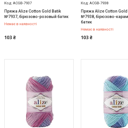
ACGB-7937
ACGB-7938
Пряжа Alize Cotton Gold Batik
Пряжа Alize Cotton Gold 
№7937, бірюзово-розовый батик
№7938, бірюзово-кара
батик
Немає в наявності
Немає в наявності
+380 (73) 920-10-20
+380 (73) 920-10-20
103 ₴
103 ₴