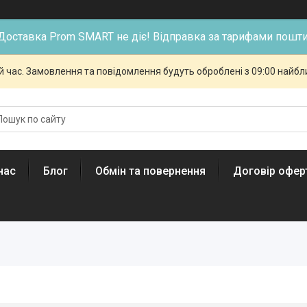
Доставка Prom SMART не діє! Відправка за тарифами пошти
й час. Замовлення та повідомлення будуть оброблені з 09:00 найбли
нас
Блог
Обмін та повернення
Договір офер