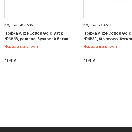
ACGB-3686
ACGB-4531
Пряжа Alize Cotton Gold Batik
Пряжа Alize Cotton Gold 
№3686, рожево-бузковий батик
№4531, бірюзово-бузко
Немає в наявності
Немає в наявності
+380 (73) 920-10-20
+380 (73) 920-10-20
103 ₴
103 ₴