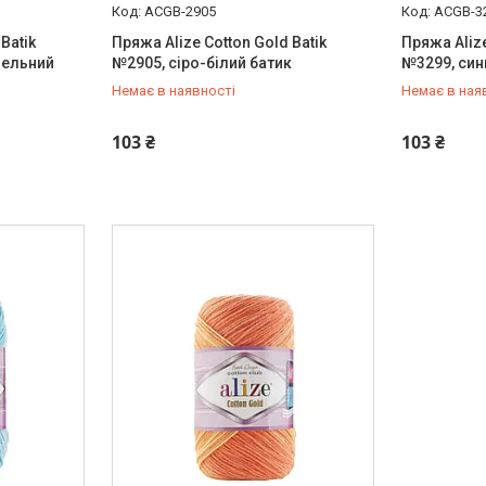
ACGB-2905
ACGB-3
Batik
Пряжа Alize Cotton Gold Batik
Пряжа Alize
мельний
№2905, сіро-білий батик
№3299, син
Немає в наявності
Немає в ная
+380 (73) 920-10-20
+380 (73) 
103 ₴
103 ₴