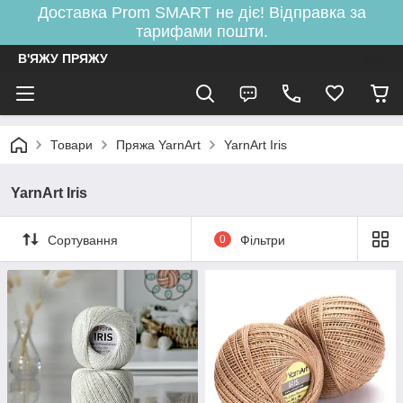
Доставка Prom SMART не діє! Відправка за
тарифами пошти.
В'ЯЖУ ПРЯЖУ
Товари
Пряжа YarnArt
YarnArt Iris
YarnArt Iris
Сортування
0
Фільтри