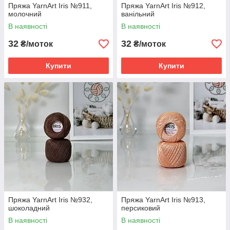
Пряжа YarnArt Iris №911,
Пряжа YarnArt Iris №912,
молочний
ванільний
В наявності
В наявності
32
32
₴/моток
₴/моток
Купити
Купити
Пряжа YarnArt Iris №932,
Пряжа YarnArt Iris №913,
шоколадний
персиковий
В наявності
В наявності