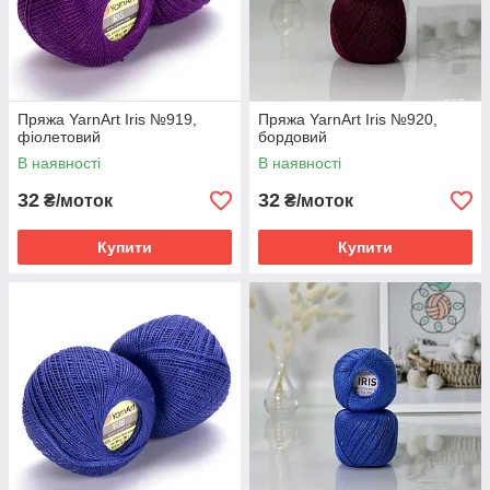
Пряжа YarnArt Iris №919,
Пряжа YarnArt Iris №920,
фіолетовий
бордовий
В наявності
В наявності
32
32
₴/моток
₴/моток
Купити
Купити