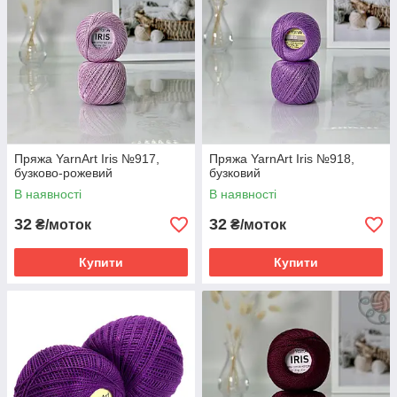
Пряжа YarnArt Iris №917,
Пряжа YarnArt Iris №918,
бузково-рожевий
бузковий
В наявності
В наявності
32
32
₴/моток
₴/моток
Купити
Купити