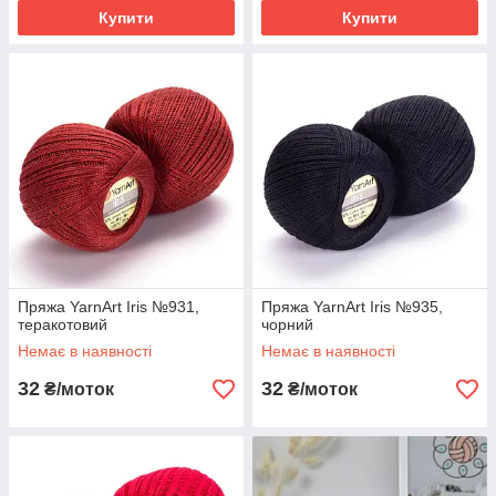
Купити
Купити
Пряжа YarnArt Iris №931,
Пряжа YarnArt Iris №935,
теракотовий
чорний
Немає в наявності
Немає в наявності
32
32
₴/моток
₴/моток