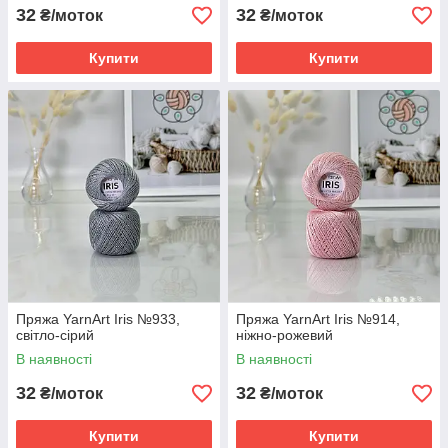
32
32
₴/моток
₴/моток
Купити
Купити
Пряжа YarnArt Iris №933,
Пряжа YarnArt Iris №914,
світло-сірий
ніжно-рожевий
В наявності
В наявності
32
32
₴/моток
₴/моток
Купити
Купити