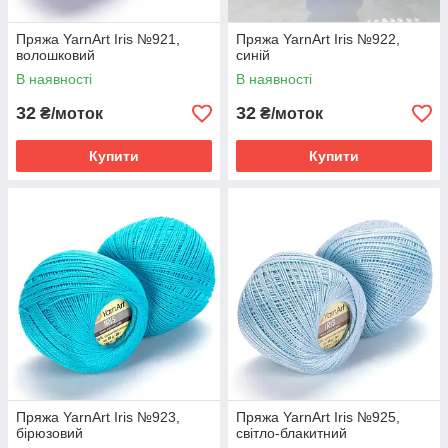
Пряжа YarnArt Iris №921,
Пряжа YarnArt Iris №922,
волошковий
синій
В наявності
В наявності
32
32
₴/моток
₴/моток
Купити
Купити
Пряжа YarnArt Iris №923,
Пряжа YarnArt Iris №925,
бірюзовий
світло-блакитний