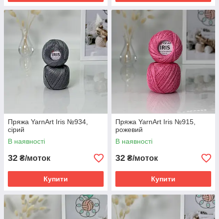
Пряжа YarnArt Iris №934,
Пряжа YarnArt Iris №915,
сірий
рожевий
В наявності
В наявності
32
32
₴/моток
₴/моток
Купити
Купити