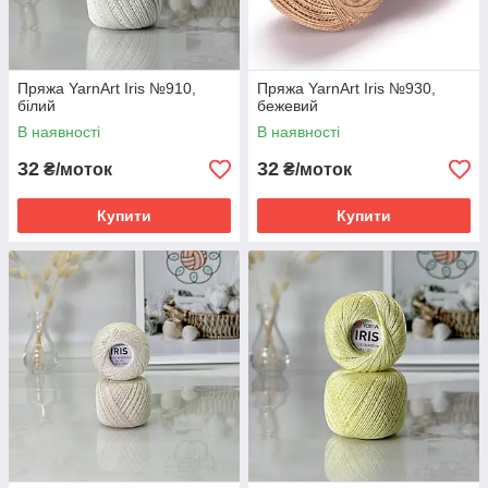
Пряжа YarnArt Iris №910,
Пряжа YarnArt Iris №930,
білий
бежевий
В наявності
В наявності
32
32
₴/моток
₴/моток
Купити
Купити