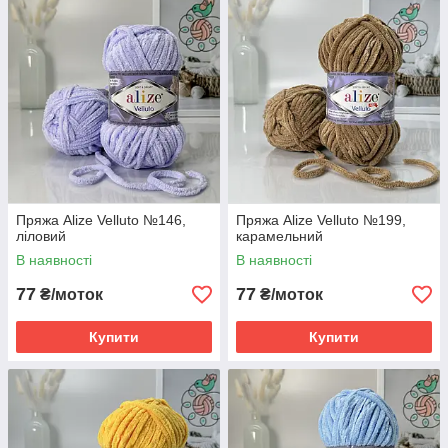
Пряжа Alize Velluto №146,
Пряжа Alize Velluto №199,
ліловий
карамельний
В наявності
В наявності
77
77
₴/моток
₴/моток
Купити
Купити