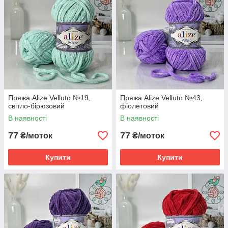
Пряжа Alize Velluto №19,
Пряжа Alize Velluto №43,
світло-бірюзовий
фіолетовий
В наявності
В наявності
77
77
₴/моток
₴/моток
Купити
Купити