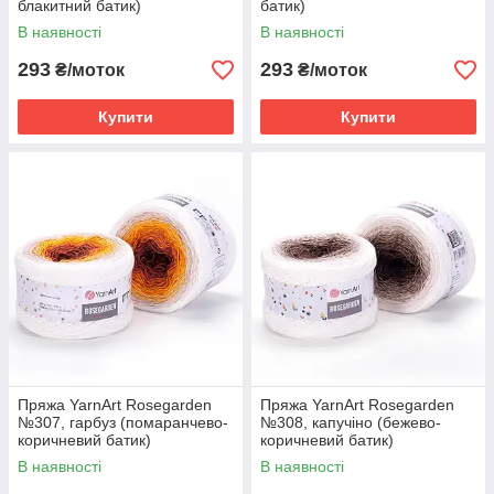
блакитний батик)
батик)
В наявності
В наявності
293
293
₴/моток
₴/моток
Купити
Купити
Пряжа YarnArt Rosegarden
Пряжа YarnArt Rosegarden
№307, гарбуз (помаранчево-
№308, капучіно (бежево-
коричневий батик)
коричневий батик)
В наявності
В наявності