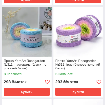
Пряжа YarnArt Rosegarden
Пряжа YarnArt Rosegarden
№311, пастораль (блакитно-
№312, ірис (бузково-зелений
рожевий батик)
батик)
В наявності
В наявності
293
293
₴/моток
₴/моток
Купити
Купити