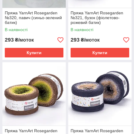
Пряжа YarnArt Rosegarden
Пряжа YarnArt Rosegarden
№320, павич (синьо-зелений
№321, бузок (фіолетово-
батик)
рожевий батик)
В наявності
В наявності
293
293
₴/моток
₴/моток
Купити
Купити
Пряжа YarnArt Rosegarden
Пряжа YarnArt Rosegarden