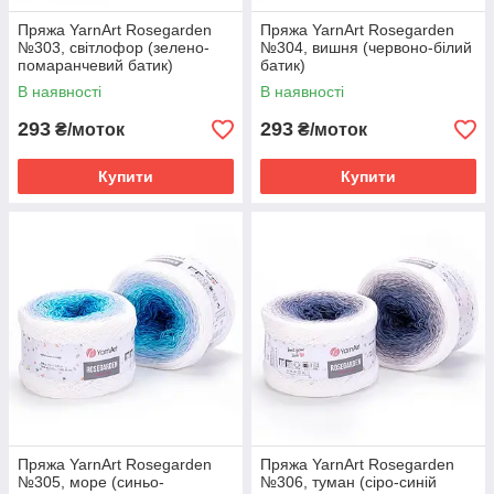
Пряжа YarnArt Rosegarden
Пряжа YarnArt Rosegarden
№303, світлофор (зелено-
№304, вишня (червоно-білий
помаранчевий батик)
батик)
В наявності
В наявності
293
293
₴/моток
₴/моток
Купити
Купити
Пряжа YarnArt Rosegarden
Пряжа YarnArt Rosegarden
№305, море (синьо-
№306, туман (сіро-синій