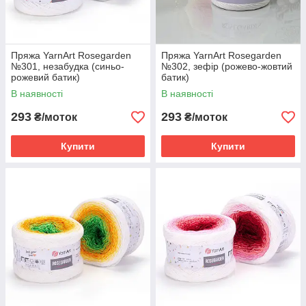
Пряжа YarnArt Rosegarden
Пряжа YarnArt Rosegarden
№301, незабудка (синьо-
№302, зефір (рожево-жовтий
рожевий батик)
батик)
В наявності
В наявності
293
293
₴/моток
₴/моток
Купити
Купити