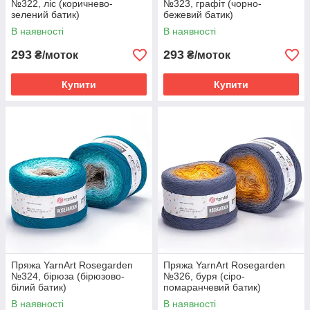
№322, ліс (коричнево-
№323, графіт (чорно-
зелений батик)
бежевий батик)
В наявності
В наявності
293
293
₴/моток
₴/моток
Купити
Купити
Пряжа YarnArt Rosegarden
Пряжа YarnArt Rosegarden
№324, бірюза (бірюзово-
№326, буря (сіро-
білий батик)
помаранчевий батик)
В наявності
В наявності