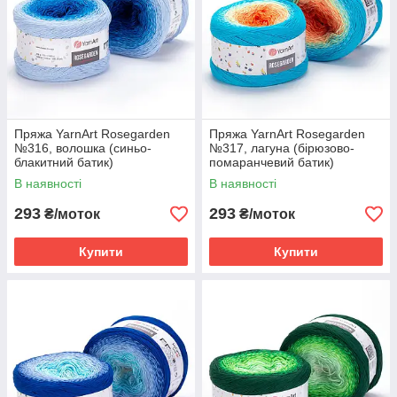
Пряжа YarnArt Rosegarden
Пряжа YarnArt Rosegarden
№316, волошка (синьо-
№317, лагуна (бірюзово-
блакитний батик)
помаранчевий батик)
В наявності
В наявності
293
293
₴/моток
₴/моток
Купити
Купити