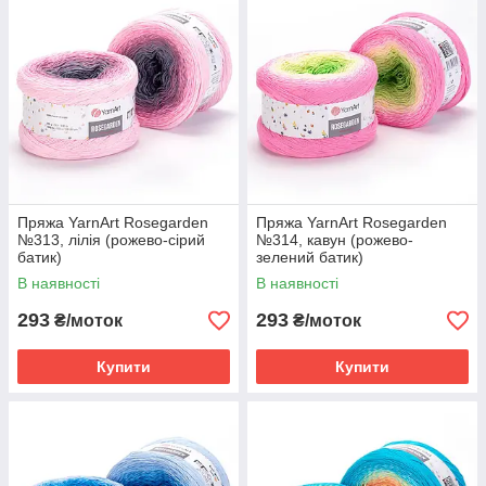
Пряжа YarnArt Rosegarden
Пряжа YarnArt Rosegarden
№313, лілія (рожево-сірий
№314, кавун (рожево-
батик)
зелений батик)
В наявності
В наявності
293
293
₴/моток
₴/моток
Купити
Купити