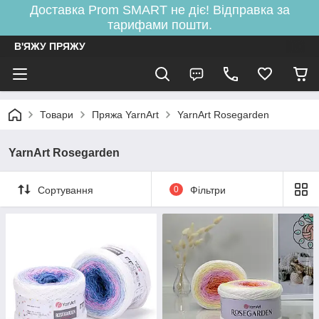
Доставка Prom SMART не діє! Відправка за
тарифами пошти.
В'ЯЖУ ПРЯЖУ
Товари
Пряжа YarnArt
YarnArt Rosegarden
YarnArt Rosegarden
Сортування
0
Фільтри