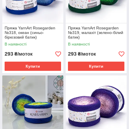
Пряжа YarnArt Rosegarden
Пряжа YarnArt Rosegarden
№318, океан (синьо-
№319, малахіт (зелено-білий
бірюзовий батик)
батик)
В наявності
В наявності
293
293
₴/моток
₴/моток
Купити
Купити