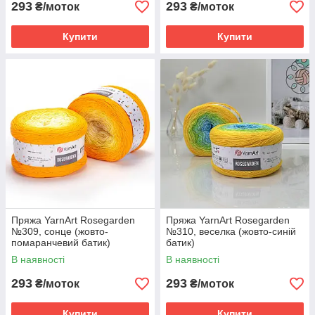
293
293
₴/моток
₴/моток
Купити
Купити
Пряжа YarnArt Rosegarden
Пряжа YarnArt Rosegarden
№309, сонце (жовто-
№310, веселка (жовто-синій
помаранчевий батик)
батик)
В наявності
В наявності
293
293
₴/моток
₴/моток
Купити
Купити