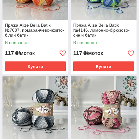
Пряжа Alize Bella Batik
Пряжа Alize Bella Batik
№7687, помаранчево-жовто-
№4146, лимонно-бірюзово-
білий батик
синій батик
В наявності
В наявності
117
117
₴/моток
₴/моток
Купити
Купити