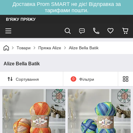
Доставка Prom SMART не діє! Відправка за
тарифами пошти.
В'ЯЖУ ПРЯЖУ
Товари
Пряжа Alize
Alize Bella Batik
Alize Bella Batik
Сортування
0
Фільтри