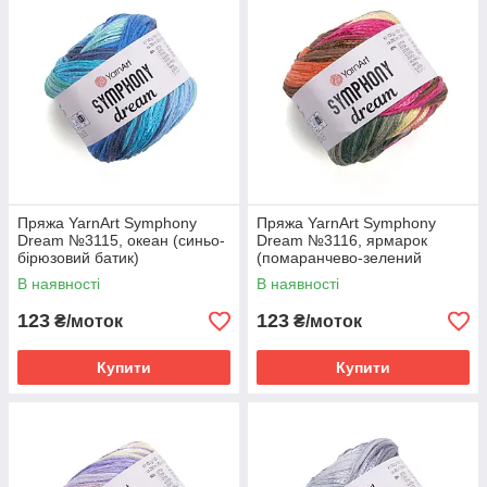
Пряжа YarnArt Symphony
Пряжа YarnArt Symphony
Dream №3115, океан (синьо-
Dream №3116, ярмарок
бірюзовий батик)
(помаранчево-зелений
батик)
В наявності
В наявності
123
123
₴/моток
₴/моток
Купити
Купити