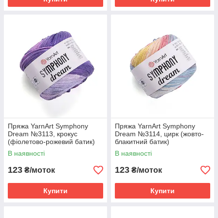
Пряжа YarnArt Symphony
Пряжа YarnArt Symphony
Dream №3113, крокус
Dream №3114, цирк (жовто-
(фіолетово-рожевий батик)
блакитний батик)
В наявності
В наявності
123
123
₴/моток
₴/моток
Купити
Купити