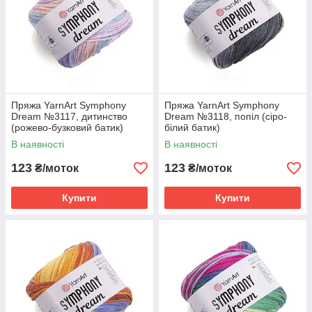
Пряжа YarnArt Symphony
Пряжа YarnArt Symphony
Dream №3117, дитинство
Dream №3118, попіл (сіро-
(рожево-бузковий батик)
білий батик)
В наявності
В наявності
123
123
₴/моток
₴/моток
Купити
Купити