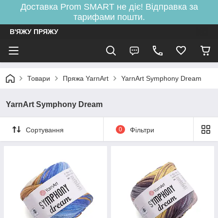
Доставка Prom SMART не діє! Відправка за
тарифами пошти.
В'ЯЖУ ПРЯЖУ
Товари
Пряжа YarnArt
YarnArt Symphony Dream
YarnArt Symphony Dream
Сортування
0
Фільтри