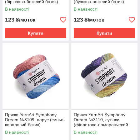
(бірюзово-бежевий батик)
(бузково-рожевий батик)
В наявності
В наявності
123
123
₴/моток
₴/моток
Купити
Купити
Пряжа YarnArt Symphony
Пряжа YarnArt Symphony
Dream №3109, парус (синьо-
Dream №3110, сутінки
кораловий батик)
(фіолетово-помаранчевий
батик)
В наявності
В наявності