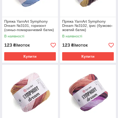
Пряжа YarnArt Symphony
Пряжа YarnArt Symphony
Dream №3101, горизонт
Dream №3102, ірис (бузково-
(синьо-помаранчевий батик)
жовтий батик)
В наявності
В наявності
123
123
₴/моток
₴/моток
Купити
Купити