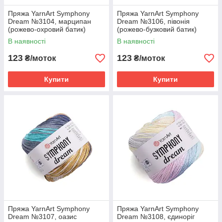
Пряжа YarnArt Symphony
Пряжа YarnArt Symphony
Dream №3104, марципан
Dream №3106, півонія
(рожево-охровий батик)
(рожево-бузковий батик)
В наявності
В наявності
123
123
₴/моток
₴/моток
Купити
Купити
Пряжа YarnArt Symphony
Пряжа YarnArt Symphony
Dream №3107, оазис
Dream №3108, єдиноріг