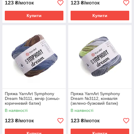
123
123
₴/моток
₴/моток
Купити
Купити
Пряжа YarnArt Symphony
Пряжа YarnArt Symphony
Dream №3111, вечір (синьо-
Dream №3112, конвалія
коричневий батик)
(зелено-бузковий батик)
В наявності
В наявності
123
123
₴/моток
₴/моток
Купити
Купити