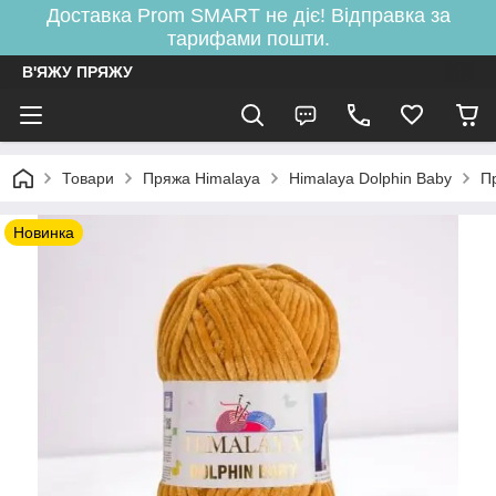
Доставка Prom SMART не діє! Відправка за
тарифами пошти.
В'ЯЖУ ПРЯЖУ
Товари
Пряжа Himalaya
Himalaya Dolphin Baby
П
Новинка