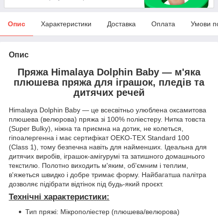
Опис
Характеристики
Доставка
Оплата
Умови п
Опис
Пряжа Himalaya Dolphin Baby — м'яка
плюшева пряжа для іграшок, пледів та
дитячих речей
Himalaya Dolphin Baby — це всесвітньо улюблена оксамитова
плюшева (велюрова) пряжа зі 100% поліестеру. Нитка товста
(Super Bulky), ніжна та приємна на дотик, не колеться,
гіпоалергенна і має сертифікат OEKO-TEX Standard 100
(Class 1), тому безпечна навіть для найменших. Ідеальна для
дитячих виробів, іграшок-амігурумі та затишного домашнього
текстилю. Полотно виходить м'яким, об'ємним і теплим,
в'яжеться швидко і добре тримає форму. Найбагатша палітра
дозволяє підібрати відтінок під будь-який проєкт.
Технічні характеристики:
Тип пряжі: Мікрополіестер (плюшева/велюрова)