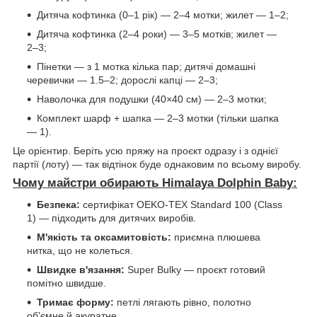
Дитяча кофтинка (0–1 рік) — 2–4 мотки; жилет — 1–2;
Дитяча кофтинка (2–4 роки) — 3–5 мотків; жилет —
2–3;
Пінетки — з 1 мотка кілька пар; дитячі домашні
черевички — 1.5–2; дорослі капці — 2–3;
Наволочка для подушки (40×40 см) — 2–3 мотки;
Комплект шарф + шапка — 2–3 мотки (тільки шапка
— 1).
Це орієнтир. Беріть усю пряжу на проєкт одразу і з однієї
партії (лоту) — так відтінок буде однаковим по всьому виробу.
Чому майстри обирають Himalaya Dolphin Baby:
Безпека:
сертифікат OEKO-TEX Standard 100 (Class
1) — підходить для дитячих виробів.
М'якість та оксамитовість:
приємна плюшева
нитка, що не колеться.
Швидке в'язання:
Super Bulky — проєкт готовий
помітно швидше.
Тримає форму:
петлі лягають рівно, полотно
об'ємне й акуратне.