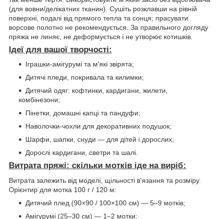
(для вовни/делікатних тканин). Сушіть розклавши на рівній
поверхні, подалі від прямого тепла та сонця; прасувати
ворсове полотно не рекомендується. За правильного догляду
пряжа не линяє, не деформується і не утворює котишків.
Ідеї для вашої творчості:
Іграшки-амігурумі та м'які звірята;
Дитячі пледи, покривала та килимки;
Дитячий одяг: кофтинки, кардигани, жилети,
комбінезони;
Пінетки, домашні капці та пандуфи;
Наволочки-чохли для декоративних подушок;
Шарфи, шапки, снуди — для дітей і дорослих;
Дорослі кардигани, светри та шалі.
Витрата пряжі: скільки мотків іде на виріб:
Витрата залежить від моделі, щільності в'язання та розміру.
Орієнтир для мотка 100 г / 120 м:
Дитячий плед (90×90 / 100×100 см) — 5–9 мотків;
Амігурумі (25–30 см) — 1–2 мотки;