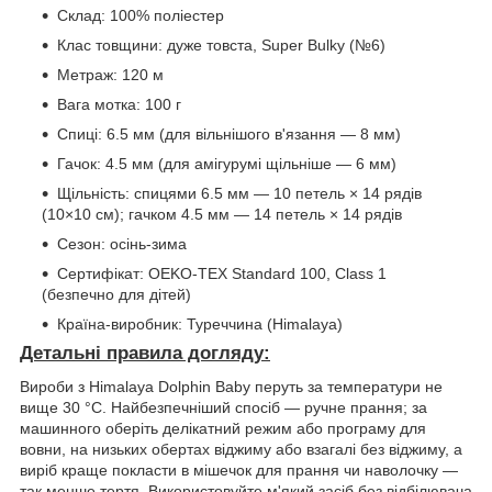
Склад: 100% поліестер
Клас товщини: дуже товста, Super Bulky (№6)
Метраж: 120 м
Вага мотка: 100 г
Спиці: 6.5 мм (для вільнішого в'язання — 8 мм)
Гачок: 4.5 мм (для амігурумі щільніше — 6 мм)
Щільність: спицями 6.5 мм — 10 петель × 14 рядів
(10×10 см); гачком 4.5 мм — 14 петель × 14 рядів
Сезон: осінь-зима
Сертифікат: OEKO-TEX Standard 100, Class 1
(безпечно для дітей)
Країна-виробник: Туреччина (Himalaya)
Детальні правила догляду:
Вироби з Himalaya Dolphin Baby перуть за температури не
вище 30 °C. Найбезпечніший спосіб — ручне прання; за
машинного оберіть делікатний режим або програму для
вовни, на низьких обертах віджиму або взагалі без віджиму, а
виріб краще покласти в мішечок для прання чи наволочку —
так менше тертя. Використовуйте м'який засіб без відбілювача