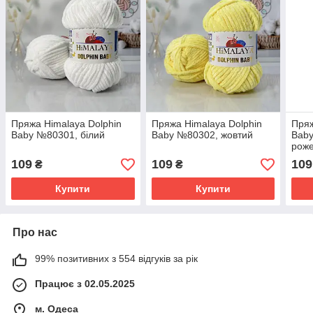
Пряжа Himalaya Dolphin
Пряжа Himalaya Dolphin
Пряж
Baby №80301, білий
Baby №80302, жовтий
Baby
рож
109
109
109
₴
₴
Купити
Купити
Про нас
99% позитивних з 554 відгуків за рік
Працює з 02.05.2025
м. Одеса