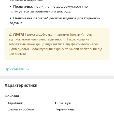
Практична:
не линяє, не деформується і не
пілінгується за правильного догляду.
Величезна палітра:
десятки відтінків для будь-яких
задумів.
⚠️
УВАГА!
Пряжа фарбується партіями (лотами), тому
відтінок може мати легкі відмінності. Також колір на
зображенні може дещо відрізнятися від фактичного через
індивідуальні налаштування екрану та умови освітлення під
час зйомки.
Приховати
Характеристики
Основні
Виробник
Himalaya
Країна виробник
Туреччина