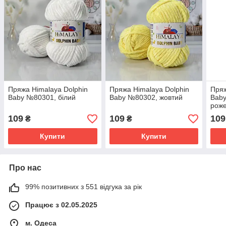
Пряжа Himalaya Dolphin
Пряжа Himalaya Dolphin
Пряж
Baby №80301, білий
Baby №80302, жовтий
Baby
рож
109
109
109
₴
₴
Купити
Купити
Про нас
99% позитивних з 551 відгука за рік
Працює з 02.05.2025
м. Одеса