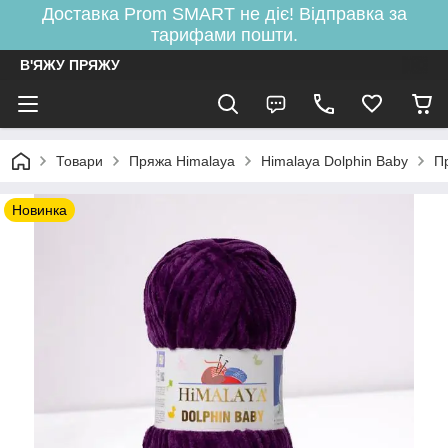
Доставка Prom SMART не діє! Відправка за
тарифами пошти.
В'ЯЖУ ПРЯЖУ
Товари
Пряжа Himalaya
Himalaya Dolphin Baby
П
Новинка