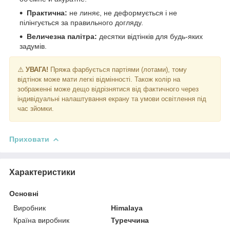
Практична:
не линяє, не деформується і не
пілінгується за правильного догляду.
Величезна палітра:
десятки відтінків для будь-яких
задумів.
⚠️
УВАГА!
Пряжа фарбується партіями (лотами), тому
відтінок може мати легкі відмінності. Також колір на
зображенні може дещо відрізнятися від фактичного через
індивідуальні налаштування екрану та умови освітлення під
час зйомки.
Приховати
Характеристики
Основні
Виробник
Himalaya
Країна виробник
Туреччина