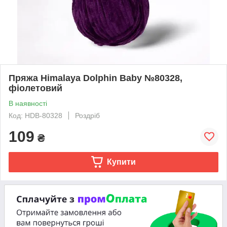
Пряжа Himalaya Dolphin Baby №80328,
фіолетовий
В наявності
Код: HDB-80328
Роздріб
109
₴
Купити