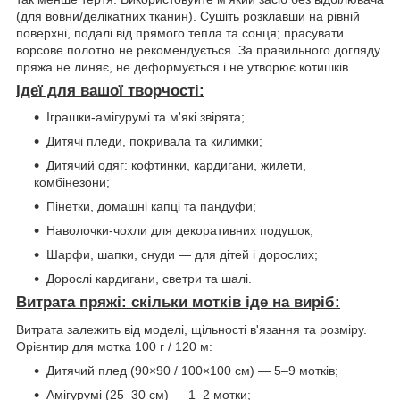
(для вовни/делікатних тканин). Сушіть розклавши на рівній
поверхні, подалі від прямого тепла та сонця; прасувати
ворсове полотно не рекомендується. За правильного догляду
пряжа не линяє, не деформується і не утворює котишків.
Ідеї для вашої творчості:
Іграшки-амігурумі та м'які звірята;
Дитячі пледи, покривала та килимки;
Дитячий одяг: кофтинки, кардигани, жилети,
комбінезони;
Пінетки, домашні капці та пандуфи;
Наволочки-чохли для декоративних подушок;
Шарфи, шапки, снуди — для дітей і дорослих;
Дорослі кардигани, светри та шалі.
Витрата пряжі: скільки мотків іде на виріб:
Витрата залежить від моделі, щільності в'язання та розміру.
Орієнтир для мотка 100 г / 120 м:
Дитячий плед (90×90 / 100×100 см) — 5–9 мотків;
Амігурумі (25–30 см) — 1–2 мотки;