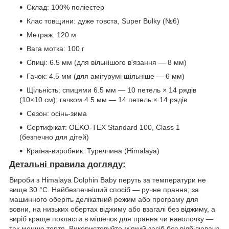
Склад: 100% поліестер
Клас товщини: дуже товста, Super Bulky (№6)
Метраж: 120 м
Вага мотка: 100 г
Спиці: 6.5 мм (для вільнішого в'язання — 8 мм)
Гачок: 4.5 мм (для амігурумі щільніше — 6 мм)
Щільність: спицями 6.5 мм — 10 петель × 14 рядів
(10×10 см); гачком 4.5 мм — 14 петель × 14 рядів
Сезон: осінь-зима
Сертифікат: OEKO-TEX Standard 100, Class 1
(безпечно для дітей)
Країна-виробник: Туреччина (Himalaya)
Детальні правила догляду:
Вироби з Himalaya Dolphin Baby перуть за температури не
вище 30 °C. Найбезпечніший спосіб — ручне прання; за
машинного оберіть делікатний режим або програму для
вовни, на низьких обертах віджиму або взагалі без віджиму, а
виріб краще покласти в мішечок для прання чи наволочку —
так менше тертя. Використовуйте м'який засіб без відбілювача