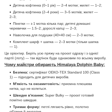
Дитяча кофтинка (0–1 рік) — 2–4 мотки; жилет — 1–2;
Дитяча кофтинка (2–4 роки) — 3–5 мотків; жилет —
2–3;
Пінетки — з 1 мотка кілька пар; дитячі домашні
черевички — 1.5–2; дорослі капці — 2–3;
Наволочка для подушки (40×40 см) — 2–3 мотки;
Комплект шарф + шапка — 2–3 мотки (тільки шапка
— 1).
Це орієнтир. Беріть усю пряжу на проєкт одразу і з однієї
партії (лоту) — так відтінок буде однаковим по всьому виробу.
Чому майстри обирають Himalaya Dolphin Baby:
Безпека:
сертифікат OEKO-TEX Standard 100 (Class
1) — підходить для дитячих виробів.
М'якість та оксамитовість:
приємна плюшева
нитка, що не колеться.
Швидке в'язання:
Super Bulky — проєкт готовий
помітно швидше.
Тримає форму:
петлі лягають рівно, полотно
об'ємне й акуратне.