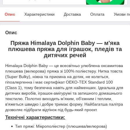
Опис
Характеристики
Доставка
Оплата
Умови п
Опис
Пряжа Himalaya Dolphin Baby — м'яка
плюшева пряжа для іграшок, пледів та
дитячих речей
Himalaya Dolphin Baby — це всесвітньо улюблена оксамитова
плюшева (велюрова) пряжа зі 100% поліестеру. Нитка товста
(Super Bulky), ніжна та приємна на дотик, не колеться,
гіпоалергенна і має сертифікат OEKO-TEX Standard 100
(Class 1), тому безпечна навіть для найменших. Ідеальна для
дитячих виробів, іграшок-амігурумі та затишного домашнього
текстилю. Полотно виходить м'яким, об'ємним і теплим,
в'яжеться швидко і добре тримає форму. Найбагатша палітра
дозволяє підібрати відтінок під будь-який проєкт.
Технічні характеристики:
Тип пряжі: Мікрополіестер (плюшева/велюрова)