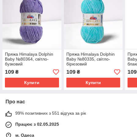
Пряжа Himalaya Dolphin
Пряжа Himalaya Dolphin
Пряж
Baby №80364, світло-
Baby №80335, світло-
Baby
бузковий
бірюзовий
блак
109
109
109
₴
₴
Купити
Купити
Про нас
99% позитивних з 551 відгука за рік
Працює з 02.05.2025
м. Одеса