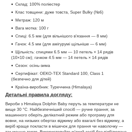
Склад: 100% поліестер
Клас товщини: дуже товста, Super Bulky (№6)
Метраж: 120 м
Вага мотка: 100 г
Спиці: 6.5 мм (для вільнішого в'язання — 8 мм)
Гачок: 4.5 мм (для амігурумі щільніше — 6 мм)
Щільність: спицями 6.5 мм — 10 петель × 14 рядів
(10×10 см); гачком 4.5 мм — 14 петель × 14 рядів
Сезон: осінь-зима
Сертифікат: OEKO-TEX Standard 100, Class 1
(безпечно для дітей)
Країна-виробник: Туреччина (Himalaya)
Детальні правила догляду:
Вироби з Himalaya Dolphin Baby перуть за температури не
вище 30 °C. Найбезпечніший спосіб — ручне прання; за
машинного оберіть делікатний режим або програму для
вовни, на низьких обертах віджиму або взагалі без віджиму, а
виріб краще покласти в мішечок для прання чи наволочку —
так менше тертя. Використовуйте м'який засіб без відбілювача