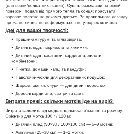
(для вовни/делікатних тканин). Сушіть розклавши на рівній
поверхні, подалі від прямого тепла та сонця; прасувати
ворсове полотно не рекомендується. За правильного догляду
пряжа не линяє, не деформується і не утворює котишків.
Ідеї для вашої творчості:
Іграшки-амігурумі та м'які звірята;
Дитячі пледи, покривала та килимки;
Дитячий одяг: кофтинки, кардигани, жилети,
комбінезони;
Пінетки, домашні капці та пандуфи;
Наволочки-чохли для декоративних подушок;
Шарфи, шапки, снуди — для дітей і дорослих;
Дорослі кардигани, светри та шалі.
Витрата пряжі: скільки мотків іде на виріб:
Витрата залежить від моделі, щільності в'язання та розміру.
Орієнтир для мотка 100 г / 120 м:
Дитячий плед (90×90 / 100×100 см) — 5–9 мотків;
Амігурумі (25–30 см) — 1–2 мотки;