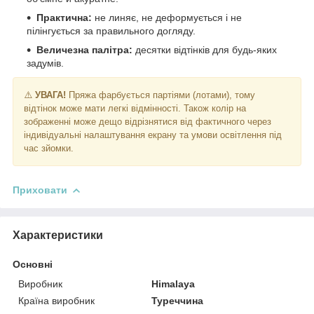
Практична:
не линяє, не деформується і не
пілінгується за правильного догляду.
Величезна палітра:
десятки відтінків для будь-яких
задумів.
⚠️
УВАГА!
Пряжа фарбується партіями (лотами), тому
відтінок може мати легкі відмінності. Також колір на
зображенні може дещо відрізнятися від фактичного через
індивідуальні налаштування екрану та умови освітлення під
час зйомки.
Приховати
Характеристики
Основні
Виробник
Himalaya
Країна виробник
Туреччина