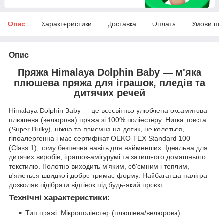
Опис
Характеристики
Доставка
Оплата
Умови п
Опис
Пряжа Himalaya Dolphin Baby — м'яка
плюшева пряжа для іграшок, пледів та
дитячих речей
Himalaya Dolphin Baby — це всесвітньо улюблена оксамитова
плюшева (велюрова) пряжа зі 100% поліестеру. Нитка товста
(Super Bulky), ніжна та приємна на дотик, не колеться,
гіпоалергенна і має сертифікат OEKO-TEX Standard 100
(Class 1), тому безпечна навіть для найменших. Ідеальна для
дитячих виробів, іграшок-амігурумі та затишного домашнього
текстилю. Полотно виходить м'яким, об'ємним і теплим,
в'яжеться швидко і добре тримає форму. Найбагатша палітра
дозволяє підібрати відтінок під будь-який проєкт.
Технічні характеристики:
Тип пряжі: Мікрополіестер (плюшева/велюрова)