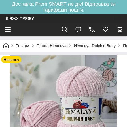
Доставка Prom SMART не діє! Відправка за
тарифами пошти.
В'ЯЖУ ПРЯЖУ
Товари
Пряжа Himalaya
Himalaya Dolphin Baby
П
Новинка