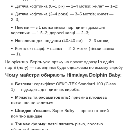
Дитяча кофтинка (0–1 рік) — 2–4 мотки; жилет — 1–2;
Дитяча кофтинка (2–4 роки) — 3–5 мотків; жилет —
2–3;
Пінетки — з 1 мотка кілька пар; дитячі домашні
черевички — 1.5–2; дорослі капці — 2–3;
Наволочка для подушки (40×40 см) — 2–3 мотки;
Комплект шарф + шапка — 2–3 мотки (тільки шапка
— 1).
Це орієнтир. Беріть усю пряжу на проєкт одразу і з однієї
партії (лоту) — так відтінок буде однаковим по всьому виробу.
Чому майстри обирають Himalaya Dolphin Baby:
Безпека:
сертифікат OEKO-TEX Standard 100 (Class
1) — підходить для дитячих виробів.
М'якість та оксамитовість:
приємна плюшева
нитка, що не колеться.
Швидке в'язання:
Super Bulky — проєкт готовий
помітно швидше.
Тримає форму:
петлі лягають рівно, полотно
об'ємне й акуратне.