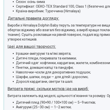
Сезон: осінь-зима
Сертифікат: OEKO-TEX Standard 100, Class 1 (безпечно для
Країна-виробник: Туреччина (Himalaya)
Детальні правила догляду:
Вироби з Himalaya Dolphin Baby перуть за температури не вищ
обертах віджиму або взагалі без віджиму, а виріб краще покл
тканин). Сушіть розклавши на рівній поверхні, подалі від пря
утворює котишків.
Ідеї для вашої творчості:
Іграшки-амігурумі та м'які звірята;
Дитячі пледи, покривала та килимки;
Дитячий одяг: кофтинки, кардигани, жилети, комбінезони
Пінетки, домашні капці та пандуфи;
Наволочки-чохли для декоративних подушок;
Шарфи, шапки, снуди — для дітей і дорослих;
Дорослі кардигани, светри та шалі.
Витрата пряжі: скільки мотків іде на виріб:
Витрата залежить від моделі, щільності в'язання та розміру. Ор
Дитячий плед (90×90 / 100×100 см) — 5–9 мотків;
Амігурумі (25–30 см) — 1–2 мотки;