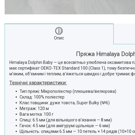
Опис
Пряжа Himalaya Dolph
Himalaya Dolphin Baby — це всесвітньо улюблена оксамитова пл
має сертифікат OEKO-TEX Standard 100 (Class 1), тому безпеч
м'яким, об'ємним і теплим, в'яжеться швидко і добре тримає ф
Технічні характеристики:
Тип пряжі: Мікрополіестер (плюшева/велюрова)
Склад: 100% поліестер
Клас товщини: дуже товста, Super Bulky (№6)
Метраж: 120 м
Вага мотка: 100 г
Спиці: 6.5 мм (для вільнішого в'язання — 8 мм)
Гачок: 4.5 мм (для амігурумі щільніше — 6 мм)
Щільність: спицями 6.5 мм — 10 петель × 14 рядів (10×10 с