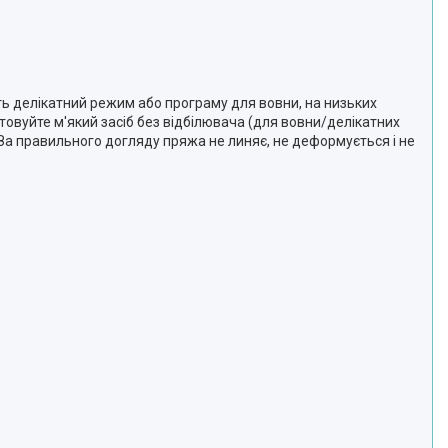
іть делікатний режим або програму для вовни, на низьких
товуйте м'який засіб без відбілювача (для вовни/делікатних
 За правильного догляду пряжа не линяє, не деформується і не