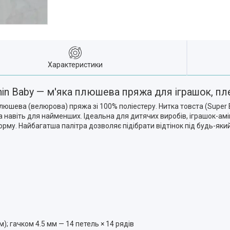
Характеристики
in Baby — м'яка плюшева пряжа для іграшок, пл
юшева (велюрова) пряжа зі 100% поліестеру. Нитка товста (Super Bu
на навіть для найменших. Ідеальна для дитячих виробів, іграшок-а
орму. Найбагатша палітра дозволяє підібрати відтінок під будь-який
м); гачком 4.5 мм — 14 петель × 14 рядів