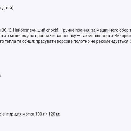
 дітей)
е 30 °C. Найбезпечніший спосіб — ручне прання; за машинного обер
асти в мішечок для прання чи наволочку — так менше тертя. Викорис
мого тепла та сонця; прасувати ворсове полотно не рекомендується.
;
ієнтир для мотка 100 г / 120 м: