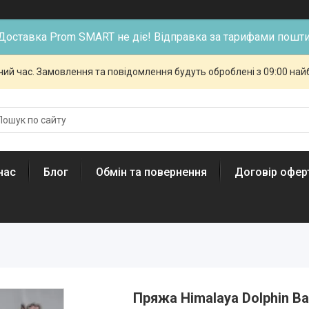
Доставка Prom SMART не діє! Відправка за тарифами пошти
чий час. Замовлення та повідомлення будуть оброблені з 09:00 най
нас
Блог
Обмін та повернення
Договір офер
Пряжа Himalaya Dolphin Ba