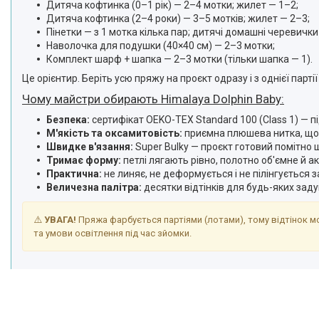
Дитяча кофтинка (0–1 рік) — 2–4 мотки; жилет — 1–2;
Дитяча кофтинка (2–4 роки) — 3–5 мотків; жилет — 2–3;
Пінетки — з 1 мотка кілька пар; дитячі домашні черевички 
Наволочка для подушки (40×40 см) — 2–3 мотки;
Комплект шарф + шапка — 2–3 мотки (тільки шапка — 1).
Це орієнтир. Беріть усю пряжу на проєкт одразу і з однієї парт
Чому майстри обирають Himalaya Dolphin Baby:
Безпека:
сертифікат OEKO-TEX Standard 100 (Class 1) — п
М'якість та оксамитовість:
приємна плюшева нитка, що 
Швидке в'язання:
Super Bulky — проєкт готовий помітно
Тримає форму:
петлі лягають рівно, полотно об'ємне й а
Практична:
не линяє, не деформується і не пілінгується 
Величезна палітра:
десятки відтінків для будь-яких заду
⚠️
УВАГА!
Пряжа фарбується партіями (лотами), тому відтінок мо
та умови освітлення під час зйомки.