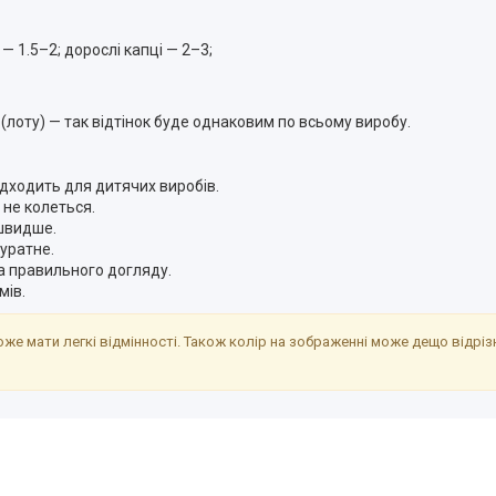
— 1.5–2; дорослі капці — 2–3;
ії (лоту) — так відтінок буде однаковим по всьому виробу.
ідходить для дитячих виробів.
не колеться.
 швидше.
куратне.
за правильного догляду.
мів.
же мати легкі відмінності. Також колір на зображенні може дещо відрі