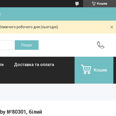
Кошик
.
ближчого робочого дня (сьогодні).
ти
Доставка та оплата
Кошик
by №80301, білий