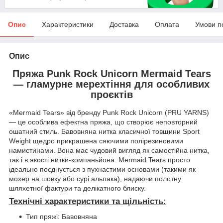
Опис
Характеристики
Доставка
Оплата
Умови п
Опис
Пряжа Punk Rock Unicorn Mermaid Tears
— гламурне мерехтіння для особливих
проєктів
«Mermaid Tears» від бренду Punk Rock Unicorn (PRU YARNS)
— це особлива ефектна пряжа, що створює неповторний
ошатний стиль. Бавовняна нитка класичної товщини Sport
Weight щедро прикрашена сяючими полірезиновими
намистинами. Вона має чудовий вигляд як самостійна нитка,
так і в якості нитки-компаньйона. Mermaid Tears просто
ідеально поєднується з пухнастими основами (такими як
мохер на шовку або сурі альпака), надаючи полотну
шляхетної фактури та делікатного блиску.
Технічні характеристики та щільність:
Тип пряжі: Бавовняна