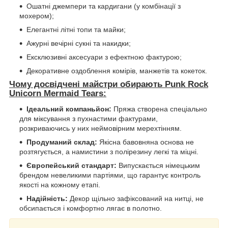
Ошатні джемпери та кардигани (у комбінації з
мохером);
Елегантні літні топи та майки;
Ажурні вечірні сукні та накидки;
Ексклюзивні аксесуари з ефектною фактурою;
Декоративне оздоблення комірів, манжетів та кокеток.
Чому досвідчені майстри обирають Punk Rock
Unicorn Mermaid Tears:
Ідеальний компаньйон:
Пряжа створена спеціально
для міксування з пухнастими фактурами,
розкриваючись у них неймовірним мерехтінням.
Продуманий склад:
Якісна бавовняна основа не
розтягується, а намистини з полірезину легкі та міцні.
Європейський стандарт:
Випускається німецьким
брендом невеликими партіями, що гарантує контроль
якості на кожному етапі.
Надійність:
Декор щільно зафіксований на нитці, не
обсипається і комфортно лягає в полотно.