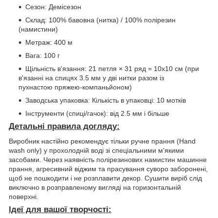
Сезон: Демісезон
Склад: 100% бавовна (нитка) / 100% полірезин
(намистини)
Метраж: 400 м
Вага: 100 г
Щільність в'язання: 21 петля × 31 ряд = 10х10 см (при
в'язанні на спицях 3.5 мм у дві нитки разом із
пухнастою пряжею-компаньйоном)
Заводська упаковка: Кількість в упаковці: 10 мотків
Інструменти (спиці/гачок): від 2.5 мм і більше
Детальні правила догляду:
Виробник настійно рекомендує тільки ручне прання (Hand
wash only) у прохолодній воді зі спеціальними м'якими
засобами. Через наявність полірезинових намистин машинне
прання, агресивний віджим та прасування суворо заборонені,
щоб не пошкодити і не розплавити декор. Сушити виріб слід
виключно в розправленому вигляді на горизонтальній
поверхні.
Ідеї для вашої творчості: