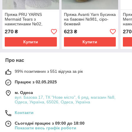
Пряжа PRU YARNS
Пряжа Avanti Yarn Бусинка
Пря
Mermaid Tears з
на бавовні №981, сіро-
Merm
намистинами №02,
бежевий
нам
Лаванда
Мол
270
623
270
₴
₴
Купити
Купити
Про нас
99% позитивних з 551 відгука за рік
Працює з 02.05.2025
м. Одеса
вул. Базова 17, ТК "Нове місто", 6 ряд, магазин №8,
Одеса, Україна, 65026, Одеса, Україна
Контакти
Сьогодні працює з 09:00 до 18:00
Показати весь графік роботи