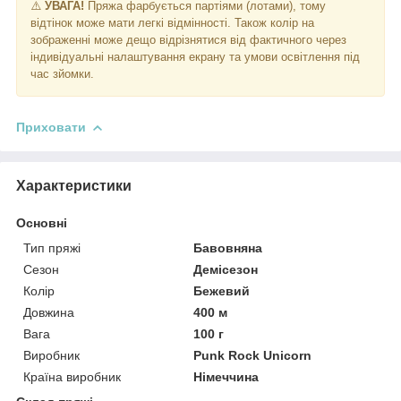
⚠️
УВАГА!
Пряжа фарбується партіями (лотами), тому
відтінок може мати легкі відмінності. Також колір на
зображенні може дещо відрізнятися від фактичного через
індивідуальні налаштування екрану та умови освітлення під
час зйомки.
Приховати
Характеристики
Основні
Тип пряжі
Бавовняна
Сезон
Демісезон
Колір
Бежевий
Довжина
400 м
Вага
100 г
Виробник
Punk Rock Unicorn
Країна виробник
Німеччина