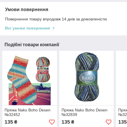
Умови повернення
Повернення товару впродовж 14 днів за домовленістю
Всі умови повернення
Подібні товари компанії
Пряжа Nako Boho Desen
Пряжа Nako Boho Desen
Пря
№32452
№32839
№32
135
135
135
₴
₴