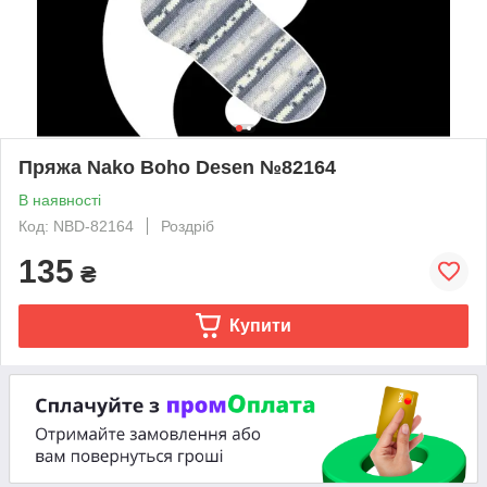
Пряжа Nako Boho Desen №82164
В наявності
Код: NBD-82164
Роздріб
135
₴
Купити