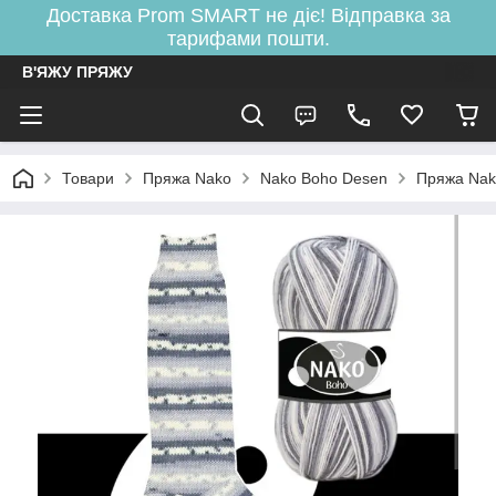
Доставка Prom SMART не діє! Відправка за
тарифами пошти.
В'ЯЖУ ПРЯЖУ
Товари
Пряжа Nako
Nako Boho Desen
Пряжа Nak